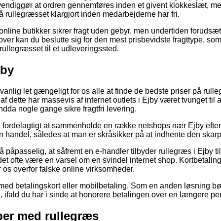
endiggør at ordren gennemføres inden et givent klokkeslæt, me
å rullegræsset klargjort inden medarbejderne har fri.
nline butikker sikrer fragt uden gebyr, men undertiden forudsæt
over kan du beslutte sig for den mest prisbevidste fragttype, som 
rullegræsset til et udleveringssted.
jby
nlig let gængeligt for os alle at finde de bedste priser på rulle
 af dette har massevis af internet outlets i Ejby været tvunget til
ndda nogle gange sikre fragtfri levering.
ig fordelagtigt at sammenholde en række netshops nær Ejby efte
 handel, således at man er skråsikker på at indhente den skarp
å påpasselig, at såfremt en e-handler tilbyder rullegræs i Ejby til
ør det ofte være en varsel om en svindel internet shop. Kortbetali
 os overfor falske online virksomheder.
r med betalingskort eller mobilbetaling. Som en anden løsning bø
ll, ifald du har i sinde at honorere betalingen over en længere pe
aber med rullegræs