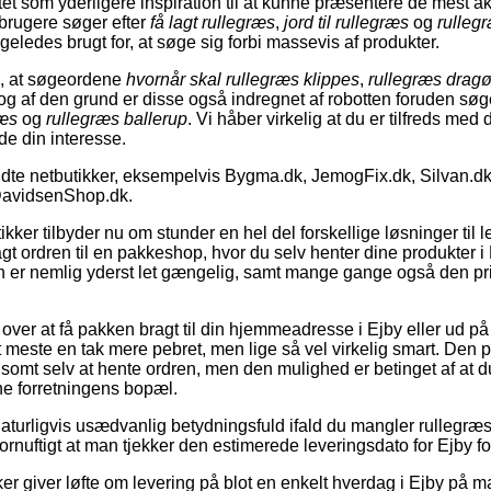
et som yderligere inspiration til at kunne præsentere de mest ak
 brugere søger efter
få lagt rullegræs
,
jord til rullegræs
og
rulleg
geledes brugt for, at søge sig forbi massevis af produkter.
es, at søgeordene
hvornår skal rullegræs klippes
,
rullegræs dragø
 og af den grund er disse også indregnet af robotten foruden sø
ræs
og
rullegræs ballerup
. Vi håber virkelig at du er tilfreds med 
de din interesse.
dte netbutikker, eksempelvis Bygma.dk, JemogFix.dk, Silvan.dk
DavidsenShop.dk.
kker tilbyder nu om stunder en hel del forskellige løsninger til 
bragt ordren til en pakkeshop, hvor du selv henter dine produkter i
 er nemlig yderst let gængelig, samt mange gange også den pris
ver at få pakken bragt til din hjemmeadresse i Ejby eller ud på
t meste en tak mere pebret, men lige så vel virkelig smart. Den pr
lsomt selv at hente ordren, men den mulighed er betinget af at du 
ine forretningens bopæl.
aturligvis usædvanlig betydningsfuld ifald du mangler rullegræss
 fornuftigt at man tjekker den estimerede leveringsdato for Ejby
r giver løfte om levering på blot en enkelt hverdag i Ejby på m