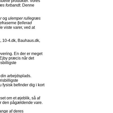
tuelle produkter. Vores
ræs forbandt
. Denne
r
og
ulemper rullegræs
gefraserne
fjellerad
de viste varer, ved at
, 10-4.dk, Bauhaus.dk,
levering. En der er meget
 Ejby præcis når det
billigste
 din arbejdsplads.
isbilligste
fysisk befinder dig i kort
et om et øjeblik, så af
 for den pågældende vare.
ange af deres