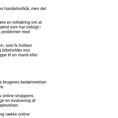
ns handelsvilkår, men det
 være en erklæring om at
mænd som har indsigt i
få problemer med
n, som fx hvilken
ig bibeholder ens
ppe til en mand eller
græs brugeres bedømmelser
re.
æs online shoppens
ge en evaluering af
oplevelser.
ang række online