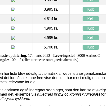
3.995 kr.
Køb
4.814 kr.
Køb
4.995 kr.
Køb
4.995 kr.
Køb
5.700 kr.
Køb
neste opdatering
: 17. marts 2022 -
Leveringssted
: 8000 Aarhus C -
ngde
: 100 m2 (eller nærmeste omregnede alternativ).
n her liste blev udvalgt automatisk af websitets søgemekaniske
ed det formål at kunne fremvise dem der har mest mulig relation 
mest relevante for dig.
 algoritmen også indregnet søgninger, som den kan se at øvrig
med det, eksempelvis
rullegræs pr m2
og
kronjysk rullegræs
for
rullegræs tyskland
.