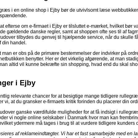
egræs i en online shop i Ejby bør de utvivlsomt læse webbutikke
r spændende.
at efterse om e-firmaet i Ejby er tilsluttet e-mærket, hvilket bør
r de gældende danske regler, samt at shoppen ofte ses til af fag
udover tilbydes du genvej til hjælpende service, når du skulle 
f din handel.
t man er obs på de primære bestemmelser der indvirker på ordre
 netbutikken benytter. Her er det virkelig afgørende, at man stad
man altid vil kunne bekræfte sin shopping, hvad end du skal sho
nger i Ejby
gentlig relevante chancer for at besigtige mange tidligere rulle
i, at du gransker e-firmaets kritik forinden du placerer din ord
over ganske værdifulde muligheder for at få indsigt i rullegr
der vi nogle online selskaber i Danmark hvor man kan frembrin
ilket ydermere må tages i brug til at vurdere tidligere kunders 
ieres af reklameindtægter. Vi har et fast samarbejde med en l