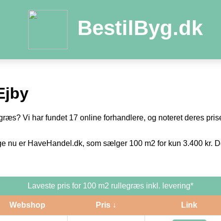
BestilByg.dk
Ejby
egræs? Vi har fundet 17 online forhandlere, og noteret deres prise
ge nu er HaveHandel.dk, som sælger 100 m2 for kun 3.400 kr. De
Laveste pris for 100 m2 rullegræs inkl. levering*
Webshop
Pris ↓
Link