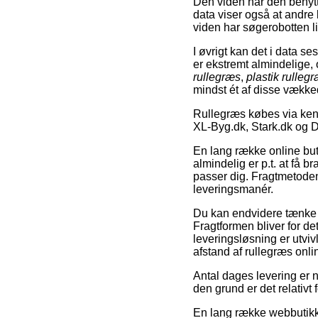
Den viden har den benytt
data viser også at andre
viden har søgerobotten li
I øvrigt kan det i data s
er ekstremt almindelige,
rullegræs
,
plastik rulleg
mindst ét af disse vække
Rullegræs købes via ken
XL-Byg.dk, Stark.dk og 
En lang række online buti
almindelig er p.t. at få 
passer dig. Fragtmetoden
leveringsmanér.
Du kan endvidere tænke o
Fragtformen bliver for de
leveringsløsning er utviv
afstand af rullegræs onl
Antal dages levering er n
den grund er det relativt
En lang række webbutikke