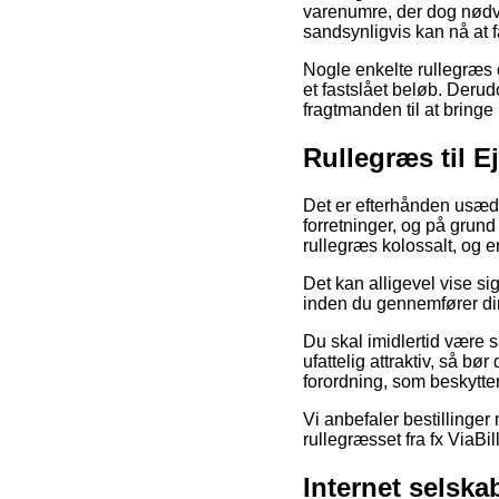
varenumre, der dog nødv
sandsynligvis kan nå at f
Nogle enkelte rullegræs o
et fastslået beløb. Derud
fragtmanden til at bringe 
Rullegræs til E
Det er efterhånden usædva
forretninger, og på grund
rullegræs kolossalt, og e
Det kan alligevel vise s
inden du gennemfører din
Du skal imidlertid være s
ufattelig attraktiv, så b
forordning, som beskytter
Vi anbefaler bestillinge
rullegræsset fra fx ViaBi
Internet selsk