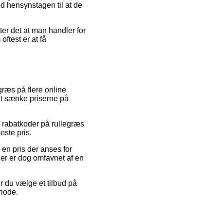
d hensynstagen til at de
ter det at man handler for
oftest er at få
græs på flere online
 at sænke priserne på
r rabatkoder på rullegræs
este pris.
 en pris der anses for
nger er dog omfavnet af en
r du vælge et tilbud på
riode.