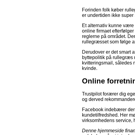
Forinden folk køber rull
er undertiden ikke supe
Et alternativ kunne være 
online firmaet efterfølge
reglerne på området. Der
rullegræsset som følge a
Derudover er det smart a
byttepolitik på rullegræs
kvitteringsmail, således 
kvinde.
Online forretni
Trustpilot forærer dig e
og derved rekommanderer v
Facebook indebærer derud
kundetilfredshed. Her mø
virksomhedens service, hv
Denne hjemmeside finans