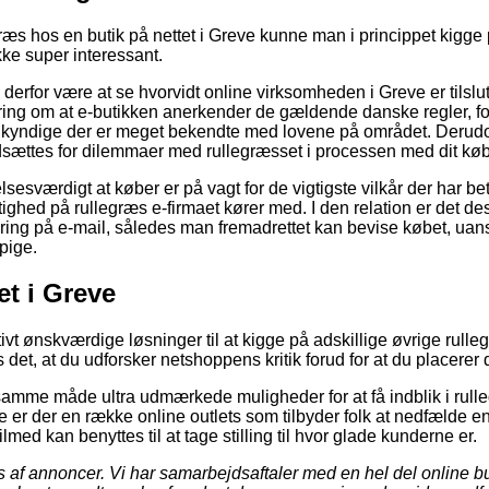
egræs hos en butik på nettet i Greve kunne man i princippet kigge
kke super interessant.
 derfor være at se hvorvidt online virksomheden i Greve er tilslu
ring om at e-butikken anerkender de gældende danske regler, f
agkyndige der er meget bekendte med lovene på området. Derudo
dsættes for dilemmaer med rullegræsset i processen med dit køb
elsesværdigt at køber er på vagt for de vigtigste vilkår der har b
tighed på rullegræs e-firmaet kører med. I den relation er det 
tering på e-mail, således man fremadrettet kan bevise købet, uans
 pige.
et i Greve
tivt ønskværdige løsninger til at kigge på adskillige øvrige rul
 det, at du udforsker netshoppens kritik forud for at du placerer 
mme måde ultra udmærkede muligheder for at få indblik i rulle
 er der en række online outlets som tilbyder folk at nedfælde en 
lmed kan benyttes til at tage stilling til hvor glade kunderne er.
af annoncer. Vi har samarbejdsaftaler med en hel del online b