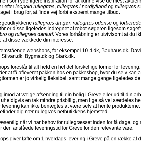
en som yderligere inspiration for at kunne vise de mest aktuell
r efter
leopold rullegræs
,
rullegræs i nordjylland
og
rullegræs s
get i brug for, at finde vej forbi ekstremt mange tilbud.
søgeudtrykkene
rullegræs dragør
,
rullegræs odense
og
forberede
rfor er disse ligeledes indregnet af robot-søgeren ligesom søge
ebro
og
rullegræs danturf
. Vores forhåbning er utvivlsomt at du ik
le af disse vækkede din interesse.
fremstående webshops, for eksempel 10-4.dk, Bauhaus.dk, Dav
 Silvan.dk, Bygma.dk og Stark.dk.
ps foreslår til alt held en hel del forskellige former for leverin
der at få afleveret pakken hos en pakkeshop, hvor du selv kan a
gtformen er jo virkelig fleksibel, samt mange gange ligeledes de
og imod at vælge afsending til din bolig i Greve eller ud til din ar
uheldigvis en tak mindre prisbillig, men lige så vel særdeles 
r levering kan ikke benægtes at være selv at hente produktern
 befinder dig nær rullegræs netbutikkens hjemsted.
 væsentlig når vi har behov for rullegræsset inden for få dage, og
ker den anslåede leveringstid for Greve for den relevante vare.
ops giver løfte om 1 hverdags levering i Greve på en række af 