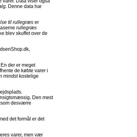
e varer. Data viser også
alg
. Denne data har
lse til rullegræs
er
fraserne
rullegræs
ke blev skuffet over de
idsenShop.dk,
g. En der er meget
fhente de købte varer i
n mindst kostelige
bejdsplads.
hensigtsmæssig. Den mest
e, som desværre
 med det formål er det
deres varer, men vær