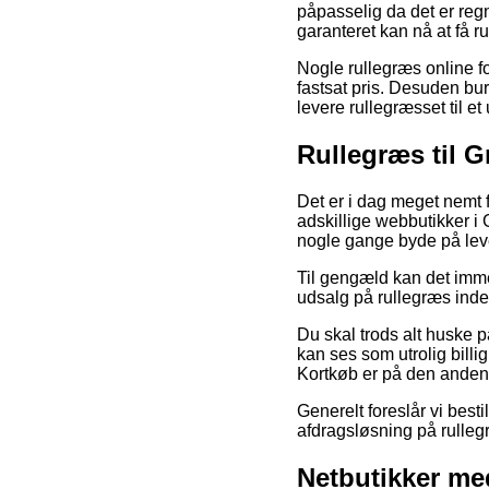
påpasselig da det er regn
garanteret kan nå at få r
Nogle rullegræs online fo
fastsat pris. Desuden burd
levere rullegræsset til et
Rullegræs til G
Det er i dag meget nemt f
adskillige webbutikker i 
nogle gange byde på lev
Til gengæld kan det imme
udsalg på rullegræs inden
Du skal trods alt huske p
kan ses som utrolig billi
Kortkøb er på den anden 
Generelt foreslår vi bes
afdragsløsning på rullegr
Netbutikker me