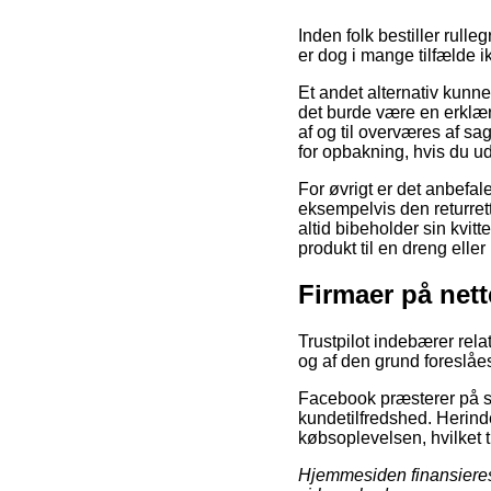
Inden folk bestiller rull
er dog i mange tilfælde i
Et andet alternativ kunne
det burde være en erklæ
af og til overværes af s
for opbakning, hvis du u
For øvrigt er det anbefal
eksempelvis den returret
altid bibeholder sin kvit
produkt til en dreng eller
Firmaer på nett
Trustpilot indebærer rela
og af den grund foreslåes
Facebook præsterer på sa
kundetilfredshed. Herinde
købsoplevelsen, hvilket ti
Hjemmesiden finansieres 