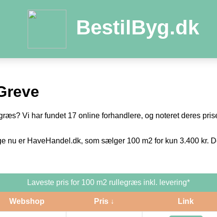
BestilByg.dk
Greve
egræs? Vi har fundet 17 online forhandlere, og noteret deres prise
ge nu er HaveHandel.dk, som sælger 100 m2 for kun 3.400 kr. De
Laveste pris for 100 m2 rullegræs inkl. levering*
Webshop
Pris ↓
Link