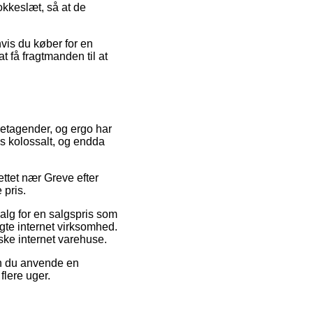
lokkeslæt, så at de
vis du køber for en
t få fragtmanden til at
retagender, og ergo har
æs kolossalt, og endda
ttet nær Greve efter
 pris.
salg for en salgspris som
ægte internet virksomhed.
ske internet varehuse.
an du anvende en
flere uger.