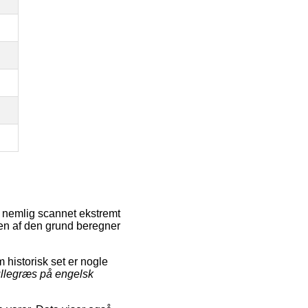
r nemlig scannet ekstremt
 den af den grund beregner
historisk set er nogle
ullegræs på engelsk