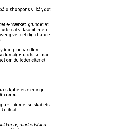
 på e-shoppens vilkår, det
ttet e-mærket, grundet at
oruden at virksomheden
ver giver det dig chance
.
etydning for handlen,
desuden afgørende, at man
et om du leder efter et
legræs køberes meninger
din ordre.
græs internet selskabets
kritik af
utikker og markedsfører