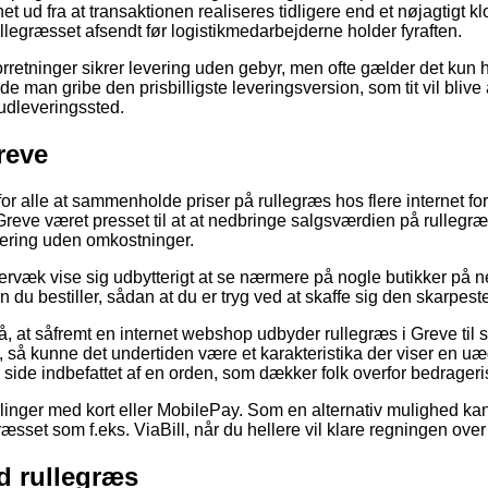
et ud fra at transaktionen realiseres tidligere end et nøjagtigt k
ullegræsset afsendt før logistikmedarbejderne holder fyraften.
rretninger sikrer levering uden gebyr, men ofte gælder det kun h
e man gribe den prisbilligste leveringsversion, som tit vil blive a
 udleveringssted.
reve
or alle at sammenholde priser på rullegræs hos flere internet fo
Greve været presset til at at nedbringe salgsværdien på rullegr
ering uden omkostninger.
rvæk vise sig udbytterigt at se nærmere på nogle butikker på ne
 du bestiller, sådan at du er tryg ved at skaffe sig den skarpeste
å, at såfremt en internet webshop udbyder rullegræs i Greve til 
g, så kunne det undertiden være et karakteristika der viser en u
side indbefattet af en orden, som dækker folk overfor bedrageri
tillinger med kort eller MobilePay. Som en alternativ mulighed k
æsset som f.eks. ViaBill, når du hellere vil klare regningen over 
d rullegræs