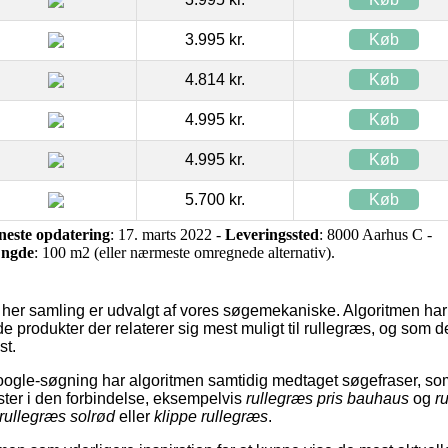
3.995 kr.
Køb
4.814 kr.
Køb
4.995 kr.
Køb
4.995 kr.
Køb
5.700 kr.
Køb
neste opdatering
: 17. marts 2022 -
Leveringssted
: 8000 Aarhus C -
ngde
: 100 m2 (eller nærmeste omregnede alternativ).
 her samling er udvalgt af vores søgemekaniske. Algoritmen ha
de produkter der relaterer sig mest muligt til rullegræs, og som
st.
oogle-søgning har algoritmen samtidig medtaget søgefraser, som 
ster i den forbindelse, eksempelvis
rullegræs pris bauhaus
og
r
rullegræs solrød
eller
klippe rullegræs
.