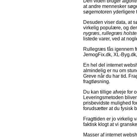
Den viden bruger algoritm
at andre mennesker søge
søgemotoren yderligere ta
Desuden viser data, at 
virkelig populære, og de
nygræs
,
rullegræs holst
listede varer, ved at nog
Rullegræs fås igennem 
JemogFix.dk, XL-Byg.dk,
En hel del internet websho
almindelig er nu om stun
Greve når du har tid. Fra
fragtløsning.
Du kan tillige afveje for 
Leveringsmetoden bliver 
prisbevidste mulighed fo
forudsætter at du fysisk
Fragttiden er jo virkelig
faktisk klogt at vi grans
Masser af internet websh