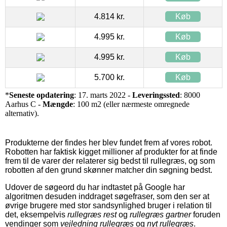
4.814 kr.
Køb
4.995 kr.
Køb
4.995 kr.
Køb
5.700 kr.
Køb
*
Seneste opdatering
: 17. marts 2022 -
Leveringssted
: 8000
Aarhus C -
Mængde
: 100 m2 (eller nærmeste omregnede
alternativ).
Produkterne der findes her blev fundet frem af vores robot.
Robotten har faktisk kigget millioner af produkter for at finde
frem til de varer der relaterer sig bedst til rullegræs, og som
robotten af den grund skønner matcher din søgning bedst.
Udover de søgeord du har indtastet på Google har
algoritmen desuden inddraget søgefraser, som den ser at
øvrige brugere med stor sandsynlighed bruger i relation til
det, eksempelvis
rullegræs rest
og
rullegræs gartner
foruden
vendinger som
vejledning rullegræs
og
nyt rullegræs
.