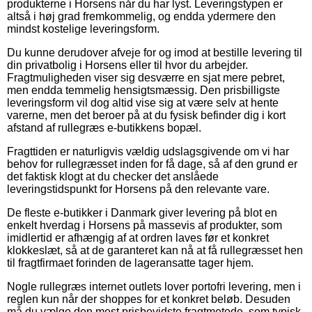
produkterne i Horsens når du har lyst. Leveringstypen er
altså i høj grad fremkommelig, og endda ydermere den
mindst kostelige leveringsform.
Du kunne derudover afveje for og imod at bestille levering til
din privatbolig i Horsens eller til hvor du arbejder.
Fragtmuligheden viser sig desværre en sjat mere pebret,
men endda temmelig hensigtsmæssig. Den prisbilligste
leveringsform vil dog altid vise sig at være selv at hente
varerne, men det beroer på at du fysisk befinder dig i kort
afstand af rullegræs e-butikkens bopæl.
Fragttiden er naturligvis vældig udslagsgivende om vi har
behov for rullegræsset inden for få dage, så af den grund er
det faktisk klogt at du checker det anslåede
leveringstidspunkt for Horsens på den relevante vare.
De fleste e-butikker i Danmark giver levering på blot en
enkelt hverdag i Horsens på massevis af produkter, som
imidlertid er afhængig af at ordren laves før et konkret
klokkeslæt, så at de garanteret kan nå at få rullegræsset hen
til fragtfirmaet forinden de lageransatte tager hjem.
Nogle rullegræs internet outlets lover portofri levering, men i
reglen kun når der shoppes for et konkret beløb. Desuden
må du vælge den mest prisbevidste fragtmetode, som typisk