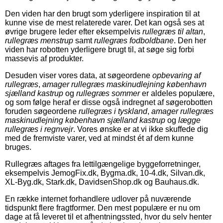
Den viden har den brugt som yderligere inspiration til at
kunne vise de mest relaterede varer. Det kan også ses at
øvrige brugere leder efter eksempelvis
rullegræs til altan
,
rullegræs menstrup
samt
rullegræs fodboldbane
. Den her
viden har robotten yderligere brugt til, at søge sig forbi
massevis af produkter.
Desuden viser vores data, at søgeordene
opbevaring af
rullegræs
,
amager rullegræs maskinudlejning københavn
sjælland kastrup
og
rullegræs sommer
er aldeles populære,
og som følge heraf er disse også indregnet af søgerobotten
foruden søgeordene
rullegræs i tyskland
,
amager rullegræs
maskinudlejning københavn sjælland kastrup
og
lægge
rullegræs i regnvejr
. Vores ønske er at vi ikke skuffede dig
med de fremviste varer, ved at mindst ét af dem kunne
bruges.
Rullegræs aftages fra lettilgængelige byggeforretninger,
eksempelvis JemogFix.dk, Bygma.dk, 10-4.dk, Silvan.dk,
XL-Byg.dk, Stark.dk, DavidsenShop.dk og Bauhaus.dk.
En række internet forhandlere udlover på nuværende
tidspunkt flere fragtformer. Den mest populære er nu om
dage at få leveret til et afhentningssted, hvor du selv henter