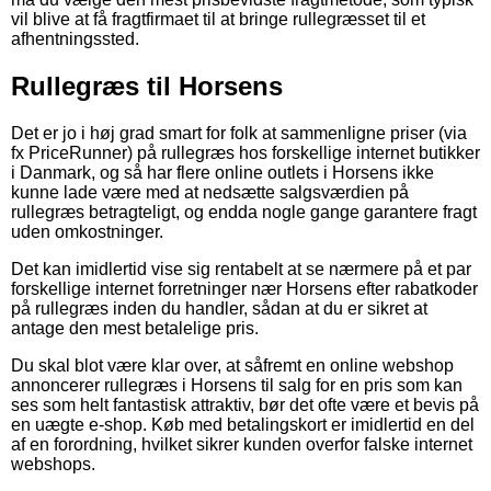
vil blive at få fragtfirmaet til at bringe rullegræsset til et
afhentningssted.
Rullegræs til Horsens
Det er jo i høj grad smart for folk at sammenligne priser (via
fx PriceRunner) på rullegræs hos forskellige internet butikker
i Danmark, og så har flere online outlets i Horsens ikke
kunne lade være med at nedsætte salgsværdien på
rullegræs betragteligt, og endda nogle gange garantere fragt
uden omkostninger.
Det kan imidlertid vise sig rentabelt at se nærmere på et par
forskellige internet forretninger nær Horsens efter rabatkoder
på rullegræs inden du handler, sådan at du er sikret at
antage den mest betalelige pris.
Du skal blot være klar over, at såfremt en online webshop
annoncerer rullegræs i Horsens til salg for en pris som kan
ses som helt fantastisk attraktiv, bør det ofte være et bevis på
en uægte e-shop. Køb med betalingskort er imidlertid en del
af en forordning, hvilket sikrer kunden overfor falske internet
webshops.