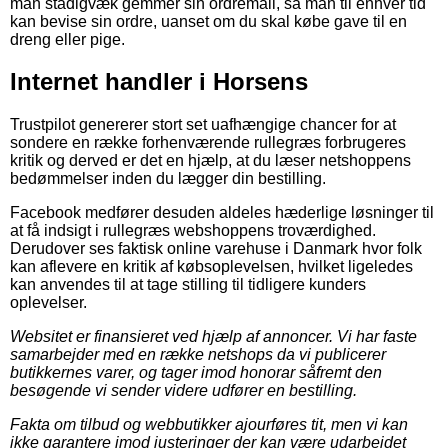
man stadigvæk gemmer sin ordremail, så man til enhver tid
kan bevise sin ordre, uanset om du skal købe gave til en
dreng eller pige.
Internet handler i Horsens
Trustpilot genererer stort set uafhængige chancer for at
sondere en række forhenværende rullegræs forbrugeres
kritik og derved er det en hjælp, at du læser netshoppens
bedømmelser inden du lægger din bestilling.
Facebook medfører desuden aldeles hæderlige løsninger til
at få indsigt i rullegræs webshoppens troværdighed.
Derudover ses faktisk online varehuse i Danmark hvor folk
kan aflevere en kritik af købsoplevelsen, hvilket ligeledes
kan anvendes til at tage stilling til tidligere kunders
oplevelser.
Websitet er finansieret ved hjælp af annoncer. Vi har faste
samarbejder med en række netshops da vi publicerer
butikkernes varer, og tager imod honorar såfremt den
besøgende vi sender videre udfører en bestilling.
Fakta om tilbud og webbutikker ajourføres tit, men vi kan
ikke garantere imod justeringer der kan være udarbejdet