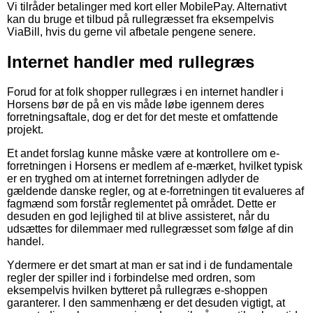
Vi tilråder betalinger med kort eller MobilePay. Alternativt
kan du bruge et tilbud på rullegræsset fra eksempelvis
ViaBill, hvis du gerne vil afbetale pengene senere.
Internet handler med rullegræs
Forud for at folk shopper rullegræs i en internet handler i
Horsens bør de på en vis måde løbe igennem deres
forretningsaftale, dog er det for det meste et omfattende
projekt.
Et andet forslag kunne måske være at kontrollere om e-
forretningen i Horsens er medlem af e-mærket, hvilket typisk
er en tryghed om at internet forretningen adlyder de
gældende danske regler, og at e-forretningen tit evalueres af
fagmænd som forstår reglementet på området. Dette er
desuden en god lejlighed til at blive assisteret, når du
udsættes for dilemmaer med rullegræsset som følge af din
handel.
Ydermere er det smart at man er sat ind i de fundamentale
regler der spiller ind i forbindelse med ordren, som
eksempelvis hvilken bytteret på rullegræs e-shoppen
garanterer. I den sammenhæng er det desuden vigtigt, at