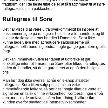
fragtform, der i de fleste tilfælde er at få fragtfirmaet til at køre
rullegræsset til en pakkeshop.
Rullegræs til Sorø
Det har vist sig at være ultra overkommeligt for købere at
prissammenligne på rullegræs hos flere e-forhandlere, og til
tak har de fleste internet handler i Danmark i Sorø ikke
kunne lade være med at reducere salgspriserne på
rullegræs helt i bund, og endda nogle gange garantere gratis
fragt.
Det kan immervæk være rentabelt at udforske et par
forskellige internet firmaer nær Sorø efter tilbud på rullegræs
inden du handler, så du er garanteret at opnå den billigste
pris.
Man bør dog ikke overse, at når en e-shop afsætter
rullegræs i Sorø til en salgspris som kan virke
himmelråbende letkøbt, så bør det i nogle tilfælde være et
signal om en falsk online virksomhed. Kortbestillinger er på
den anden side omfavnet af en forordning, hvilket sikrer
kunden overfor snydagtige internet virksomheder.