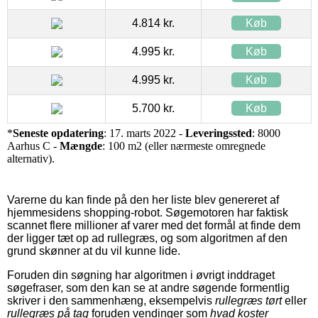
4.814 kr.
Køb
4.995 kr.
Køb
4.995 kr.
Køb
5.700 kr.
Køb
*
Seneste opdatering
: 17. marts 2022 -
Leveringssted
: 8000
Aarhus C -
Mængde
: 100 m2 (eller nærmeste omregnede
alternativ).
Varerne du kan finde på den her liste blev genereret af
hjemmesidens shopping-robot. Søgemotoren har faktisk
scannet flere millioner af varer med det formål at finde dem
der ligger tæt op ad rullegræs, og som algoritmen af den
grund skønner at du vil kunne lide.
Foruden din søgning har algoritmen i øvrigt inddraget
søgefraser, som den kan se at andre søgende formentlig
skriver i den sammenhæng, eksempelvis
rullegræs tørt
eller
rullegræs på tag
foruden vendinger som
hvad koster