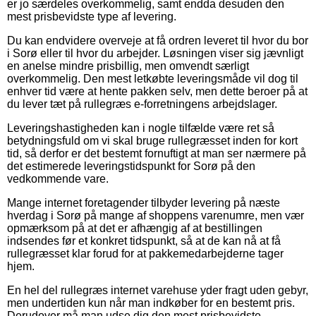
er jo særdeles overkommelig, samt endda desuden den
mest prisbevidste type af levering.
Du kan endvidere overveje at få ordren leveret til hvor du bor
i Sorø eller til hvor du arbejder. Løsningen viser sig jævnligt
en anelse mindre prisbillig, men omvendt særligt
overkommelig. Den mest letkøbte leveringsmåde vil dog til
enhver tid være at hente pakken selv, men dette beroer på at
du lever tæt på rullegræs e-forretningens arbejdslager.
Leveringshastigheden kan i nogle tilfælde være ret så
betydningsfuld om vi skal bruge rullegræsset inden for kort
tid, så derfor er det bestemt fornuftigt at man ser nærmere på
det estimerede leveringstidspunkt for Sorø på den
vedkommende vare.
Mange internet foretagender tilbyder levering på næste
hverdag i Sorø på mange af shoppens varenumre, men vær
opmærksom på at det er afhængig af at bestillingen
indsendes før et konkret tidspunkt, så at de kan nå at få
rullegræsset klar forud for at pakkemedarbejderne tager
hjem.
En hel del rullegræs internet varehuse yder fragt uden gebyr,
men undertiden kun når man indkøber for en bestemt pris.
Derudover må man udse dig den mest prisbevidste