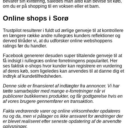
bevarer sin kvittering, således man altid kan bevise sit køb,
om du er på shopping til en voksen eller et barn.
Online shops i Sorø
Trustpilot resulterer i fuldt ud ærlige genveje til at kontrollere
en længere række andre rullegræs kunders reflektioner og
derved tilråder vi, at du udforsker online webshoppens
ratings før du handler.
Facebook genererer desuden super tiltalende genveje til at
få indsigt i rullegræs online forretningens popularitet. Her
ses faktisk e-shops hvor kunder kan registrere en vurdering
af deres køb, som ligeledes kan anvendes til at danne dig et
indtryk af kundetilfredsheden.
Denne side er finansieret af indtægter fra annoncer. Vi har
tætte samarbejder med mange e-forretninger når vi
publicerer butikkernes produkter, og får godtgørelse hvis en
af vores brugere gennemfører en transaktion.
Fakta vedrørende varer og online virksomheder opdateres
nu og da, men vi påtager os ikke ansvaret for ændringer der
er blevet realiseret efter seneste opdatering af de anvendte
oplysninger.