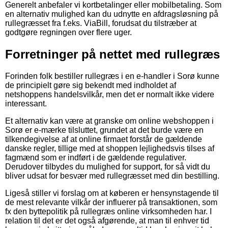
Generelt anbefaler vi kortbetalinger eller mobilbetaling. Som
en alternativ mulighed kan du udnytte en afdragsløsning på
rullegræsset fra f.eks. ViaBill, forudsat du tilstræber at
godtgøre regningen over flere uger.
Forretninger på nettet med rullegræs
Forinden folk bestiller rullegræs i en e-handler i Sorø kunne
de principielt gøre sig bekendt med indholdet af
netshoppens handelsvilkår, men det er normalt ikke videre
interessant.
Et alternativ kan være at granske om online webshoppen i
Sorø er e-mærke tilsluttet, grundet at det burde være en
tilkendegivelse af at online firmaet forstår de gældende
danske regler, tillige med at shoppen lejlighedsvis tilses af
fagmænd som er indført i de gældende regulativer.
Derudover tilbydes du mulighed for support, for så vidt du
bliver udsat for besvær med rullegræsset med din bestilling.
Ligeså stiller vi forslag om at køberen er hensynstagende til
de mest relevante vilkår der influerer på transaktionen, som
fx den byttepolitik på rullegræs online virksomheden har. I
relation til det er det også afgørende, at man til enhver tid