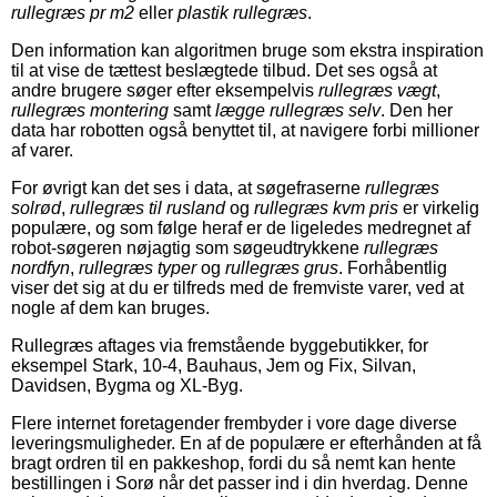
rullegræs pr m2
eller
plastik rullegræs
.
Den information kan algoritmen bruge som ekstra inspiration
til at vise de tættest beslægtede tilbud. Det ses også at
andre brugere søger efter eksempelvis
rullegræs vægt
,
rullegræs montering
samt
lægge rullegræs selv
. Den her
data har robotten også benyttet til, at navigere forbi millioner
af varer.
For øvrigt kan det ses i data, at søgefraserne
rullegræs
solrød
,
rullegræs til rusland
og
rullegræs kvm pris
er virkelig
populære, og som følge heraf er de ligeledes medregnet af
robot-søgeren nøjagtig som søgeudtrykkene
rullegræs
nordfyn
,
rullegræs typer
og
rullegræs grus
. Forhåbentlig
viser det sig at du er tilfreds med de fremviste varer, ved at
nogle af dem kan bruges.
Rullegræs aftages via fremstående byggebutikker, for
eksempel Stark, 10-4, Bauhaus, Jem og Fix, Silvan,
Davidsen, Bygma og XL-Byg.
Flere internet foretagender frembyder i vore dage diverse
leveringsmuligheder. En af de populære er efterhånden at få
bragt ordren til en pakkeshop, fordi du så nemt kan hente
bestillingen i Sorø når det passer ind i din hverdag. Denne