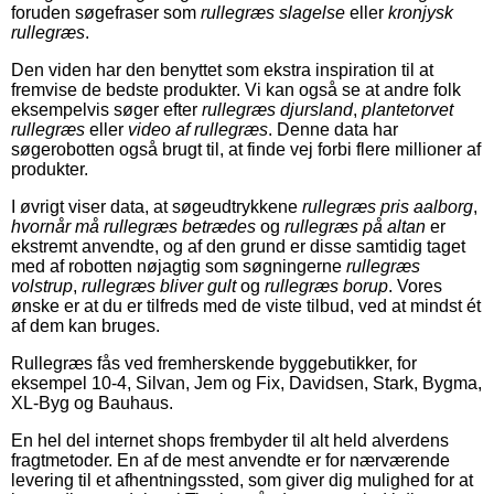
foruden søgefraser som
rullegræs slagelse
eller
kronjysk
rullegræs
.
Den viden har den benyttet som ekstra inspiration til at
fremvise de bedste produkter. Vi kan også se at andre folk
eksempelvis søger efter
rullegræs djursland
,
plantetorvet
rullegræs
eller
video af rullegræs
. Denne data har
søgerobotten også brugt til, at finde vej forbi flere millioner af
produkter.
I øvrigt viser data, at søgeudtrykkene
rullegræs pris aalborg
,
hvornår må rullegræs betrædes
og
rullegræs på altan
er
ekstremt anvendte, og af den grund er disse samtidig taget
med af robotten nøjagtig som søgningerne
rullegræs
volstrup
,
rullegræs bliver gult
og
rullegræs borup
. Vores
ønske er at du er tilfreds med de viste tilbud, ved at mindst ét
af dem kan bruges.
Rullegræs fås ved fremherskende byggebutikker, for
eksempel 10-4, Silvan, Jem og Fix, Davidsen, Stark, Bygma,
XL-Byg og Bauhaus.
En hel del internet shops frembyder til alt held alverdens
fragtmetoder. En af de mest anvendte er for nærværende
levering til et afhentningssted, som giver dig mulighed for at