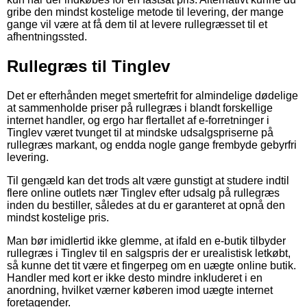
gribe den mindst kostelige metode til levering, der mange
gange vil være at få dem til at levere rullegræsset til et
afhentningssted.
Rullegræs til Tinglev
Det er efterhånden meget smertefrit for almindelige dødelige
at sammenholde priser på rullegræs i blandt forskellige
internet handler, og ergo har flertallet af e-forretninger i
Tinglev været tvunget til at mindske udsalgspriserne på
rullegræs markant, og endda nogle gange frembyde gebyrfri
levering.
Til gengæld kan det trods alt være gunstigt at studere indtil
flere online outlets nær Tinglev efter udsalg på rullegræs
inden du bestiller, således at du er garanteret at opnå den
mindst kostelige pris.
Man bør imidlertid ikke glemme, at ifald en e-butik tilbyder
rullegræs i Tinglev til en salgspris der er urealistisk letkøbt,
så kunne det tit være et fingerpeg om en uægte online butik.
Handler med kort er ikke desto mindre inkluderet i en
anordning, hvilket værner køberen imod uægte internet
foretagender.