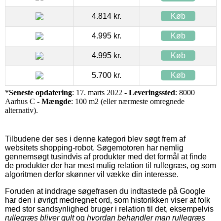
4.814 kr.
Køb
4.995 kr.
Køb
4.995 kr.
Køb
5.700 kr.
Køb
*
Seneste opdatering
: 17. marts 2022 -
Leveringssted
: 8000
Aarhus C -
Mængde
: 100 m2 (eller nærmeste omregnede
alternativ).
Tilbudene der ses i denne kategori blev søgt frem af
websitets shopping-robot. Søgemotoren har nemlig
gennemsøgt tusindvis af produkter med det formål at finde
de produkter der har mest mulig relation til rullegræs, og som
algoritmen derfor skønner vil vække din interesse.
Foruden at inddrage søgefrasen du indtastede på Google
har den i øvrigt medregnet ord, som historikken viser at folk
med stor sandsynlighed bruger i relation til det, eksempelvis
rullegræs bliver gult
og
hvordan behandler man rullegræs