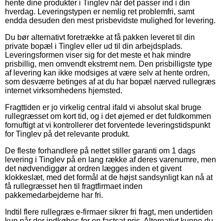
hente dine produkter i Tinglev når det passer ind i din
hverdag. Leveringstypen er nemlig ret problemfri, samt
endda desuden den mest prisbevidste mulighed for levering.
Du bør alternativt foretrække at få pakken leveret til din
private bopæl i Tinglev eller ud til din arbejdsplads.
Leveringsformen viser sig for det meste et hak mindre
prisbillig, men omvendt ekstremt nem. Den prisbilligste type
af levering kan ikke modsiges at være selv at hente ordren,
som desværre betinges af at du har bopæl nærved rullegræs
internet virksomhedens hjemsted.
Fragttiden er jo virkelig central ifald vi absolut skal bruge
rullegræsset om kort tid, og i det øjemed er det fuldkommen
fornuftigt at vi kontrollerer det forventede leveringstidspunkt
for Tinglev på det relevante produkt.
De fleste forhandlere på nettet stiller garanti om 1 dags
levering i Tinglev på en lang række af deres varenumre, men
det nødvendiggør at ordren lægges inden et givent
klokkeslæt, med det formål at de højst sandsynligt kan nå at
få rullegræsset hen til fragtfirmaet inden
pakkemedarbejderne har fri.
Indtil flere rullegræs e-firmaer sikrer fri fragt, men undertiden
kun når der indkøbes for en fastsat pris. Alternativt kunne du