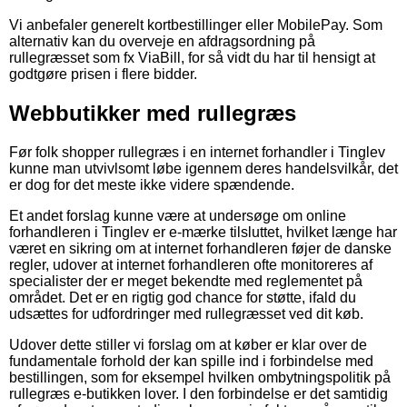
Vi anbefaler generelt kortbestillinger eller MobilePay. Som
alternativ kan du overveje en afdragsordning på
rullegræsset som fx ViaBill, for så vidt du har til hensigt at
godtgøre prisen i flere bidder.
Webbutikker med rullegræs
Før folk shopper rullegræs i en internet forhandler i Tinglev
kunne man utvivlsomt løbe igennem deres handelsvilkår, det
er dog for det meste ikke videre spændende.
Et andet forslag kunne være at undersøge om online
forhandleren i Tinglev er e-mærke tilsluttet, hvilket længe har
været en sikring om at internet forhandleren føjer de danske
regler, udover at internet forhandleren ofte monitoreres af
specialister der er meget bekendte med reglementet på
området. Det er en rigtig god chance for støtte, ifald du
udsættes for udfordringer med rullegræsset ved dit køb.
Udover dette stiller vi forslag om at køber er klar over de
fundamentale forhold der kan spille ind i forbindelse med
bestillingen, som for eksempel hvilken ombytningspolitik på
rullegræs e-butikken lover. I den forbindelse er det samtidig