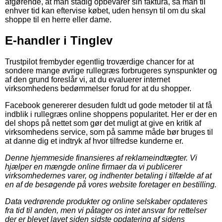
afgørende, at man stadig opbevarer sin faktura, så man til
enhver tid kan eftervise købet, uden hensyn til om du skal
shoppe til en herre eller dame.
E-handler i Tinglev
Trustpilot frembyder egentlig troværdige chancer for at
sondere mange øvrige rullegræs forbrugeres synspunkter og
af den grund foreslår vi, at du evaluerer internet
virksomhedens bedømmelser forud for at du shopper.
Facebook genererer desuden fuldt ud gode metoder til at få
indblik i rullegræs online shoppens popularitet. Her er der en
del shops på nettet som gør det muligt at give en kritik af
virksomhedens service, som på samme måde bør bruges til
at danne dig et indtryk af hvor tilfredse kunderne er.
Denne hjemmeside finansieres af reklameindtægter. Vi
hjælper en mængde online firmaer da vi publicerer
virksomhedernes varer, og indhenter betaling i tilfælde af at
en af de besøgende på vores website foretager en bestilling.
Data vedrørende produkter og online selskaber opdateres
fra tid til anden, men vi påtager os intet ansvar for rettelser
der er blevet lavet siden sidste opdatering af sidens