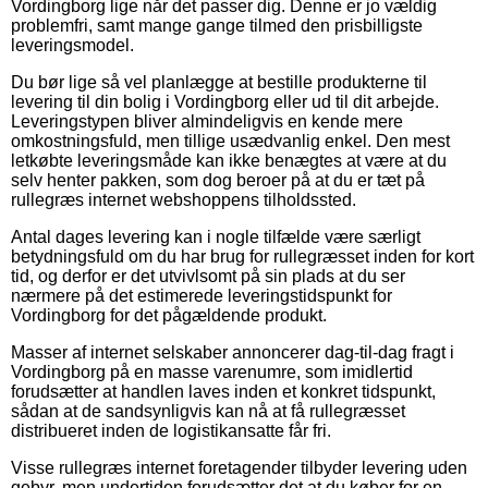
Vordingborg lige når det passer dig. Denne er jo vældig
problemfri, samt mange gange tilmed den prisbilligste
leveringsmodel.
Du bør lige så vel planlægge at bestille produkterne til
levering til din bolig i Vordingborg eller ud til dit arbejde.
Leveringstypen bliver almindeligvis en kende mere
omkostningsfuld, men tillige usædvanlig enkel. Den mest
letkøbte leveringsmåde kan ikke benægtes at være at du
selv henter pakken, som dog beroer på at du er tæt på
rullegræs internet webshoppens tilholdssted.
Antal dages levering kan i nogle tilfælde være særligt
betydningsfuld om du har brug for rullegræsset inden for kort
tid, og derfor er det utvivlsomt på sin plads at du ser
nærmere på det estimerede leveringstidspunkt for
Vordingborg for det pågældende produkt.
Masser af internet selskaber annoncerer dag-til-dag fragt i
Vordingborg på en masse varenumre, som imidlertid
forudsætter at handlen laves inden et konkret tidspunkt,
sådan at de sandsynligvis kan nå at få rullegræsset
distribueret inden de logistikansatte får fri.
Visse rullegræs internet foretagender tilbyder levering uden
gebyr, men undertiden forudsætter det at du køber for en