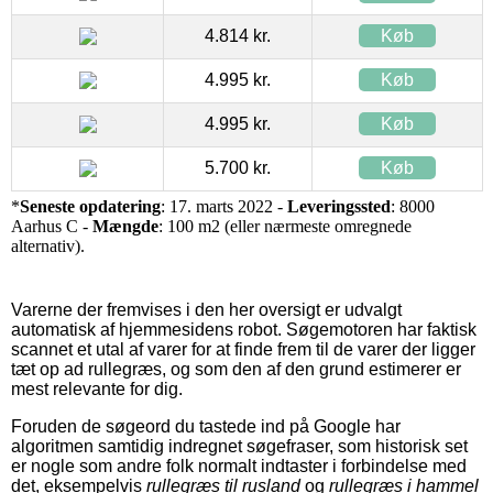
4.814 kr.
Køb
4.995 kr.
Køb
4.995 kr.
Køb
5.700 kr.
Køb
*
Seneste opdatering
: 17. marts 2022 -
Leveringssted
: 8000
Aarhus C -
Mængde
: 100 m2 (eller nærmeste omregnede
alternativ).
Varerne der fremvises i den her oversigt er udvalgt
automatisk af hjemmesidens robot. Søgemotoren har faktisk
scannet et utal af varer for at finde frem til de varer der ligger
tæt op ad rullegræs, og som den af den grund estimerer er
mest relevante for dig.
Foruden de søgeord du tastede ind på Google har
algoritmen samtidig indregnet søgefraser, som historisk set
er nogle som andre folk normalt indtaster i forbindelse med
det, eksempelvis
rullegræs til rusland
og
rullegræs i hammel