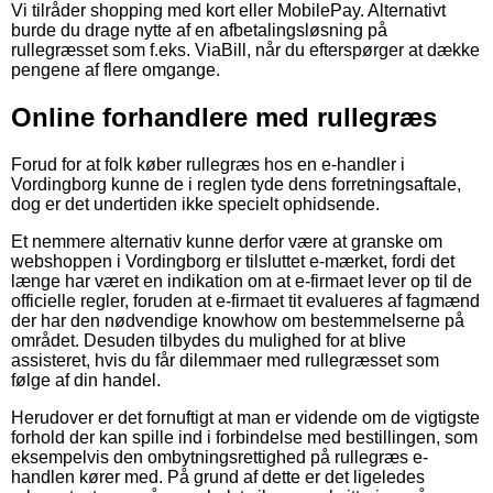
Vi tilråder shopping med kort eller MobilePay. Alternativt
burde du drage nytte af en afbetalingsløsning på
rullegræsset som f.eks. ViaBill, når du efterspørger at dække
pengene af flere omgange.
Online forhandlere med rullegræs
Forud for at folk køber rullegræs hos en e-handler i
Vordingborg kunne de i reglen tyde dens forretningsaftale,
dog er det undertiden ikke specielt ophidsende.
Et nemmere alternativ kunne derfor være at granske om
webshoppen i Vordingborg er tilsluttet e-mærket, fordi det
længe har været en indikation om at e-firmaet lever op til de
officielle regler, foruden at e-firmaet tit evalueres af fagmænd
der har den nødvendige knowhow om bestemmelserne på
området. Desuden tilbydes du mulighed for at blive
assisteret, hvis du får dilemmaer med rullegræsset som
følge af din handel.
Herudover er det fornuftigt at man er vidende om de vigtigste
forhold der kan spille ind i forbindelse med bestillingen, som
eksempelvis den ombytningsrettighed på rullegræs e-
handlen kører med. På grund af dette er det ligeledes