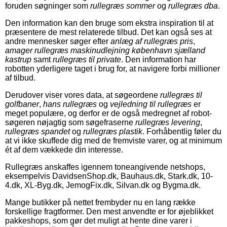
foruden søgninger som
rullegræs sommer
og
rullegræs dba
.
Den information kan den bruge som ekstra inspiration til at
præsentere de mest relaterede tilbud. Det kan også ses at
andre mennesker søger efter
anlæg af rullegræs pris
,
amager rullegræs maskinudlejning københavn sjælland
kastrup
samt
rullegræs til private
. Den information har
robotten yderligere taget i brug for, at navigere forbi millioner
af tilbud.
Derudover viser vores data, at søgeordene
rullegræs til
golfbaner
,
hans rullegræs
og
vejledning til rullegræs
er
meget populære, og derfor er de også medregnet af robot-
søgeren nøjagtig som søgefraserne
rullegræs levering
,
rullegræs spandet
og
rullegræs plastik
. Forhåbentlig føler du
at vi ikke skuffede dig med de fremviste varer, og at minimum
ét af dem vækkede din interesse.
Rullegræs anskaffes igennem toneangivende netshops,
eksempelvis DavidsenShop.dk, Bauhaus.dk, Stark.dk, 10-
4.dk, XL-Byg.dk, JemogFix.dk, Silvan.dk og Bygma.dk.
Mange butikker på nettet frembyder nu en lang række
forskellige fragtformer. Den mest anvendte er for øjeblikket
pakkeshops, som gør det muligt at hente dine varer i