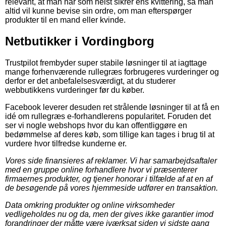
relevant, at man når som helst sikrer ens kvittering, så man
altid vil kunne bevise sin ordre, om man efterspørger
produkter til en mand eller kvinde.
Netbutikker i Vordingborg
Trustpilot frembyder super stabile løsninger til at iagttage
mange forhenværende rullegræs forbrugeres vurderinger og
derfor er det anbefalelsesværdigt, at du studerer
webbutikkens vurderinger før du køber.
Facebook leverer desuden ret strålende løsninger til at få en
idé om rullegræs e-forhandlerens popularitet. Foruden det
ser vi nogle webshops hvor du kan offentliggøre en
bedømmelse af deres køb, som tillige kan tages i brug til at
vurdere hvor tilfredse kunderne er.
Vores side finansieres af reklamer. Vi har samarbejdsaftaler
med en gruppe online forhandlere hvor vi præsenterer
firmaernes produkter, og tjener honorar i tilfælde af at en af
de besøgende på vores hjemmeside udfører en transaktion.
Data omkring produkter og online virksomheder
vedligeholdes nu og da, men der gives ikke garantier imod
forandringer der måtte være iværksat siden vi sidste gang