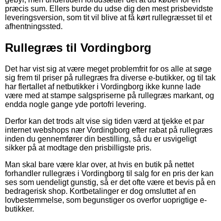
præcis sum. Ellers burde du udse dig den mest prisbevidste
leveringsversion, som tit vil blive at få kørt rullegræsset til et
afhentningssted.
Rullegræs til Vordingborg
Det har vist sig at være meget problemfrit for os alle at søge
sig frem til priser på rullegræs fra diverse e-butikker, og til tak
har flertallet af netbutikker i Vordingborg ikke kunne lade
være med at stampe salgspriserne på rullegræs markant, og
endda nogle gange yde portofri levering.
Derfor kan det trods alt vise sig tiden værd at tjekke et par
internet webshops nær Vordingborg efter rabat på rullegræs
inden du gennemfører din bestilling, så du er usvigeligt
sikker på at modtage den prisbilligste pris.
Man skal bare være klar over, at hvis en butik på nettet
forhandler rullegræs i Vordingborg til salg for en pris der kan
ses som uendeligt gunstig, så er det ofte være et bevis på en
bedragerisk shop. Kortbetalinger er dog omsluttet af en
lovbestemmelse, som begunstiger os overfor uoprigtige e-
butikker.