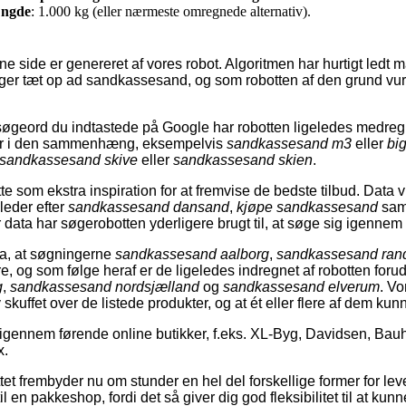
ngde
: 1.000 kg (eller nærmeste omregnede alternativ).
e side er genereret af vores robot. Algoritmen har hurtigt ledt m
igger tæt op ad sandkassesand, og som robotten af den grund vur
øgeord du indtastede på Google har robotten ligeledes medregn
ger i den sammenhæng, eksempelvis
sandkassesand m3
eller
bi
sandkassesand skive
eller
sandkassesand skien
.
 som ekstra inspiration for at fremvise de bedste tilbud. Data v
eder efter
sandkassesand dansand
,
kjøpe sandkassesand
sa
 data har søgerobotten yderligere brugt til, at søge sig igennem t
ata, at søgningerne
sandkassesand aalborg
,
sandkassesand ran
, og som følge heraf er de ligeledes indregnet af robotten for
g
,
sandkassesand nordsjælland
og
sandkassesand elverum
. Vo
 skuffet over de listede produkter, og at ét eller flere af dem ku
gennem førende online butikker, f.eks. XL-Byg, Davidsen, Bau
x.
et frembyder nu om stunder en hel del forskellige former for leve
til en pakkeshop, fordi det så giver dig god fleksibilitet til at kun