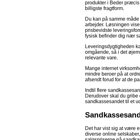
produkter i Beder præcis
billigste fragtform.
Du kan på samme måde fore
arbejder. Løsningen viser 
prisbevidste leveringsfor
fysisk befinder dig nær 
Leveringsdygtigheden ka
omgående, så i det øjeme
relevante vare.
Mange internet virksomh
mindre beroer på at ordr
afsendt forud for at de pa
Indtil flere sandkassesan
Derudover skal du gribe de
sandkassesandet til et u
Sandkassesand 
Det har vist sig at være
diverse online selskaber,
salgspriserne på sandka