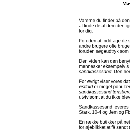
Mæ
Varerne du finder på denn
at finde de af dem der l
for dig.
Foruden at inddrage de s
andre brugere ofte bru
foruden søgeudtryk som
Den viden kan den benytte
mennesker eksempelvis l
sandkassesand
. Den her
For øvrigt viser vores d
østfold
er meget populære
sandkassesand tønsber
utvivlsomt at du ikke blev
Sandkassesand leveres i
Stark, 10-4 og Jem og Fi
En række butikker på nett
for øjeblikket at få sendt 