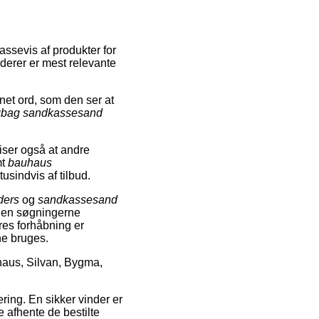
assevis af produkter for
derer er mest relevante
et ord, som den ser at
gbag sandkassesand
iser også at andre
mt
bauhaus
usindvis af tilbud.
ders
og
sandkassesand
uden søgningerne
res forhåbning er
nne bruges.
haus, Silvan, Bygma,
ring. En sikker vinder er
ne afhente de bestilte