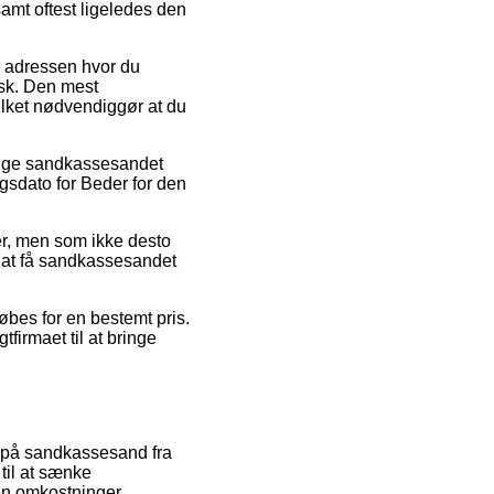
amt oftest ligeledes den
il adressen hvor du
tisk. Den mest
vilket nødvendiggør at du
bruge sandkassesandet
gsdato for Beder for den
er, men som ikke desto
å at få sandkassesandet
købes for en bestemt pris.
tfirmaet til at bringe
r på sandkassesand fra
 til at sænke
en omkostninger.