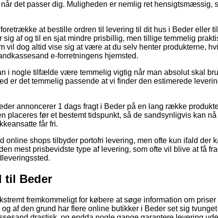
 når det passer dig. Muligheden er nemlig ret hensigtsmæssig, s
trække at bestille ordren til levering til dit hus i Beder eller t
sig af og til en sjat mindre prisbillig, men tillige temmelig prak
m vil dog altid vise sig at være at du selv henter produkterne, h
sandkassesand e-forretningens hjemsted.
n i nogle tilfælde være temmelig vigtig når man absolut skal 
d er det temmelig passende at vi finder den estimerede leverin
eder annoncerer 1 dags fragt i Beder på en lang række produkt
en placeres før et bestemt tidspunkt, så de sandsynligvis kan n
kkeansatte får fri.
d online shops tilbyder portofri levering, men ofte kun ifald der 
n mest prisbevidste type af levering, som ofte vil blive at få frag
dleveringssted.
til Beder
 ekstremt fremkommeligt for købere at søge information om prise
 og af den grund har flere online butikker i Beder set sig tvunget
ssesand drastisk, og endda nogle gange garantere levering ud