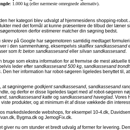
ngde
: 1.000 kg (eller nærmeste omregnede alternativ).
 den her kategori blev udvalgt af hjemmesidens shopping-robot. 
ukter med det formål at kunne præsentere de tilbud der læner 
øgemotoren derfor estimerer matcher din søgning bedst.
 skrev på Google har søgemotoren samtidig medtaget formuleri
kriver i den sammenhæng, eksempelvis
skalflex sandkassesand
e
aser som
fc beton sandkassesand
eller
silvan sandkassesand
.
 bruge som ekstra information for at fremvise de mest aktuelle 
elvis leder efter
sandkassesand 500 kg
,
sandkassesand trond
s
. Den her information har robot-søgeren ligeledes benyttet til, a
es, at søgningerne
godkjent sandkassesand
,
sandkassesand ran
ndte, og derfor er disse ligeledes taget med af robot-søgeren 
and
,
sandkassesand katte
og
sandkassesand haveglad
. Vores h
 viste produkter, og at minimum ét af disse vækkede din interes
s markedsledende webshops, for eksempel 10-4.dk, Davidsen
ilvan.dk, Bygma.dk og JemogFix.dk.
et giver nu om stunder et bredt udvalg af former for levering. De