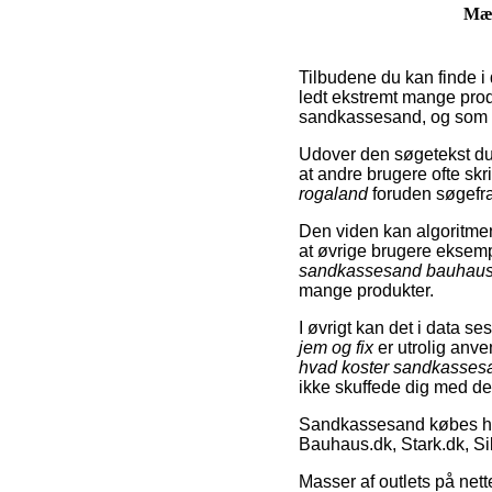
Mæ
Tilbudene du kan finde i
ledt ekstremt mange prod
sandkassesand, og som s
Udover den søgetekst du
at andre brugere ofte s
rogaland
foruden søgefr
Den viden kan algoritmen
at øvrige brugere eksemp
sandkassesand bauhau
mange produkter.
I øvrigt kan det i data s
jem og fix
er utrolig anve
hvad koster sandkasses
ikke skuffede dig med de
Sandkassesand købes ho
Bauhaus.dk, Stark.dk, S
Masser af outlets på nett