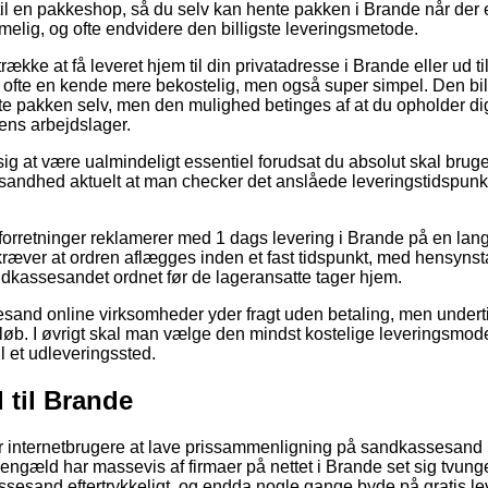
l en pakkeshop, så du selv kan hente pakken i Brande når der er 
melig, og ofte endvidere den billigste leveringsmetode.
ække at få leveret hjem til din privatadresse i Brande eller ud ti
ofte en kende mere bekostelig, men også super simpel. Den bill
e pakken selv, men den mulighed betinges af at du opholder dig
ns arbejdslager.
sig at være ualmindeligt essentiel forudsat du absolut skal br
t i sandhed aktuelt at man checker det anslåede leveringstidspunk
rretninger reklamerer med 1 dags levering i Brande på en lang
ræver at ordren aflægges inden et fast tidspunkt, med hensynsta
andkassesandet ordnet før de lageransatte tager hjem.
sand online virksomheder yder fragt uden betaling, men undert
løb. I øvrigt skal man vælge den mindst kostelige leveringsmodel, 
l et udleveringssted.
til Brande
for internetbrugere at lave prissammenligning på sandkassesand i
 gengæld har massevis af firmaer på nettet i Brande set sig tvunge
sesand eftertrykkeligt, og endda nogle gange byde på gratis le