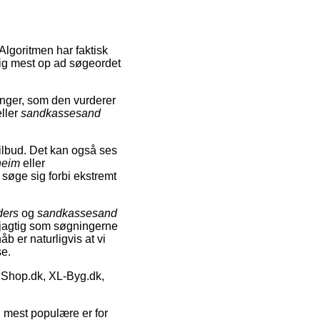
Algoritmen har faktisk
sig mest op ad søgeordet
nger, som den vurderer
ller
sandkassesand
tilbud. Det kan også ses
heim
eller
t søge sig forbi ekstremt
ders
og
sandkassesand
nøjagtig som søgningerne
åb er naturligvis at vi
se.
Shop.dk, XL-Byg.dk,
n mest populære er for