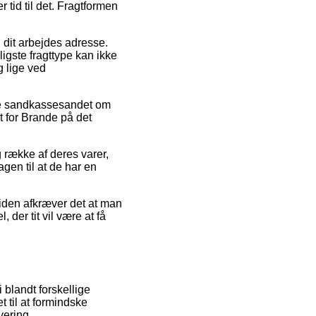
tid til det. Fragtformen
l dit arbejdes adresse.
igste fragttype kan ikke
 lige ved
uge sandkassesandet om
t for Brande på det
 række af deres varer,
gen til at de har en
iden afkræver det at man
der tit vil være at få
 blandt forskellige
t til at formindske
vering.