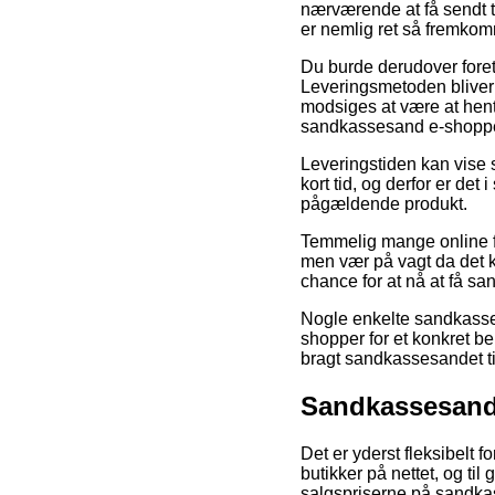
nærværende at få sendt ti
er nemlig ret så fremkom
Du burde derudover foretr
Leveringsmetoden bliver 
modsiges at være at hent
sandkassesand e-shoppe
Leveringstiden kan vise 
kort tid, og derfor er de
pågældende produkt.
Temmelig mange online fo
men vær på vagt da det k
chance for at nå at få s
Nogle enkelte sandkasse
shopper for et konkret be
bragt sandkassesandet ti
Sandkassesand 
Det er yderst fleksibelt 
butikker på nettet, og til
salgspriserne på sandkas