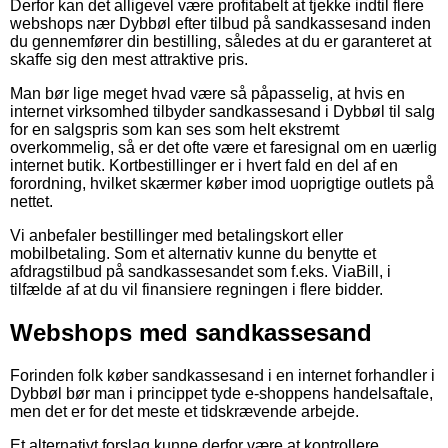
Derfor kan det alligevel være profitabelt at tjekke indtil flere
webshops nær Dybbøl efter tilbud på sandkassesand inden
du gennemfører din bestilling, således at du er garanteret at
skaffe sig den mest attraktive pris.
Man bør lige meget hvad være så påpasselig, at hvis en
internet virksomhed tilbyder sandkassesand i Dybbøl til salg
for en salgspris som kan ses som helt ekstremt
overkommelig, så er det ofte være et faresignal om en uærlig
internet butik. Kortbestillinger er i hvert fald en del af en
forordning, hvilket skærmer køber imod uoprigtige outlets på
nettet.
Vi anbefaler bestillinger med betalingskort eller
mobilbetaling. Som et alternativ kunne du benytte et
afdragstilbud på sandkassesandet som f.eks. ViaBill, i
tilfælde af at du vil finansiere regningen i flere bidder.
Webshops med sandkassesand
Forinden folk køber sandkassesand i en internet forhandler i
Dybbøl bør man i princippet tyde e-shoppens handelsaftale,
men det er for det meste et tidskrævende arbejde.
Et alternativt forslag kunne derfor være at kontrollere