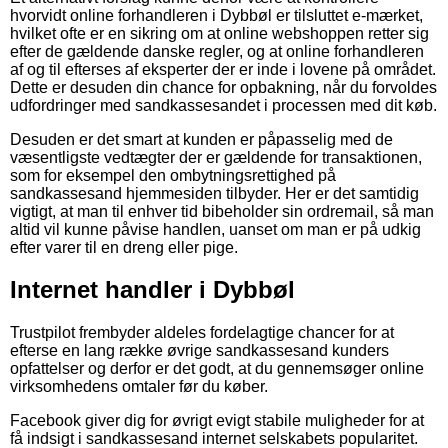
hvorvidt online forhandleren i Dybbøl er tilsluttet e-mærket,
hvilket ofte er en sikring om at online webshoppen retter sig
efter de gældende danske regler, og at online forhandleren
af og til efterses af eksperter der er inde i lovene på området.
Dette er desuden din chance for opbakning, når du forvoldes
udfordringer med sandkassesandet i processen med dit køb.
Desuden er det smart at kunden er påpasselig med de
væsentligste vedtægter der er gældende for transaktionen,
som for eksempel den ombytningsrettighed på
sandkassesand hjemmesiden tilbyder. Her er det samtidig
vigtigt, at man til enhver tid bibeholder sin ordremail, så man
altid vil kunne påvise handlen, uanset om man er på udkig
efter varer til en dreng eller pige.
Internet handler i Dybbøl
Trustpilot frembyder aldeles fordelagtige chancer for at
efterse en lang række øvrige sandkassesand kunders
opfattelser og derfor er det godt, at du gennemsøger online
virksomhedens omtaler før du køber.
Facebook giver dig for øvrigt evigt stabile muligheder for at
få indsigt i sandkassesand internet selskabets popularitet.