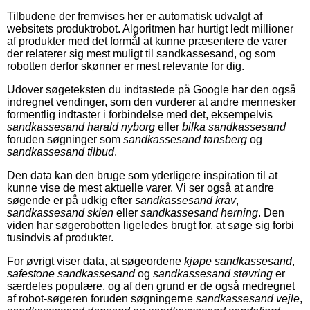
Tilbudene der fremvises her er automatisk udvalgt af
websitets produktrobot. Algoritmen har hurtigt ledt millioner
af produkter med det formål at kunne præsentere de varer
der relaterer sig mest muligt til sandkassesand, og som
robotten derfor skønner er mest relevante for dig.
Udover søgeteksten du indtastede på Google har den også
indregnet vendinger, som den vurderer at andre mennesker
formentlig indtaster i forbindelse med det, eksempelvis
sandkassesand harald nyborg
eller
bilka sandkassesand
foruden søgninger som
sandkassesand tønsberg
og
sandkassesand tilbud
.
Den data kan den bruge som yderligere inspiration til at
kunne vise de mest aktuelle varer. Vi ser også at andre
søgende er på udkig efter
sandkassesand krav
,
sandkassesand skien
eller
sandkassesand herning
. Den
viden har søgerobotten ligeledes brugt for, at søge sig forbi
tusindvis af produkter.
For øvrigt viser data, at søgeordene
kjøpe sandkassesand
,
safestone sandkassesand
og
sandkassesand støvring
er
særdeles populære, og af den grund er de også medregnet
af robot-søgeren foruden søgningerne
sandkassesand vejle
,