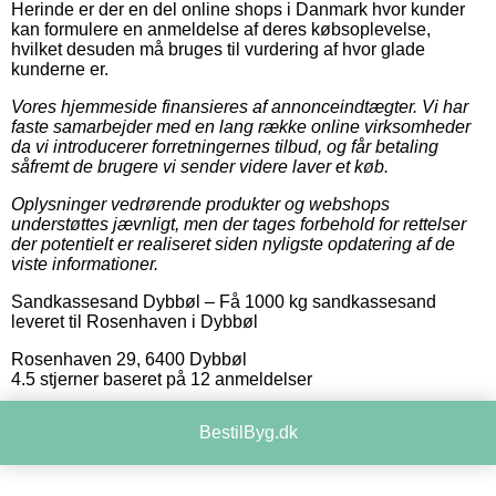
Herinde er der en del online shops i Danmark hvor kunder
kan formulere en anmeldelse af deres købsoplevelse,
hvilket desuden må bruges til vurdering af hvor glade
kunderne er.
Vores hjemmeside finansieres af annonceindtægter. Vi har
faste samarbejder med en lang række online virksomheder
da vi introducerer forretningernes tilbud, og får betaling
såfremt de brugere vi sender videre laver et køb.
Oplysninger vedrørende produkter og webshops
understøttes jævnligt, men der tages forbehold for rettelser
der potentielt er realiseret siden nyligste opdatering af de
viste informationer.
Sandkassesand Dybbøl
–
Få 1000 kg sandkassesand
leveret til Rosenhaven i Dybbøl
Rosenhaven 29
,
6400
Dybbøl
4.5
stjerner baseret på
12
anmeldelser
BestilByg.dk