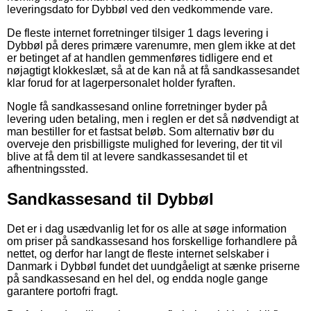
leveringsdato for Dybbøl ved den vedkommende vare.
De fleste internet forretninger tilsiger 1 dags levering i
Dybbøl på deres primære varenumre, men glem ikke at det
er betinget af at handlen gemmenføres tidligere end et
nøjagtigt klokkeslæt, så at de kan nå at få sandkassesandet
klar forud for at lagerpersonalet holder fyraften.
Nogle få sandkassesand online forretninger byder på
levering uden betaling, men i reglen er det så nødvendigt at
man bestiller for et fastsat beløb. Som alternativ bør du
overveje den prisbilligste mulighed for levering, der tit vil
blive at få dem til at levere sandkassesandet til et
afhentningssted.
Sandkassesand til Dybbøl
Det er i dag usædvanlig let for os alle at søge information
om priser på sandkassesand hos forskellige forhandlere på
nettet, og derfor har langt de fleste internet selskaber i
Danmark i Dybbøl fundet det uundgåeligt at sænke priserne
på sandkassesand en hel del, og endda nogle gange
garantere portofri fragt.