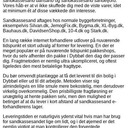
sandkassesand dansand
og
sandkassesand sandefjord
.
Vores håb er at vi ikke skuffede dig med de viste varer, idet
at minimum ét af disse vækkede din interesse.
Sandkassesand aftages hos normale byggeforretninger,
eksempelvis Silvan.dk, JemogFix.dk, Bygma.dk, XL-Byg.dk,
Bauhaus.dk, DavidsenShop.dk, 10-4.dk og Stark.dk.
En lang række internet forhandlere udlover på nuværende
tidspunkt et stort udvalg af former for levering. En der er
meget populær er på nuværende tidspunkt pakkeshops,
hvor du selv afhenter din pakke i Dybbøl den dag der passer
dig. Fragtmetoden er nemlig ultra ukompliceret, og oftest
ligeledes den mest betalelige fragttype.
Du bør omvendt planlægge at få det leveret til din bolig i
Dybbøl eller ud til dit arbejde. Metoden viser sig
almindeligvis en lille smule mere bekostelig, men derudover
virkelig overkommelig. Den prisbilligste fragtløsning er
unægtelig at hente pakken selv, men den mulighed er
betinget af at du lever i kort afstand af sandkassesand e-
forhandlerens lager.
Leveringstiden er naturligvis yderst vital hvis man har brug
for sandkassesandet lige om lidt, og i det øjemed er det
nemlig vigtigt at man kontrollerer den forventede