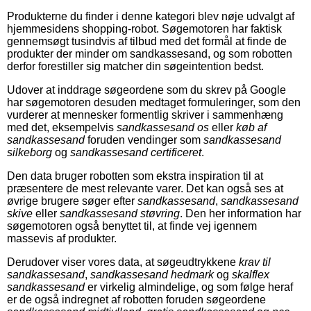
Produkterne du finder i denne kategori blev nøje udvalgt af
hjemmesidens shopping-robot. Søgemotoren har faktisk
gennemsøgt tusindvis af tilbud med det formål at finde de
produkter der minder om sandkassesand, og som robotten
derfor forestiller sig matcher din søgeintention bedst.
Udover at inddrage søgeordene som du skrev på Google
har søgemotoren desuden medtaget formuleringer, som den
vurderer at mennesker formentlig skriver i sammenhæng
med det, eksempelvis
sandkassesand os
eller
køb af
sandkassesand
foruden vendinger som
sandkassesand
silkeborg
og
sandkassesand certificeret
.
Den data bruger robotten som ekstra inspiration til at
præsentere de mest relevante varer. Det kan også ses at
øvrige brugere søger efter
sandkassesand
,
sandkassesand
skive
eller
sandkassesand støvring
. Den her information har
søgemotoren også benyttet til, at finde vej igennem
massevis af produkter.
Derudover viser vores data, at søgeudtrykkene
krav til
sandkassesand
,
sandkassesand hedmark
og
skalflex
sandkassesand
er virkelig almindelige, og som følge heraf
er de også indregnet af robotten foruden søgeordene