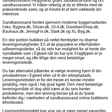
sandkassesand midtjylland
,
gratis sandkassesand
og
ncc
sandkassesand
. Vi håber virkelig at du er tilfreds med de
præsenterede varer, og at mindst ét af dem vækkede din
interesse.
Sandkassesand hentes igennem moderne byggemarkeder,
f.eks. Bygma.dk, Silvan.dk, 10-4.dk, DavidsenShop.dk,
Bauhaus.dk, JemogFix.dk, Stark.dk og XL-Byg.dk.
En stor portion butikker på nettet frembyder nu diverse
leveringsmuligheder. En af de populære er efterhånden
udleveringssteder, så du selv har mulighed for at hente din
nyindkøbte vare i Egtved når du har lyst. Fragttypen er jo
meget smart, og ofte tillige den mest betalelige
leveringsmetode.
Du bør alternativt påtænke at vælge levering hjem til din
privatadresse i Egtved eller ud til din arbejdsplads.
Leveringsmetoden er for det meste en kende mindre
prisbillig, men også i høj grad ligetil. Den mest betalelige
leveringsmåde vil dog altid være at du selv henter
produkterne, men den løsning beroer på at du fysisk
befinder dig i nærheden af sandkassesand online butikkens
tilholdssted.
Leveringstidspunktet kan vise sig at være meget væsentlig