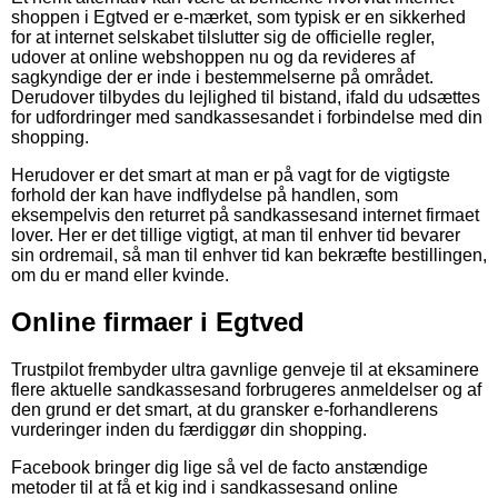
shoppen i Egtved er e-mærket, som typisk er en sikkerhed
for at internet selskabet tilslutter sig de officielle regler,
udover at online webshoppen nu og da revideres af
sagkyndige der er inde i bestemmelserne på området.
Derudover tilbydes du lejlighed til bistand, ifald du udsættes
for udfordringer med sandkassesandet i forbindelse med din
shopping.
Herudover er det smart at man er på vagt for de vigtigste
forhold der kan have indflydelse på handlen, som
eksempelvis den returret på sandkassesand internet firmaet
lover. Her er det tillige vigtigt, at man til enhver tid bevarer
sin ordremail, så man til enhver tid kan bekræfte bestillingen,
om du er mand eller kvinde.
Online firmaer i Egtved
Trustpilot frembyder ultra gavnlige genveje til at eksaminere
flere aktuelle sandkassesand forbrugeres anmeldelser og af
den grund er det smart, at du gransker e-forhandlerens
vurderinger inden du færdiggør din shopping.
Facebook bringer dig lige så vel de facto anstændige
metoder til at få et kig ind i sandkassesand online