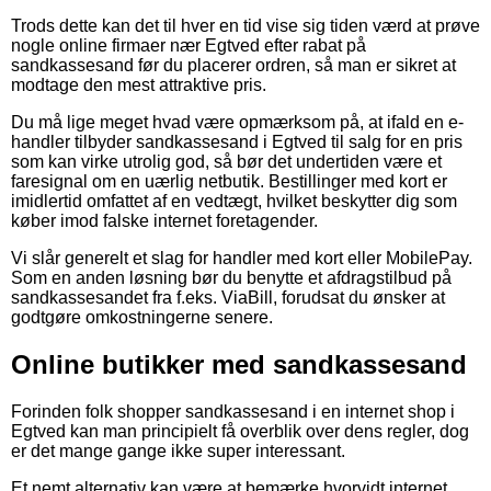
Trods dette kan det til hver en tid vise sig tiden værd at prøve
nogle online firmaer nær Egtved efter rabat på
sandkassesand før du placerer ordren, så man er sikret at
modtage den mest attraktive pris.
Du må lige meget hvad være opmærksom på, at ifald en e-
handler tilbyder sandkassesand i Egtved til salg for en pris
som kan virke utrolig god, så bør det undertiden være et
faresignal om en uærlig netbutik. Bestillinger med kort er
imidlertid omfattet af en vedtægt, hvilket beskytter dig som
køber imod falske internet foretagender.
Vi slår generelt et slag for handler med kort eller MobilePay.
Som en anden løsning bør du benytte et afdragstilbud på
sandkassesandet fra f.eks. ViaBill, forudsat du ønsker at
godtgøre omkostningerne senere.
Online butikker med sandkassesand
Forinden folk shopper sandkassesand i en internet shop i
Egtved kan man principielt få overblik over dens regler, dog
er det mange gange ikke super interessant.
Et nemt alternativ kan være at bemærke hvorvidt internet