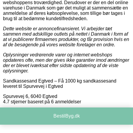
webshoppens troværdighed. Derudover er der en del online
varehuse i Danmark som gør det muligt at sammensætte en
anmeldelse af deres købsoplevelse, som tillige bør tages i
brug til at bedømme kundetilfredsheden.
Dette website er annoncefinansieret. Vi arbejder tæt
sammen med adskillige outlets på nettet i Danmark i form af
at vi publicerer firmaernes produkter, og får provision hvis en
af de besøgende på vores website foretager en ordre.
Oplysninger vedrørende varer og internet webshops
opdateres ofte, men der gives ikke garantier imod ændringer
der er blevet iværksat efter sidste opdatering af de viste
oplysninger.
Sandkassesand Egtved
–
Få 1000 kg sandkassesand
leveret til Spurvevej i Egtved
Spurvevej 6
,
6040
Egtved
4.7
stjerner baseret på
6
anmeldelser
BestilByg.dk