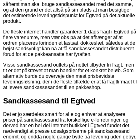
såfremt man skal bruge sandkassesandet med det samme,
og af den grund er det altså på sin plads at man besigtiger
det estimerede leveringstidspunkt for Egtved på det aktuelle
produkt.
De fleste internet handler garanterer 1 dags fragt i Egtved på
flere varenumre, men vær obs på at det afhænger af at
ordren placeres forinden et fastsat klokkeslæt, således at de
højst sandsynligt kan nå at få sandkassesandet distribueret
forud for at de pakkeansatte har fyraften.
Visse sandkassesand outlets på nettet tilbyder fri fragt, men
tit er det påkrævet at man handler for et konkret beløb. Som
alternativ burde du overveje den mest prisbevidste
leveringsløsning, der i de fleste tilfælde er at få fragtfirmaet til
at levere sandkassesandet til en pakkeshop.
Sandkassesand til Egtved
Det er jo særdeles smart for alle og enhver at analysere
priser på sandkassesand fra forskellige e-forretninger, og
derved har en hel del internet butikker i Egtved fundet det
nødvendigt at presse udsalgspriserne på sandkassesand
enormt, og endda nogle gange byde på levering uden gebyr.