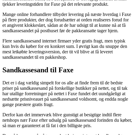
tjekker leveringstiden for Faxe på det relevante produkt.
Mange online forhandlere tilbyder levering på næste hverdag i Faxe
på flere produkter, der dog forudsætter at orden realiseres forud for
et angivent klokkeslæt, sådan at de har udsigt til at kunne nå at få
sandkassesandet på posthuset før de pakkeansatte tager hjem.
Flere sandkassesand internet firmaer yder gratis fragt, men typisk
kun hvis du køber for en konkret sum. I øvrigt kan du snuppe den
mest letkøbte leveringsversion, der tit vil blive at få leveret
sandkassesandet til en pakkeshop.
Sandkassesand til Faxe
Det er i dag vældig simpelt for os alle at finde frem til de bedste
priser på sandkassesand på forskellige butikker på nettet, og til tak
har utallige forretninger på nettet i Faxe fundet det uundgåeligt at
nedsætte prisniveauet på sandkassesand voldsomt, og endda nogle
gange præstere gratis fragt.
Derfor kan det immervæk blive gunstigt at besigtige indtil flere
netshops nær Faxe efter udsalg på sandkassesand forinden du køber,
så man er garanteret at få fat i den billigste pris.