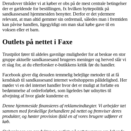
Derudover tilråder vi at køber er obs på de mest centrale betingelser
der er gældende for bestillingen, fx hvilken byttepolitik på
sandkassesand hjemmesiden benytter. Derfor er det ydermere
relevant, at man altid gemmer sin ordremail, således man i fremtiden
kan påvise handlen, ligegyldigt om man skal købe gave til en
voksen eller et barn.
Outlets på nettet i Faxe
Trustpilot fører til aldeles gavnlige muligheder for at beskue en stor
gruppe aktuelle sandkassesand brugeres meninger og herved slår vi
et slag for, at du efterforsker e-butikkens kritik før du handler.
Facebook giver dig desuden temmelig belejlige metoder til at få
kendskab til sandkassesand internet webshoppens pålidelighed. Her
møder vi en del internet handler hvor det er muligt at forfatte en
bedømmelse af ordreforløbet, som ligeledes bør udnyttes til
afvejning af hvor glade kunderne er.
Denne hjemmeside finansieres af reklameindtægter. Vi arbejder tæt
sammen med forskellige forhandlere på nettet og fremviser deres
produkter, og høster provision ifald en af vores brugere udfører et
køb.