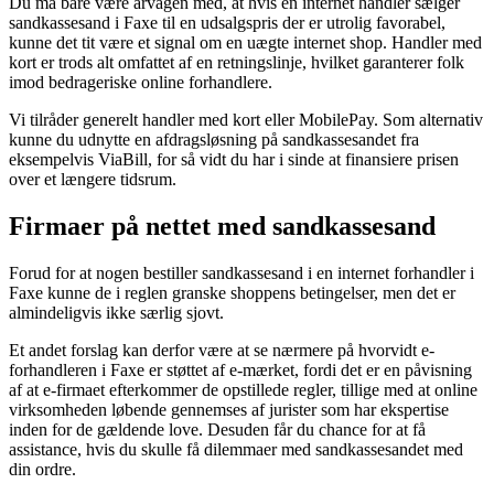
Du må bare være årvågen med, at hvis en internet handler sælger
sandkassesand i Faxe til en udsalgspris der er utrolig favorabel,
kunne det tit være et signal om en uægte internet shop. Handler med
kort er trods alt omfattet af en retningslinje, hvilket garanterer folk
imod bedrageriske online forhandlere.
Vi tilråder generelt handler med kort eller MobilePay. Som alternativ
kunne du udnytte en afdragsløsning på sandkassesandet fra
eksempelvis ViaBill, for så vidt du har i sinde at finansiere prisen
over et længere tidsrum.
Firmaer på nettet med sandkassesand
Forud for at nogen bestiller sandkassesand i en internet forhandler i
Faxe kunne de i reglen granske shoppens betingelser, men det er
almindeligvis ikke særlig sjovt.
Et andet forslag kan derfor være at se nærmere på hvorvidt e-
forhandleren i Faxe er støttet af e-mærket, fordi det er en påvisning
af at e-firmaet efterkommer de opstillede regler, tillige med at online
virksomheden løbende gennemses af jurister som har ekspertise
inden for de gældende love. Desuden får du chance for at få
assistance, hvis du skulle få dilemmaer med sandkassesandet med
din ordre.