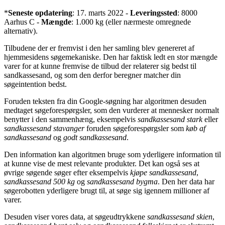
*
Seneste opdatering
: 17. marts 2022 -
Leveringssted
: 8000
Aarhus C -
Mængde
: 1.000 kg (eller nærmeste omregnede
alternativ).
Tilbudene der er fremvist i den her samling blev genereret af
hjemmesidens søgemekaniske. Den har faktisk ledt en stor mængde
varer for at kunne fremvise de tilbud der relaterer sig bedst til
sandkassesand, og som den derfor beregner matcher din
søgeintention bedst.
Foruden teksten fra din Google-søgning har algoritmen desuden
medtaget søgeforespørgsler, som den vurderer at mennesker normalt
benytter i den sammenhæng, eksempelvis
sandkassesand stark
eller
sandkassesand stavanger
foruden søgeforespørgsler som
køb af
sandkassesand
og
godt sandkassesand
.
Den information kan algoritmen bruge som yderligere information til
at kunne vise de mest relevante produkter. Det kan også ses at
øvrige søgende søger efter eksempelvis
kjøpe sandkassesand
,
sandkassesand 500 kg
og
sandkassesand bygma
. Den her data har
søgerobotten yderligere brugt til, at søge sig igennem millioner af
varer.
Desuden viser vores data, at søgeudtrykkene
sandkassesand skien
,