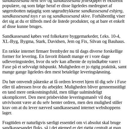
sandkassesand hent selv
og
sandkassesand felleskjøpet
er ekstremt
populære, og som følge heraf er disse ligeledes medregnet af
søgerobotten nøjagtig som søgeudtrykkene
sandkassesand esbjerg
,
sandkassesand toys r us
og
sandkassesand skive
. Forhåbentlig viser
det sig at du er tilfreds med de listede produkter, og at bare et enkelt
af disse kunne bruges.
Sandkassesand købes ved folkekære byggemarkeder, f.eks. 10-4,
XL-Byg, Bygma, Stark, Davidsen, Jem og Fix, Silvan og Bauhaus.
En række internet firmaer frembyder nu til dags diverse forskellige
former for levering. En favorit iblandt mange er i vore dage
udleveringssteder, hvor du selv kan afhente de nyindkøbte varer i
Faxe på et selvvalgt tidspunkt. Muligheden er jo rigtig praktisk, samt
mange gange ligeledes den mest betalelige leveringsløsning.
Du bør omvendt påtænke at få ordren leveret hjem til dig selv i Faxe
eller til adressen hvor du arbejder. Muligheden bliver gennemsnitligt
en tand mere omkostningsfuld, men tillige ualmindeligt
ukompliceret. Den mest prisbevidste leveringsmanér vil dog
utvivlsomt være at du selv henter ordren, men den mulighed stiller
krav om at du lever nærved sandkassesand internet webshoppens
lager.
Fragttiden er naturligvis særligt essentiel om vi absolut skal bruge
sandkassesandet fluks, så i det øjemed er det rigtig centralt at man