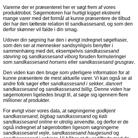
Varerne der er præsenteret her er søgt frem af vores
produktrobot. Søgemotoren har hurtigt kigget ekstremt
mange varer med det formål at kunne præsentere de tilbud
der har den tætteste relation til sandkassesand, og som den
derfor skønner vil falde i din smag.
Udover din søgning har den i øvrigt indregnet søgefraser,
som den ser at mennesker sandsynligvis benytter i
sammenhæng med det, eksempelvis
sandkassesand
støvring
og
sandkassesand viborg
foruden formuleringer
som
sandkassesand horsens
eller
sandkassesand grusgrav
.
Den viden kan den bruge som yderligere information for at
kunne præsentere de mest aktuelle varer. Vi kan også se at
andre folk søger efter
sandkassesand i sekker
,
dancert
sandkassesand
og
sandkassesand billig
. Denne viden har
søgemotoren ligeledes brugt til, at søge sig igennem flere
millioner af produkter.
For øvrigt viser vores data, at søgningerne
godkjent
sandkassesand
,
bigbag sandkassesand
og
køb
sandkassesand online
er utrolig anvendte, og derfor er de
også indregnet af søgerobotten ligesom søgningerne
sandkassesand vejle
,
sandkassesand haugesund
og