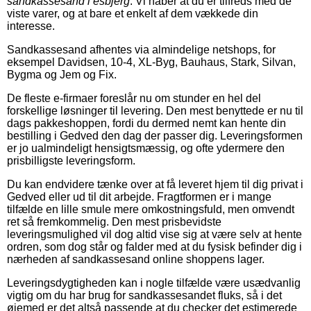
sandkassesand i esbjerg
. Vi håber at du er tilfreds med de
viste varer, og at bare et enkelt af dem vækkede din
interesse.
Sandkassesand afhentes via almindelige netshops, for
eksempel Davidsen, 10-4, XL-Byg, Bauhaus, Stark, Silvan,
Bygma og Jem og Fix.
De fleste e-firmaer foreslår nu om stunder en hel del
forskellige løsninger til levering. Den mest benyttede er nu til
dags pakkeshoppen, fordi du dermed nemt kan hente din
bestilling i Gedved den dag der passer dig. Leveringsformen
er jo ualmindeligt hensigtsmæssig, og ofte ydermere den
prisbilligste leveringsform.
Du kan endvidere tænke over at få leveret hjem til dig privat i
Gedved eller ud til dit arbejde. Fragtformen er i mange
tilfælde en lille smule mere omkostningsfuld, men omvendt
ret så fremkommelig. Den mest prisbevidste
leveringsmulighed vil dog altid vise sig at være selv at hente
ordren, som dog står og falder med at du fysisk befinder dig i
nærheden af sandkassesand online shoppens lager.
Leveringsdygtigheden kan i nogle tilfælde være usædvanlig
vigtig om du har brug for sandkassesandet fluks, så i det
øjemed er det altså passende at du checker det estimerede