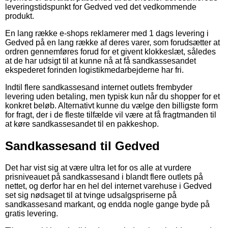
leveringstidspunkt for Gedved ved det vedkommende
produkt.
En lang række e-shops reklamerer med 1 dags levering i
Gedved på en lang række af deres varer, som forudsætter at
ordren gennemføres forud for et givent klokkeslæt, således
at de har udsigt til at kunne nå at få sandkassesandet
ekspederet forinden logistikmedarbejderne har fri.
Indtil flere sandkassesand internet outlets frembyder
levering uden betaling, men typisk kun når du shopper for et
konkret beløb. Alternativt kunne du vælge den billigste form
for fragt, der i de fleste tilfælde vil være at få fragtmanden til
at køre sandkassesandet til en pakkeshop.
Sandkassesand til Gedved
Det har vist sig at være ultra let for os alle at vurdere
prisniveauet på sandkassesand i blandt flere outlets på
nettet, og derfor har en hel del internet varehuse i Gedved
set sig nødsaget til at tvinge udsalgspriserne på
sandkassesand markant, og endda nogle gange byde på
gratis levering.