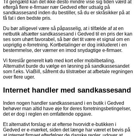
Til gengæld kan det ikke desto mindre vise sig tiden værd at
eftergå flere e-firmaer nær Gedved efter udsalg på
sandkassesand inden du bestiller, så du er skråsikker på at
få fat i den bedste pris.
Du bør alligevel være så påpasselig, at i tilfælde af at en
netbutik afsætter sandkassesand i Gedved til en pris der kan
ses som uhørt favorabel, så bør det tit være et signal om en
uoprigtig e-forretning. Kortbetalinger er dog inkluderet i en
bestemmelse, der værner en imod snydagtige e-firmaer.
Vi foreslår generelt køb med kort eller mobilbetaling.
Alternativt burde du vælge en løsning på sandkassesandet
som f.eks. ViaBill, såfremt du tilstræber at afbetale regningen
over flere uger.
Internet handler med sandkassesand
Inden nogen handler sandkassesand i en butik i Gedved
behøver man altid have øje for deres forretningsbetingelser,
det er dog i reglen en omfattende opgave.
Et alternativt forslag er at efterse hvorvidt e-butikken i
Gedved er e-mærket, siden det længe har været et bevis på
at internet firmaet efterfølger de danske regler, udover at