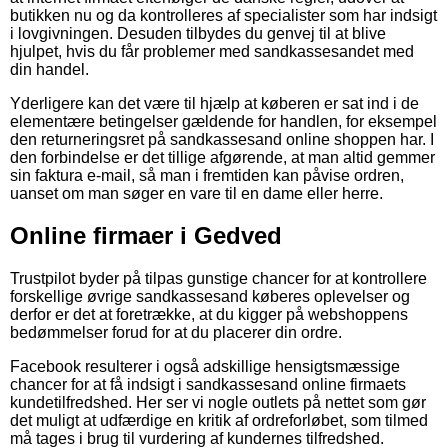
butikken nu og da kontrolleres af specialister som har indsigt
i lovgivningen. Desuden tilbydes du genvej til at blive
hjulpet, hvis du får problemer med sandkassesandet med
din handel.
Yderligere kan det være til hjælp at køberen er sat ind i de
elementære betingelser gældende for handlen, for eksempel
den returneringsret på sandkassesand online shoppen har. I
den forbindelse er det tillige afgørende, at man altid gemmer
sin faktura e-mail, så man i fremtiden kan påvise ordren,
uanset om man søger en vare til en dame eller herre.
Online firmaer i Gedved
Trustpilot byder på tilpas gunstige chancer for at kontrollere
forskellige øvrige sandkassesand køberes oplevelser og
derfor er det at foretrække, at du kigger på webshoppens
bedømmelser forud for at du placerer din ordre.
Facebook resulterer i også adskillige hensigtsmæssige
chancer for at få indsigt i sandkassesand online firmaets
kundetilfredshed. Her ser vi nogle outlets på nettet som gør
det muligt at udfærdige en kritik af ordreforløbet, som tilmed
må tages i brug til vurdering af kundernes tilfredshed.