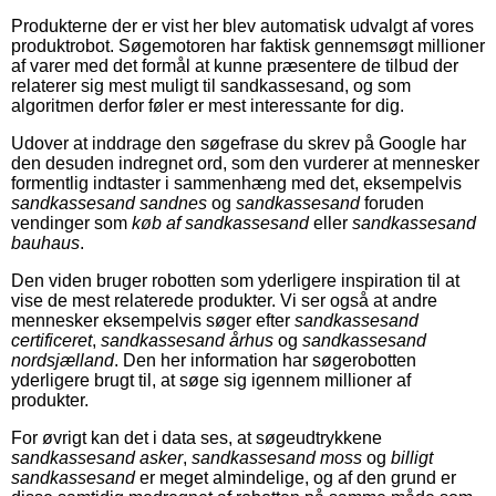
Produkterne der er vist her blev automatisk udvalgt af vores
produktrobot. Søgemotoren har faktisk gennemsøgt millioner
af varer med det formål at kunne præsentere de tilbud der
relaterer sig mest muligt til sandkassesand, og som
algoritmen derfor føler er mest interessante for dig.
Udover at inddrage den søgefrase du skrev på Google har
den desuden indregnet ord, som den vurderer at mennesker
formentlig indtaster i sammenhæng med det, eksempelvis
sandkassesand sandnes
og
sandkassesand
foruden
vendinger som
køb af sandkassesand
eller
sandkassesand
bauhaus
.
Den viden bruger robotten som yderligere inspiration til at
vise de mest relaterede produkter. Vi ser også at andre
mennesker eksempelvis søger efter
sandkassesand
certificeret
,
sandkassesand århus
og
sandkassesand
nordsjælland
. Den her information har søgerobotten
yderligere brugt til, at søge sig igennem millioner af
produkter.
For øvrigt kan det i data ses, at søgeudtrykkene
sandkassesand asker
,
sandkassesand moss
og
billigt
sandkassesand
er meget almindelige, og af den grund er