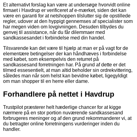
Et alternativt forslag kan være at undersøge hvorvidt online
firmaet i Havdrup er verificeret af e-mærket, siden det kan
være en garanti for at netshoppen tilslutter sig de opstillede
regler, udover at den hyppigt gennemses af specialister som
har megen viden om lovgivningen. Desuden tilbydes du
genvej til assistance, når du får dilemmaer med
sandkassesandet i forbindelse med din handel.
Tilsvarende kan det være til hjælp at man er på vagt for de
elementære betingelser der kan håndhæves i forbindelse
med købet, som eksempelvis den returret på
sandkassesand forretningen har. På grund af dette er det
tilmed essesentielt, at man altid beholder sin ordrekvittering,
således man når som helst kan bevidne købet, ligegyldigt
om man shopper til en herre eller dame.
Forhandlere på nettet i Havdrup
Trustpilot præsterer helt hæderlige chancer for at kigge
nærmere på en stor portion nuværende sandkassesand
forbrugeres meninger og af den grund rekommanderer vi, at
du betragter online forretningens vurderinger inden du
handler.