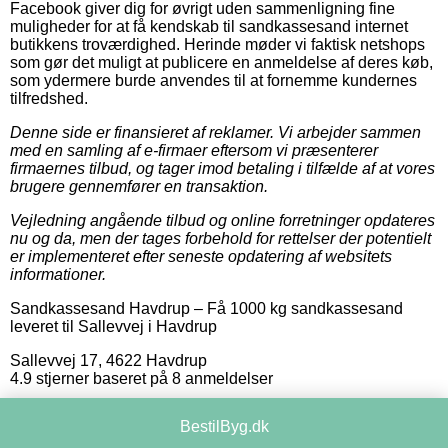
Facebook giver dig for øvrigt uden sammenligning fine
muligheder for at få kendskab til sandkassesand internet
butikkens troværdighed. Herinde møder vi faktisk netshops
som gør det muligt at publicere en anmeldelse af deres køb,
som ydermere burde anvendes til at fornemme kundernes
tilfredshed.
Denne side er finansieret af reklamer. Vi arbejder sammen
med en samling af e-firmaer eftersom vi præsenterer
firmaernes tilbud, og tager imod betaling i tilfælde af at vores
brugere gennemfører en transaktion.
Vejledning angående tilbud og online forretninger opdateres
nu og da, men der tages forbehold for rettelser der potentielt
er implementeret efter seneste opdatering af websitets
informationer.
Sandkassesand Havdrup
–
Få 1000 kg sandkassesand
leveret til Sallevvej i Havdrup
Sallevvej 17
,
4622
Havdrup
4.9
stjerner baseret på
8
anmeldelser
BestilByg.dk