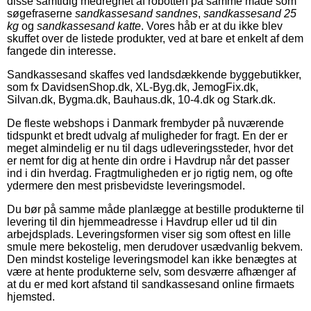
disse samtidig medregnet af robotten på samme måde som
søgefraserne
sandkassesand sandnes
,
sandkassesand 25
kg
og
sandkassesand katte
. Vores håb er at du ikke blev
skuffet over de listede produkter, ved at bare et enkelt af dem
fangede din interesse.
Sandkassesand skaffes ved landsdækkende byggebutikker,
som fx DavidsenShop.dk, XL-Byg.dk, JemogFix.dk,
Silvan.dk, Bygma.dk, Bauhaus.dk, 10-4.dk og Stark.dk.
De fleste webshops i Danmark frembyder på nuværende
tidspunkt et bredt udvalg af muligheder for fragt. En der er
meget almindelig er nu til dags udleveringssteder, hvor det
er nemt for dig at hente din ordre i Havdrup når det passer
ind i din hverdag. Fragtmuligheden er jo rigtig nem, og ofte
ydermere den mest prisbevidste leveringsmodel.
Du bør på samme måde planlægge at bestille produkterne til
levering til din hjemmeadresse i Havdrup eller ud til din
arbejdsplads. Leveringsformen viser sig som oftest en lille
smule mere bekostelig, men derudover usædvanlig bekvem.
Den mindst kostelige leveringsmodel kan ikke benægtes at
være at hente produkterne selv, som desværre afhænger af
at du er med kort afstand til sandkassesand online firmaets
hjemsted.