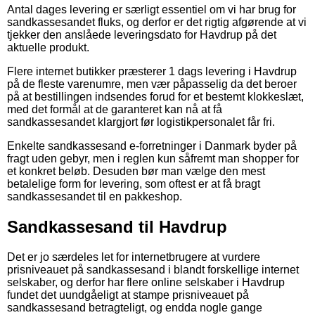
Antal dages levering er særligt essentiel om vi har brug for
sandkassesandet fluks, og derfor er det rigtig afgørende at vi
tjekker den anslåede leveringsdato for Havdrup på det
aktuelle produkt.
Flere internet butikker præsterer 1 dags levering i Havdrup
på de fleste varenumre, men vær påpasselig da det beroer
på at bestillingen indsendes forud for et bestemt klokkeslæt,
med det formål at de garanteret kan nå at få
sandkassesandet klargjort før logistikpersonalet får fri.
Enkelte sandkassesand e-forretninger i Danmark byder på
fragt uden gebyr, men i reglen kun såfremt man shopper for
et konkret beløb. Desuden bør man vælge den mest
betalelige form for levering, som oftest er at få bragt
sandkassesandet til en pakkeshop.
Sandkassesand til Havdrup
Det er jo særdeles let for internetbrugere at vurdere
prisniveauet på sandkassesand i blandt forskellige internet
selskaber, og derfor har flere online selskaber i Havdrup
fundet det uundgåeligt at stampe prisniveauet på
sandkassesand betragteligt, og endda nogle gange