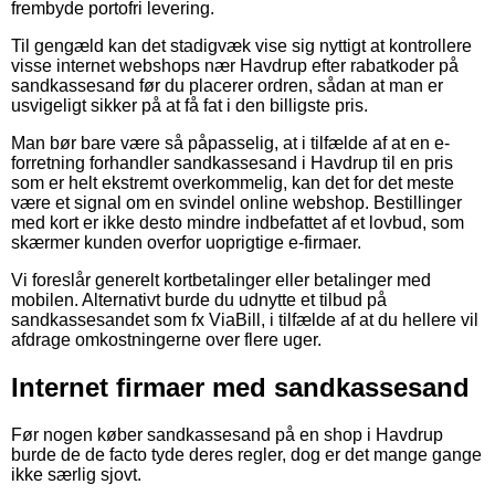
frembyde portofri levering.
Til gengæld kan det stadigvæk vise sig nyttigt at kontrollere
visse internet webshops nær Havdrup efter rabatkoder på
sandkassesand før du placerer ordren, sådan at man er
usvigeligt sikker på at få fat i den billigste pris.
Man bør bare være så påpasselig, at i tilfælde af at en e-
forretning forhandler sandkassesand i Havdrup til en pris
som er helt ekstremt overkommelig, kan det for det meste
være et signal om en svindel online webshop. Bestillinger
med kort er ikke desto mindre indbefattet af et lovbud, som
skærmer kunden overfor uoprigtige e-firmaer.
Vi foreslår generelt kortbetalinger eller betalinger med
mobilen. Alternativt burde du udnytte et tilbud på
sandkassesandet som fx ViaBill, i tilfælde af at du hellere vil
afdrage omkostningerne over flere uger.
Internet firmaer med sandkassesand
Før nogen køber sandkassesand på en shop i Havdrup
burde de de facto tyde deres regler, dog er det mange gange
ikke særlig sjovt.