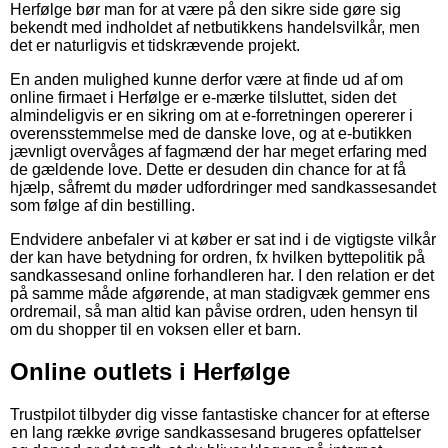
Herfølge bør man for at være på den sikre side gøre sig
bekendt med indholdet af netbutikkens handelsvilkår, men
det er naturligvis et tidskrævende projekt.
En anden mulighed kunne derfor være at finde ud af om
online firmaet i Herfølge er e-mærke tilsluttet, siden det
almindeligvis er en sikring om at e-forretningen opererer i
overensstemmelse med de danske love, og at e-butikken
jævnligt overvåges af fagmænd der har meget erfaring med
de gældende love. Dette er desuden din chance for at få
hjælp, såfremt du møder udfordringer med sandkassesandet
som følge af din bestilling.
Endvidere anbefaler vi at køber er sat ind i de vigtigste vilkår
der kan have betydning for ordren, fx hvilken byttepolitik på
sandkassesand online forhandleren har. I den relation er det
på samme måde afgørende, at man stadigvæk gemmer ens
ordremail, så man altid kan påvise ordren, uden hensyn til
om du shopper til en voksen eller et barn.
Online outlets i Herfølge
Trustpilot tilbyder dig visse fantastiske chancer for at efterse
en lang række øvrige sandkassesand brugeres opfattelser