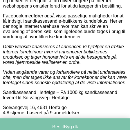
og derved er det godt, at du bliver klogere på internet
webshoppens omtaler forud for at du lægger din bestilling.
Facebook medfører også visse passelige muligheder for at
få indsigt i sandkassesand e-butikkens kundefokus. Her er
der nogle internet varehuse hvor man kan skrive en
evaluering af deres køb, som ligeledes burde tages i brug til
vurdering af hvor tilfredse kunderne er.
Dette website finansieres af annoncer. Vi hjælper en række
internet forretninger hvor vi annoncerer butikkernes
produkter, og tager honorar hvis en af de besøgende på
vores hjemmeside realiserer en ordre.
Viden angående varer og forhandlere på nettet understøttes
ofte, men der tages ikke ansvar for korrektioner der kan være
foretaget siden seneste opdatering af de viste informationer.
Sandkassesand Herfølge
–
Få 1000 kg sandkassesand
leveret til Solvangsvej i Herfølge
Solvangsvej 16
,
4681
Herfølge
4.8
stjerner baseret på
9
anmeldelser
BestilByg.dk