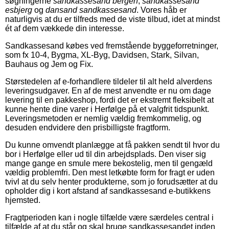
søgningerne
sandkassesand bergen
,
sandkassesand
esbjerg
og
dansand sandkassesand
. Vores håb er
naturligvis at du er tilfreds med de viste tilbud, idet at mindst
ét af dem vækkede din interesse.
Sandkassesand købes ved fremstående byggeforretninger,
som fx 10-4, Bygma, XL-Byg, Davidsen, Stark, Silvan,
Bauhaus og Jem og Fix.
Størstedelen af e-forhandlere tildeler til alt held alverdens
leveringsudgaver. En af de mest anvendte er nu om dage
levering til en pakkeshop, fordi det er ekstremt fleksibelt at
kunne hente dine varer i Herfølge på et valgfrit tidspunkt.
Leveringsmetoden er nemlig vældig fremkommelig, og
desuden endvidere den prisbilligste fragtform.
Du kunne omvendt planlægge at få pakken sendt til hvor du
bor i Herfølge eller ud til din arbejdsplads. Den viser sig
mange gange en smule mere bekostelig, men til gengæld
vældig problemfri. Den mest letkøbte form for fragt er uden
tvivl at du selv henter produkterne, som jo forudsætter at du
opholder dig i kort afstand af sandkassesand e-butikkens
hjemsted.
Fragtperioden kan i nogle tilfælde være særdeles central i
tilfælde af at du står og skal bruge sandkassesandet inden