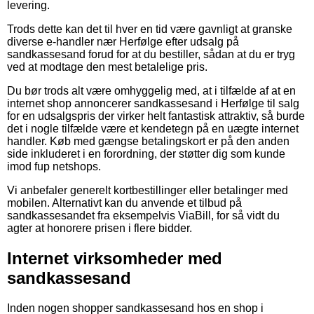
levering.
Trods dette kan det til hver en tid være gavnligt at granske
diverse e-handler nær Herfølge efter udsalg på
sandkassesand forud for at du bestiller, sådan at du er tryg
ved at modtage den mest betalelige pris.
Du bør trods alt være omhyggelig med, at i tilfælde af at en
internet shop annoncerer sandkassesand i Herfølge til salg
for en udsalgspris der virker helt fantastisk attraktiv, så burde
det i nogle tilfælde være et kendetegn på en uægte internet
handler. Køb med gængse betalingskort er på den anden
side inkluderet i en forordning, der støtter dig som kunde
imod fup netshops.
Vi anbefaler generelt kortbestillinger eller betalinger med
mobilen. Alternativt kan du anvende et tilbud på
sandkassesandet fra eksempelvis ViaBill, for så vidt du
agter at honorere prisen i flere bidder.
Internet virksomheder med
sandkassesand
Inden nogen shopper sandkassesand hos en shop i