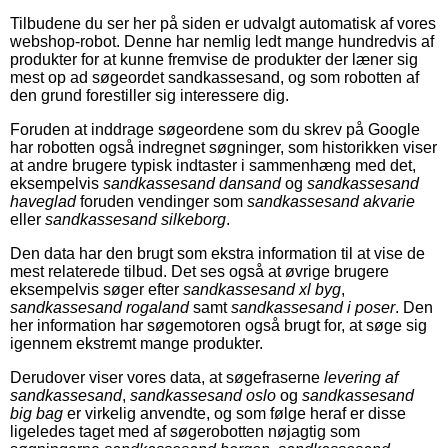
Tilbudene du ser her på siden er udvalgt automatisk af vores
webshop-robot. Denne har nemlig ledt mange hundredvis af
produkter for at kunne fremvise de produkter der læner sig
mest op ad søgeordet sandkassesand, og som robotten af
den grund forestiller sig interessere dig.
Foruden at inddrage søgeordene som du skrev på Google
har robotten også indregnet søgninger, som historikken viser
at andre brugere typisk indtaster i sammenhæng med det,
eksempelvis
sandkassesand dansand
og
sandkassesand
haveglad
foruden vendinger som
sandkassesand akvarie
eller
sandkassesand silkeborg
.
Den data har den brugt som ekstra information til at vise de
mest relaterede tilbud. Det ses også at øvrige brugere
eksempelvis søger efter
sandkassesand xl byg
,
sandkassesand rogaland
samt
sandkassesand i poser
. Den
her information har søgemotoren også brugt for, at søge sig
igennem ekstremt mange produkter.
Derudover viser vores data, at søgefraserne
levering af
sandkassesand
,
sandkassesand oslo
og
sandkassesand
big bag
er virkelig anvendte, og som følge heraf er disse
ligeledes taget med af søgerobotten nøjagtig som