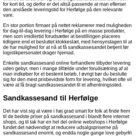
for kort tid, og derfor er det altså passende at man efterser
den anslåede leveringstid for Herfølge på den relevante
vare.
En stor portion firmaer på nettet reklamerer med muligheden
for dag-til-dag levering i Herfølge på en masse produkter,
men som imidlertid forudsætter at bestillingen placeres
tidligere end et besluttet klokkeslæt, med hensynstagen til at
de har mulighed for at nå at få sandkassesandet betjent før
logistikpersonalet drager hjemad.
Enkelte sandkassesand online forhandlere tilbyder levering
uden gebyr, men i mange tilfælde under forudsætning af at
man indkøber for et bestemt beløb. I øvrigt bør du beslutte
sig for den mest prisbevidste form for levering, hvilket ofte vil
være at få bragt sandkassesandet til et afhentningssted.
Sandkassesand til Herfølge
Det har vist sig at være i høj grad smart for folk at finde frem
til de bedste priser på sandkassesand i blandt flere internet
shops, og til tak har en hel del online webshops i Herfølge
fundet det nødvendigt at reducere udsalgspriserne på
sandkassesand enormt, og endda nogle gange love gebyrfri