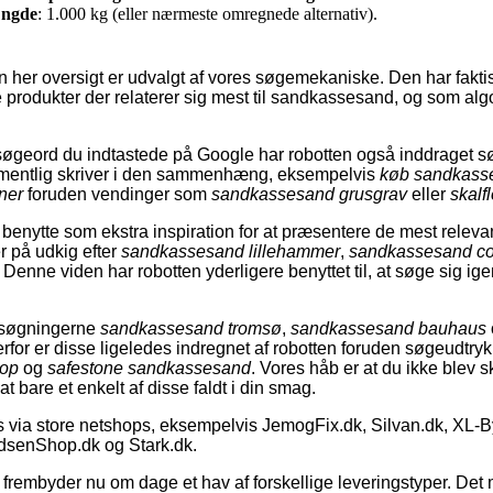
ngde
: 1.000 kg (eller nærmeste omregnede alternativ).
n her oversigt er udvalgt af vores søgemekaniske. Den har fakt
 de produkter der relaterer sig mest til sandkassesand, og som al
søgeord du indtastede på Google har robotten også inddraget 
rmentlig skriver i den sammenhæng, eksempelvis
køb sandkass
ner
foruden vendinger som
sandkassesand grusgrav
eller
skalf
benytte som ekstra inspiration for at præsentere de mest releva
 på udkig efter
sandkassesand lillehammer
,
sandkassesand c
. Denne viden har robotten yderligere benyttet til, at søge sig ige
t søgningerne
sandkassesand tromsø
,
sandkassesand bauhaus
rfor er disse ligeledes indregnet af robotten foruden søgeudtr
oop
og
safestone sandkassesand
. Vores håb er at du ikke blev s
t bare et enkelt af disse faldt i din smag.
via store netshops, eksempelvis JemogFix.dk, Silvan.dk, XL-B
dsenShop.dk og Stark.dk.
frembyder nu om dage et hav af forskellige leveringstyper. Det m