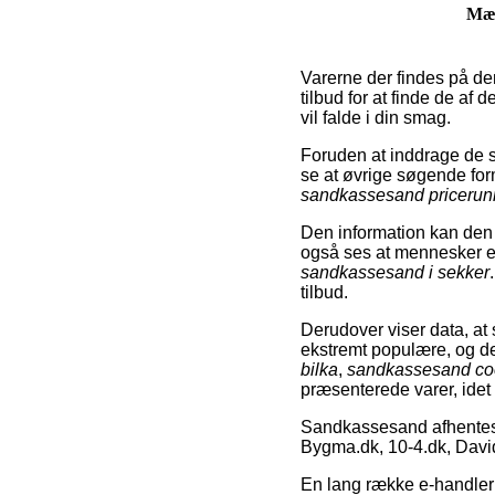
Mæ
Varerne der findes på de
tilbud for at finde de af
vil falde i din smag.
Foruden at inddrage de 
se at øvrige søgende fo
sandkassesand pricerun
Den information kan den 
også ses at mennesker er
sandkassesand i sekker
tilbud.
Derudover viser data, a
ekstremt populære, og de
bilka
,
sandkassesand c
præsenterede varer, idet a
Sandkassesand afhentes 
Bygma.dk, 10-4.dk, Davi
En lang række e-handler 