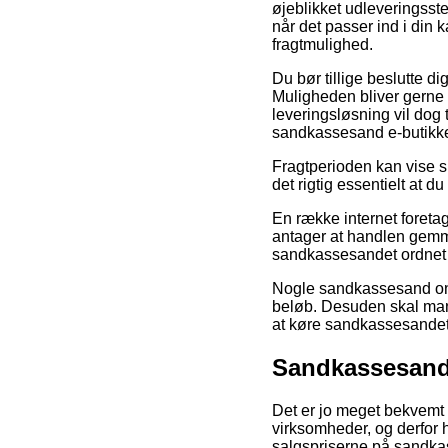
øjeblikket udleveringssted
når det passer ind i din 
fragtmulighed.
Du bør tillige beslutte di
Muligheden bliver gerne
leveringsløsning vil dog 
sandkassesand e-butikke
Fragtperioden kan vise s
det rigtig essentielt at d
En række internet foretag
antager at handlen gemme
sandkassesandet ordnet i
Nogle sandkassesand onli
beløb. Desuden skal man o
at køre sandkassesandet
Sandkassesand 
Det er jo meget bekvemt 
virksomheder, og derfor h
salgspriserne på sandka