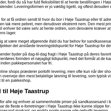
er, fordi du så har fuld fleksibilitet til at hente bestillingen i Hø
kalender. Leveringsformen er jo vældig ligetil, og oftest desuden
g for at få ordren sendt til hvor du bor i Høje Taastrup eller til a
 en tak mere pebret, men derudover ekstremt nem. Den mest pri
til enhver tid være selv at hente ordren, som desværre kræver at
ns lager.
ig at være meget afgørende ifald du har behov for sandkassesand
u tjekker det anslåede leveringstidspunkt for Høje Taastrup for de
ender byder på dag-til-dag fragt i Høje Taastrup på deres favorit
nføres forinden et nøjagtigt tidspunkt, med det formål at de kan
nden pakkepersonalet har fri.
ne shops præsterer portofri levering, men ofte kun når der shop
verveje den mest betalelige løsning til levering, som typisk vil v
 til en pakkeshop.
til Høje Taastrup
for alle og enhver at sammenholde priser på sandkassesand i bl
ar de fleste e-forretninger i Høje Taastrup ikke kunne slippe for
ssesand markant, og endda nogle gange yde gebyrfri levering.