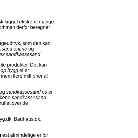
isk kigget ekstremt mange
goritmen derfor beregner
søgeudtryk, som den kan
esand online
og
lex sandkassesand
.
nte produkter. Det kan
oop bygg
eller
nnem flere millioner af
og
sandkassesand os
er
ykkene
sandkassesand
kuffet over de
yg.dk, Bauhaus.dk,
est almindelige er for