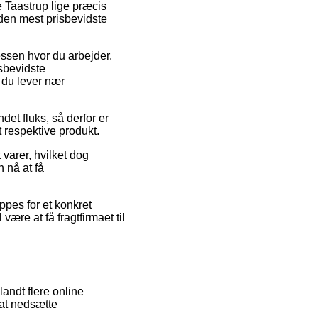
je Taastrup lige præcis
 den mest prisbevidste
dressen hvor du arbejder.
sbevidste
 du lever nær
et fluks, så derfor er
t respektive produkt.
 varer, hvilket dog
 nå at få
pes for et konkret
ære at få fragtfirmaet til
andt flere online
 at nedsætte