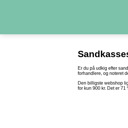
Sandkasses
Er du på udkig efter san
forhandlere, og noteret de
Den billigste webshop l
for kun 900 kr. Det er 7