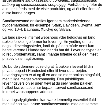
søgefraserne
sandkassesand trondheim
,
sandkassesand
aalborg
og
sandkassesand coop bygg
. Forhåbentlig føler du
at du er tilfreds med de viste produkter, og at ét eller flere af
disse kunne bruges.
Sandkassesand anskaffes igennem markedsledende
byggemarkeder, for eksempel Stark, Davidsen, Bygma, Jem
og Fix, 10-4, Bauhaus, XL-Byg og Silvan.
En lang række internet webshops yder heldigvis en lang
række forskellige former for levering. En yndling er nu til
dags udleveringssteder, fordi du på den måde nemt kan
hente varerne i Hundested når du har tid. Leveringstypen er
jo ret uproblematisk, samt i mange tilfælde også den mest
prisbevidste fragtløsning.
Du burde ydermere udse dig at få pakken leveret til din
private bopæl i Hundested eller til hvor du arbejder.
Leveringstypen er af og til en anelse mere omkostningsfuld,
men tillige meget overkommelig. Den prisbilligste
leveringsversion er uden tvivl at du selv henter pakken,
hvilket kræver at du har bopæl nærved sandkassesand
internet webshoppens adresse.
Leveringsdygtigheden kan være temmelig essentiel ifald
man står og skal bruge sandkassesandet med det samme,