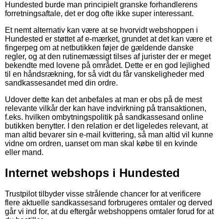
Hundested burde man principielt granske forhandlerens
forretningsaftale, det er dog ofte ikke super interessant.
Et nemt alternativ kan være at se hvorvidt webshoppen i
Hundested er støttet af e-mærket, grundet at det kan være et
fingerpeg om at netbutikken føjer de gældende danske
regler, og at den rutinemæssigt tilses af jurister der er meget
bekendte med lovene på området. Dette er en god lejlighed
til en håndsrækning, for så vidt du får vanskeligheder med
sandkassesandet med din ordre.
Udover dette kan det anbefales at man er obs på de mest
relevante vilkår der kan have indvirkning på transaktionen,
f.eks. hvilken ombytningspolitik på sandkassesand online
butikken benytter. I den relation er det ligeledes relevant, at
man altid bevarer sin e-mail kvittering, så man altid vil kunne
vidne om ordren, uanset om man skal købe til en kvinde
eller mand.
Internet webshops i Hundested
Trustpilot tilbyder visse strålende chancer for at verificere
flere aktuelle sandkassesand forbrugeres omtaler og derved
går vi ind for, at du eftergår webshoppens omtaler forud for at