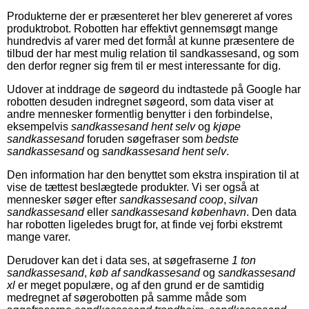
Produkterne der er præsenteret her blev genereret af vores
produktrobot. Robotten har effektivt gennemsøgt mange
hundredvis af varer med det formål at kunne præsentere de
tilbud der har mest mulig relation til sandkassesand, og som
den derfor regner sig frem til er mest interessante for dig.
Udover at inddrage de søgeord du indtastede på Google har
robotten desuden indregnet søgeord, som data viser at
andre mennesker formentlig benytter i den forbindelse,
eksempelvis
sandkassesand hent selv
og
kjøpe
sandkassesand
foruden søgefraser som
bedste
sandkassesand
og
sandkassesand hent selv
.
Den information har den benyttet som ekstra inspiration til at
vise de tættest beslægtede produkter. Vi ser også at
mennesker søger efter
sandkassesand coop
,
silvan
sandkassesand
eller
sandkassesand københavn
. Den data
har robotten ligeledes brugt for, at finde vej forbi ekstremt
mange varer.
Derudover kan det i data ses, at søgefraserne
1 ton
sandkassesand
,
køb af sandkassesand
og
sandkassesand
xl
er meget populære, og af den grund er de samtidig
medregnet af søgerobotten på samme måde som