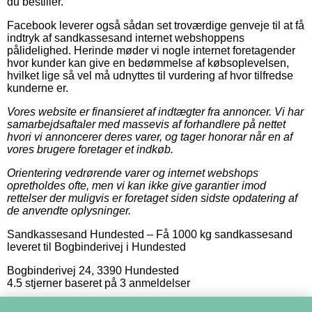
du bestiller.
Facebook leverer også sådan set troværdige genveje til at få
indtryk af sandkassesand internet webshoppens
pålidelighed. Herinde møder vi nogle internet foretagender
hvor kunder kan give en bedømmelse af købsoplevelsen,
hvilket lige så vel må udnyttes til vurdering af hvor tilfredse
kunderne er.
Vores website er finansieret af indtægter fra annoncer. Vi har
samarbejdsaftaler med massevis af forhandlere på nettet
hvori vi annoncerer deres varer, og tager honorar når en af
vores brugere foretager et indkøb.
Orientering vedrørende varer og internet webshops
opretholdes ofte, men vi kan ikke give garantier imod
rettelser der muligvis er foretaget siden sidste opdatering af
de anvendte oplysninger.
Sandkassesand Hundested
–
Få 1000 kg sandkassesand
leveret til Bogbinderivej i Hundested
Bogbinderivej 24
,
3390
Hundested
4.5
stjerner baseret på
3
anmeldelser