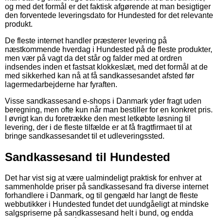
og med det formål er det faktisk afgørende at man besigtiger
den forventede leveringsdato for Hundested for det relevante
produkt.
De fleste internet handler præsterer levering på
næstkommende hverdag i Hundested på de fleste produkter,
men vær på vagt da det står og falder med at ordren
indsendes inden et fastsat klokkeslæt, med det formål at de
med sikkerhed kan nå at få sandkassesandet afsted før
lagermedarbejderne har fyraften.
Visse sandkassesand e-shops i Danmark yder fragt uden
beregning, men ofte kun når man bestiller for en konkret pris.
I øvrigt kan du foretrække den mest letkøbte løsning til
levering, der i de fleste tilfælde er at få fragtfirmaet til at
bringe sandkassesandet til et udleveringssted.
Sandkassesand til Hundested
Det har vist sig at være ualmindeligt praktisk for enhver at
sammenholde priser på sandkassesand fra diverse internet
forhandlere i Danmark, og til gengæld har langt de fleste
webbutikker i Hundested fundet det uundgåeligt at mindske
salgspriserne på sandkassesand helt i bund, og endda