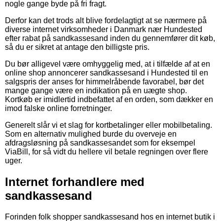
nogle gange byde på fri fragt.
Derfor kan det trods alt blive fordelagtigt at se nærmere på
diverse internet virksomheder i Danmark nær Hundested
efter rabat på sandkassesand inden du gennemfører dit køb,
så du er sikret at antage den billigste pris.
Du bør alligevel være omhyggelig med, at i tilfælde af at en
online shop annoncerer sandkassesand i Hundested til en
salgspris der anses for himmelråbende favorabel, bør det
mange gange være en indikation på en uægte shop.
Kortkøb er imidlertid indbefattet af en orden, som dækker en
imod falske online forretninger.
Generelt slår vi et slag for kortbetalinger eller mobilbetaling.
Som en alternativ mulighed burde du overveje en
afdragsløsning på sandkassesandet som for eksempel
ViaBill, for så vidt du hellere vil betale regningen over flere
uger.
Internet forhandlere med
sandkassesand
Forinden folk shopper sandkassesand hos en internet butik i