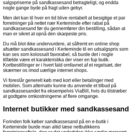
salgspriserne på sandkassesand betragteligt, og endda
nogle gange byde på fragt uden gebyr.
Men det kan til hver en tid blive rentabelt at besigtige et par
forretninger på nettet nær Kerteminde efter rabat på
sandkassesand før du gennemfører din bestilling, sådan at
man er sikret at opnå den skarpeste pris.
Du må blot ikke undervurdere, at såfremt en online shop
afsætter sandkassesand i Kerteminde til en udsalgspris som
kan ses som kolossalt favorabel, så burde det i nogle
tilfælde være et karakteristika der viser en fup butik.
Kortbestillinger er i hvert fald omfavnet af et regelsæt, der
skærmer os imod uærlige internet shops.
Vi foreslår generelt køb med kort eller betalinger med
mobilen. Som alternativ kunne du anvende et tilbud på
sandkassesandet fra eksempelvis ViaBill, hvis du tilstræber
at godtgøre omkostningerne af flere omgange.
Internet butikker med sandkassesand
Forinden folk køber sandkassesand på en e-butik i
Kerteminde burde man altid læse netbutikkens