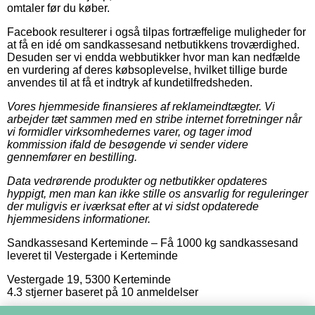
omtaler før du køber.
Facebook resulterer i også tilpas fortræffelige muligheder for
at få en idé om sandkassesand netbutikkens troværdighed.
Desuden ser vi endda webbutikker hvor man kan nedfælde
en vurdering af deres købsoplevelse, hvilket tillige burde
anvendes til at få et indtryk af kundetilfredsheden.
Vores hjemmeside finansieres af reklameindtægter. Vi
arbejder tæt sammen med en stribe internet forretninger når
vi formidler virksomhedernes varer, og tager imod
kommission ifald de besøgende vi sender videre
gennemfører en bestilling.
Data vedrørende produkter og netbutikker opdateres
hyppigt, men man kan ikke stille os ansvarlig for reguleringer
der muligvis er iværksat efter at vi sidst opdaterede
hjemmesidens informationer.
Sandkassesand Kerteminde
–
Få 1000 kg sandkassesand
leveret til Vestergade i Kerteminde
Vestergade 19
,
5300
Kerteminde
4.3
stjerner baseret på
10
anmeldelser