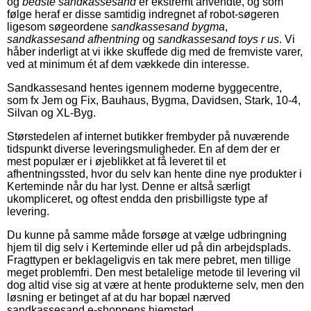
og
bedste sandkassesand
er ekstremt anvendte, og som
følge heraf er disse samtidig indregnet af robot-søgeren
ligesom søgeordene
sandkassesand bygma
,
sandkassesand afhentning
og
sandkassesand toys r us
. Vi
håber inderligt at vi ikke skuffede dig med de fremviste varer,
ved at minimum ét af dem vækkede din interesse.
Sandkassesand hentes igennem moderne byggecentre,
som fx Jem og Fix, Bauhaus, Bygma, Davidsen, Stark, 10-4,
Silvan og XL-Byg.
Størstedelen af internet butikker frembyder på nuværende
tidspunkt diverse leveringsmuligheder. En af dem der er
mest populær er i øjeblikket at få leveret til et
afhentningssted, hvor du selv kan hente dine nye produkter i
Kerteminde når du har lyst. Denne er altså særligt
ukompliceret, og oftest endda den prisbilligste type af
levering.
Du kunne på samme måde forsøge at vælge udbringning
hjem til dig selv i Kerteminde eller ud på din arbejdsplads.
Fragttypen er beklageligvis en tak mere pebret, men tillige
meget problemfri. Den mest betalelige metode til levering vil
dog altid vise sig at være at hente produkterne selv, men den
løsning er betinget af at du har bopæl nærved
sandkassesand e-shoppens hjemsted.