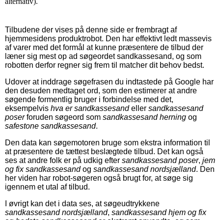
alternativ).
Tilbudene der vises på denne side er frembragt af
hjemmesidens produktrobot. Den har effektivt ledt massevis
af varer med det formål at kunne præsentere de tilbud der
læner sig mest op ad søgeordet sandkassesand, og som
robotten derfor regner sig frem til matcher dit behov bedst.
Udover at inddrage søgefrasen du indtastede på Google har
den desuden medtaget ord, som den estimerer at andre
søgende formentlig bruger i forbindelse med det,
eksempelvis
hva er sandkassesand
eller
sandkassesand
poser
foruden søgeord som
sandkassesand herning
og
safestone sandkassesand
.
Den data kan søgemotoren bruge som ekstra information til
at præsentere de tættest beslægtede tilbud. Det kan også
ses at andre folk er på udkig efter
sandkassesand poser
,
jem
og fix sandkassesand
og
sandkassesand nordsjælland
. Den
her viden har robot-søgeren også brugt for, at søge sig
igennem et utal af tilbud.
I øvrigt kan det i data ses, at søgeudtrykkene
sandkassesand nordsjælland
,
sandkassesand hjem og fix