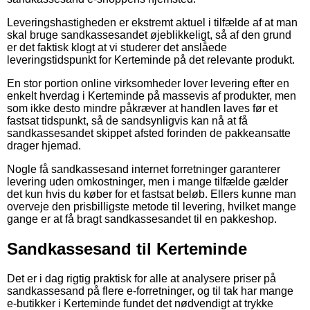
Leveringshastigheden er ekstremt aktuel i tilfælde af at man
skal bruge sandkassesandet øjeblikkeligt, så af den grund
er det faktisk klogt at vi studerer det anslåede
leveringstidspunkt for Kerteminde på det relevante produkt.
En stor portion online virksomheder lover levering efter en
enkelt hverdag i Kerteminde på massevis af produkter, men
som ikke desto mindre påkræver at handlen laves før et
fastsat tidspunkt, så de sandsynligvis kan nå at få
sandkassesandet skippet afsted forinden de pakkeansatte
drager hjemad.
Nogle få sandkassesand internet forretninger garanterer
levering uden omkostninger, men i mange tilfælde gælder
det kun hvis du køber for et fastsat beløb. Ellers kunne man
overveje den prisbilligste metode til levering, hvilket mange
gange er at få bragt sandkassesandet til en pakkeshop.
Sandkassesand til Kerteminde
Det er i dag rigtig praktisk for alle at analysere priser på
sandkassesand på flere e-forretninger, og til tak har mange
e-butikker i Kerteminde fundet det nødvendigt at trykke