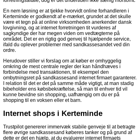
forretningsaftale, dog er det undertiden ikke særlig morsomt.
En nem løsning er at tjekke hvorvidt online forhandleren i
Kerteminde er godkendt af e-mærket, grundet at det skulle
være et tegn på at online virksomheden anerkender dansk
lovgivning, og at internet forretningen tit vurderes af
sagkyndige der har megen viden om vedtægterne på
området. Det er en rigtig god genvej til hjælpende service,
ifald du oplever problemer med sandkassesandet ved din
ordre.
Herudover stiller vi forslag om at køber er omhyggelig
omkring de mest centrale regler der kan håndhæves i
forbindelse med transaktionen, til eksempel den
ombytningsret på sandkassesand internet firmaet garanterer.
I relation til det er det på samme måde vigtigt, at man stadig
bibeholder ens købsbekræftelse, så man til enhver tid vil
kunne bevidne sin shopping, uafhængig om du er på
shopping til en voksen eller et barn.
Internet shops i Kerteminde
Trustpilot genererer immervæk stabile genveje til at betragte
flere øvrige sandkassesand køberes tanker og på grund af
dette er det en hjælp, at du evaluerer internet firmaets