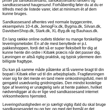
priser på sandkassesand
,
sandkassesand randers
og
sandkassesand haugesund
. Forhåbentlig føler du at du er
tilfreds med de listede varer, idet at minimum ét af dem
kunne bruges.
Sandkassesand afhentes ved normale byggecentre,
eksempelvis 10-4.dk, JemogFix.dk, Bygma.dk, Silvan.dk,
DavidsenShop.dk, Stark.dk, XL-Byg.dk og Bauhaus.dk.
En lang række online outlets tildeler nu mange forskellige
leveringsmetoder. En af de mest benyttede er p.t.
pakkeshoppen, fordi det så er super fleksibelt for dig at
kunne hente din ordre i Kibæk præcis når det passer dig.
Løsningen er altså rigtig praktisk, og typisk ydermere den
billigste fragttype.
Du kan på samme måde påtænke at få varerne bragt til din
bopæl i Kibæk eller ud til din arbejdsplads. Fragtløsningen
viser sig for det meste en tand mere omkostningsfuld, men til
gengæld usædvanlig gnidningsløs. Den mindst kostelige
type af levering er unægtelig selv at hente pakken, hvilket
nødvendiggør at du er lige ved sandkassesand internet
virksomhedens hjemsted.
Leveringshastigheden er jo særligt vigtig ifald du skal bruge
sandkassesandet nu og her, og med det formål er det