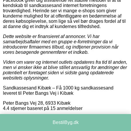
Facebook giver dig tilsvarende ret stabile metoder til at få
kendskab til sandkassesand internet forretningens
troværdighed. Herinde ser vi mange e-shops som giver
kunderne mulighed for at offentliggøre en bedømmelse af
deres købsoplevelse, som lige så vel bør drages fordel af til
at danne dig et indtryk af kundernes tilfredshed.
Dette website er finansieret af annoncer. Vi har
samarbejdsaftaler med en gruppe e-forretninger da vi
introducerer firmaernes tilbud, og indtjener provision når
vores besøgende gennemfører et indkøb.
Viden om varer og internet outlets opdateres fra tid til anden,
men vi ønsker ikke at blive stillet ansvarlig for ændringer der
potentielt er foretaget siden vi sidste gang opdaterede
websitets oplysninger.
Sandkassesand Kibæk
–
Få 1000 kg sandkassesand
leveret til Peter Bangs Vej i Kibæk
Peter Bangs Vej 28
,
6933
Kibæk
4.4
stjerner baseret på
15
anmeldelser
BestilByg.dk