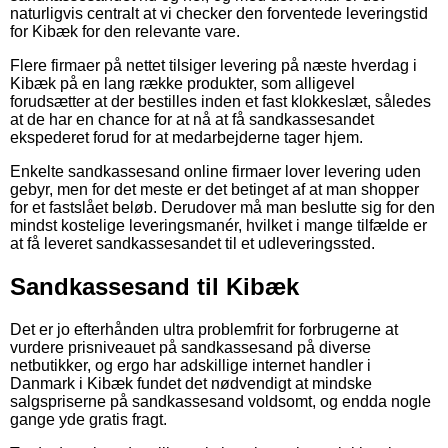
naturligvis centralt at vi checker den forventede leveringstid
for Kibæk for den relevante vare.
Flere firmaer på nettet tilsiger levering på næste hverdag i
Kibæk på en lang række produkter, som alligevel
forudsætter at der bestilles inden et fast klokkeslæt, således
at de har en chance for at nå at få sandkassesandet
ekspederet forud for at medarbejderne tager hjem.
Enkelte sandkassesand online firmaer lover levering uden
gebyr, men for det meste er det betinget af at man shopper
for et fastslået beløb. Derudover må man beslutte sig for den
mindst kostelige leveringsmanér, hvilket i mange tilfælde er
at få leveret sandkassesandet til et udleveringssted.
Sandkassesand til Kibæk
Det er jo efterhånden ultra problemfrit for forbrugerne at
vurdere prisniveauet på sandkassesand på diverse
netbutikker, og ergo har adskillige internet handler i
Danmark i Kibæk fundet det nødvendigt at mindske
salgspriserne på sandkassesand voldsomt, og endda nogle
gange yde gratis fragt.