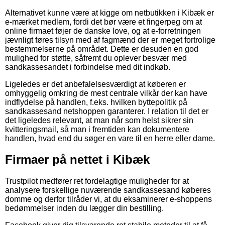
Alternativet kunne være at kigge om netbutikken i Kibæk er
e-mærket medlem, fordi det bør være et fingerpeg om at
online firmaet føjer de danske love, og at e-forretningen
jævnligt føres tilsyn med af fagmænd der er meget fortrolige
bestemmelserne på området. Dette er desuden en god
mulighed for støtte, såfremt du oplever besvær med
sandkassesandet i forbindelse med dit indkøb.
Ligeledes er det anbefalelsesværdigt at køberen er
omhyggelig omkring de mest centrale vilkår der kan have
indflydelse på handlen, f.eks. hvilken byttepolitik på
sandkassesand netshoppen garanterer. I relation til det er
det ligeledes relevant, at man når som helst sikrer sin
kvitteringsmail, så man i fremtiden kan dokumentere
handlen, hvad end du søger en vare til en herre eller dame.
Firmaer på nettet i Kibæk
Trustpilot medfører ret fordelagtige muligheder for at
analysere forskellige nuværende sandkassesand køberes
domme og derfor tilråder vi, at du eksaminerer e-shoppens
bedømmelser inden du lægger din bestilling.