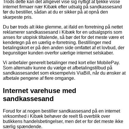
Trods dette kan det alligevel vise sig nyttigt at tjekke visse
internet firmaer nær Kibæk efter udsalg på sandkassesand
før du bestiller, sådan at du er sikker på at opnå den
skarpeste pris.
Du bør trods alt ikke glemme, at ifald en forretning på nettet
reklamerer sandkassesand i Kibæk for en udsalgspris som
anses for utopisk tiltalende, så bør det for det meste være et
kendetegn på en uærlig e-forretning. Bestillinger med
betalingskort er på den anden side omfattet af et lovbud, der
begunstiger kunden overfor uærlige internet selskaber.
Vi anbefaler generelt betalinger med kort eller MobilePay.
Som alternativ kunne du vælge et afbetalingstilbud på
sandkassesandet som eksempelvis ViaBill, når du ønsker at
afbetale pengene af flere omgange.
Internet varehuse med
sandkassesand
Forud for at nogen bestiller sandkassesand på en internet
virksomhed i Kibæk behøver de reelt få overblik over
butikkens handelsbetingelser, men det er for det meste ikke
særlig spændende.