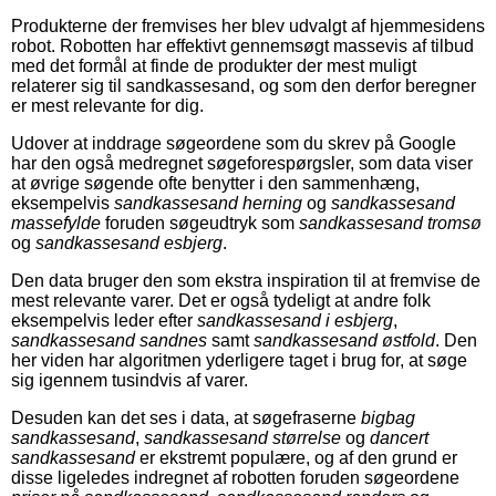
Produkterne der fremvises her blev udvalgt af hjemmesidens
robot. Robotten har effektivt gennemsøgt massevis af tilbud
med det formål at finde de produkter der mest muligt
relaterer sig til sandkassesand, og som den derfor beregner
er mest relevante for dig.
Udover at inddrage søgeordene som du skrev på Google
har den også medregnet søgeforespørgsler, som data viser
at øvrige søgende ofte benytter i den sammenhæng,
eksempelvis
sandkassesand herning
og
sandkassesand
massefylde
foruden søgeudtryk som
sandkassesand tromsø
og
sandkassesand esbjerg
.
Den data bruger den som ekstra inspiration til at fremvise de
mest relevante varer. Det er også tydeligt at andre folk
eksempelvis leder efter
sandkassesand i esbjerg
,
sandkassesand sandnes
samt
sandkassesand østfold
. Den
her viden har algoritmen yderligere taget i brug for, at søge
sig igennem tusindvis af varer.
Desuden kan det ses i data, at søgefraserne
bigbag
sandkassesand
,
sandkassesand størrelse
og
dancert
sandkassesand
er ekstremt populære, og af den grund er
disse ligeledes indregnet af robotten foruden søgeordene