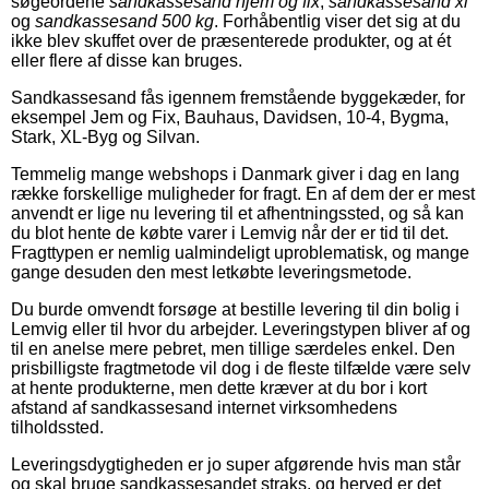
søgeordene
sandkassesand hjem og fix
,
sandkassesand xl
og
sandkassesand 500 kg
. Forhåbentlig viser det sig at du
ikke blev skuffet over de præsenterede produkter, og at ét
eller flere af disse kan bruges.
Sandkassesand fås igennem fremstående byggekæder, for
eksempel Jem og Fix, Bauhaus, Davidsen, 10-4, Bygma,
Stark, XL-Byg og Silvan.
Temmelig mange webshops i Danmark giver i dag en lang
række forskellige muligheder for fragt. En af dem der er mest
anvendt er lige nu levering til et afhentningssted, og så kan
du blot hente de købte varer i Lemvig når der er tid til det.
Fragttypen er nemlig ualmindeligt uproblematisk, og mange
gange desuden den mest letkøbte leveringsmetode.
Du burde omvendt forsøge at bestille levering til din bolig i
Lemvig eller til hvor du arbejder. Leveringstypen bliver af og
til en anelse mere pebret, men tillige særdeles enkel. Den
prisbilligste fragtmetode vil dog i de fleste tilfælde være selv
at hente produkterne, men dette kræver at du bor i kort
afstand af sandkassesand internet virksomhedens
tilholdssted.
Leveringsdygtigheden er jo super afgørende hvis man står
og skal bruge sandkassesandet straks, og herved er det