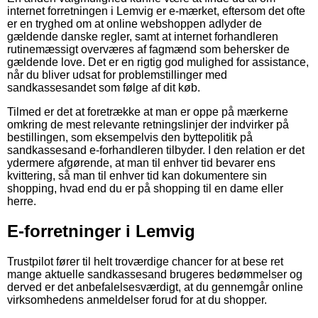
internet forretningen i Lemvig er e-mærket, eftersom det ofte
er en tryghed om at online webshoppen adlyder de
gældende danske regler, samt at internet forhandleren
rutinemæssigt overværes af fagmænd som behersker de
gældende love. Det er en rigtig god mulighed for assistance,
når du bliver udsat for problemstillinger med
sandkassesandet som følge af dit køb.
Tilmed er det at foretrække at man er oppe på mærkerne
omkring de mest relevante retningslinjer der indvirker på
bestillingen, som eksempelvis den byttepolitik på
sandkassesand e-forhandleren tilbyder. I den relation er det
ydermere afgørende, at man til enhver tid bevarer ens
kvittering, så man til enhver tid kan dokumentere sin
shopping, hvad end du er på shopping til en dame eller
herre.
E-forretninger i Lemvig
Trustpilot fører til helt troværdige chancer for at bese ret
mange aktuelle sandkassesand brugeres bedømmelser og
derved er det anbefalelsesværdigt, at du gennemgår online
virksomhedens anmeldelser forud for at du shopper.