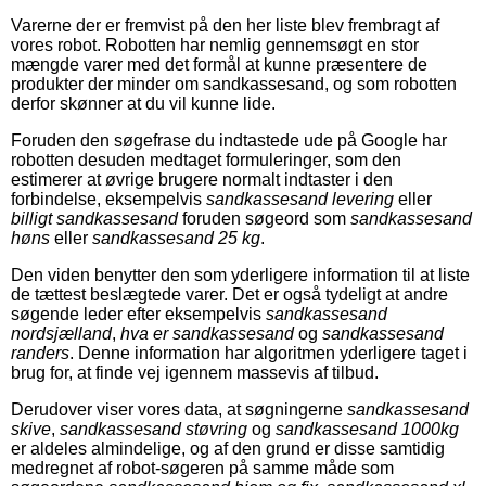
Varerne der er fremvist på den her liste blev frembragt af
vores robot. Robotten har nemlig gennemsøgt en stor
mængde varer med det formål at kunne præsentere de
produkter der minder om sandkassesand, og som robotten
derfor skønner at du vil kunne lide.
Foruden den søgefrase du indtastede ude på Google har
robotten desuden medtaget formuleringer, som den
estimerer at øvrige brugere normalt indtaster i den
forbindelse, eksempelvis
sandkassesand levering
eller
billigt sandkassesand
foruden søgeord som
sandkassesand
høns
eller
sandkassesand 25 kg
.
Den viden benytter den som yderligere information til at liste
de tættest beslægtede varer. Det er også tydeligt at andre
søgende leder efter eksempelvis
sandkassesand
nordsjælland
,
hva er sandkassesand
og
sandkassesand
randers
. Denne information har algoritmen yderligere taget i
brug for, at finde vej igennem massevis af tilbud.
Derudover viser vores data, at søgningerne
sandkassesand
skive
,
sandkassesand støvring
og
sandkassesand 1000kg
er aldeles almindelige, og af den grund er disse samtidig
medregnet af robot-søgeren på samme måde som