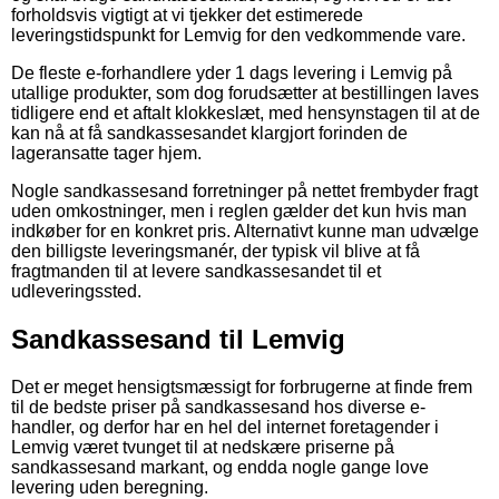
forholdsvis vigtigt at vi tjekker det estimerede
leveringstidspunkt for Lemvig for den vedkommende vare.
De fleste e-forhandlere yder 1 dags levering i Lemvig på
utallige produkter, som dog forudsætter at bestillingen laves
tidligere end et aftalt klokkeslæt, med hensynstagen til at de
kan nå at få sandkassesandet klargjort forinden de
lageransatte tager hjem.
Nogle sandkassesand forretninger på nettet frembyder fragt
uden omkostninger, men i reglen gælder det kun hvis man
indkøber for en konkret pris. Alternativt kunne man udvælge
den billigste leveringsmanér, der typisk vil blive at få
fragtmanden til at levere sandkassesandet til et
udleveringssted.
Sandkassesand til Lemvig
Det er meget hensigtsmæssigt for forbrugerne at finde frem
til de bedste priser på sandkassesand hos diverse e-
handler, og derfor har en hel del internet foretagender i
Lemvig været tvunget til at nedskære priserne på
sandkassesand markant, og endda nogle gange love
levering uden beregning.