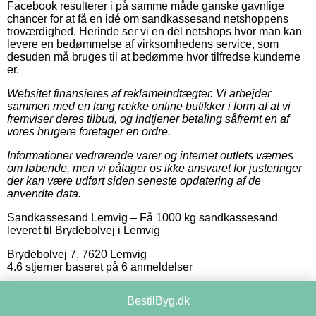
Facebook resulterer i på samme måde ganske gavnlige
chancer for at få en idé om sandkassesand netshoppens
troværdighed. Herinde ser vi en del netshops hvor man kan
levere en bedømmelse af virksomhedens service, som
desuden må bruges til at bedømme hvor tilfredse kunderne
er.
Websitet finansieres af reklameindtægter. Vi arbejder
sammen med en lang række online butikker i form af at vi
fremviser deres tilbud, og indtjener betaling såfremt en af
vores brugere foretager en ordre.
Informationer vedrørende varer og internet outlets værnes
om løbende, men vi påtager os ikke ansvaret for justeringer
der kan være udført siden seneste opdatering af de
anvendte data.
Sandkassesand Lemvig
–
Få 1000 kg sandkassesand
leveret til Brydebolvej i Lemvig
Brydebolvej 7
,
7620
Lemvig
4.6
stjerner baseret på
6
anmeldelser
BestilByg.dk