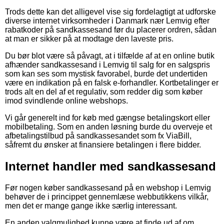
Trods dette kan det alligevel vise sig fordelagtigt at udforske
diverse internet virksomheder i Danmark nær Lemvig efter
rabatkoder på sandkassesand før du placerer ordren, sådan
at man er sikker på at modtage den laveste pris.
Du bør blot være så påvagt, at i tilfælde af at en online butik
afhænder sandkassesand i Lemvig til salg for en salgspris
som kan ses som mystisk favorabel, burde det undertiden
være en indikation på en falsk e-forhandler. Kortbetalinger er
trods alt en del af et regulativ, som redder dig som køber
imod svindlende online webshops.
Vi går generelt ind for køb med gængse betalingskort eller
mobilbetaling. Som en anden løsning burde du overveje et
afbetalingstilbud på sandkassesandet som fx ViaBill,
såfremt du ønsker at finansiere betalingen i flere bidder.
Internet handler med sandkassesand
Før nogen køber sandkassesand på en webshop i Lemvig
behøver de i princippet gennemlæse webbutikkens vilkår,
men det er mange gange ikke særlig interessant.
En anden valgmulighed kunne være at finde ud af om