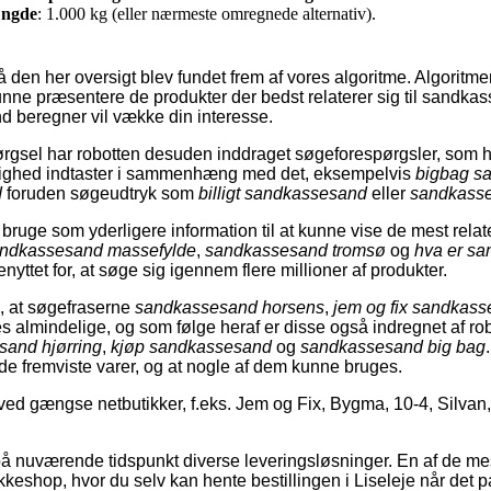
ngde
: 1.000 kg (eller nærmeste omregnede alternativ).
å den her oversigt blev fundet frem af vores algoritme. Algoritmen
 kunne præsentere de produkter der bedst relaterer sig til sandk
 beregner vil vække din interesse.
gsel har robotten desuden inddraget søgeforespørgsler, som hi
lighed indtaster i sammenhæng med det, eksempelvis
bigbag s
d
foruden søgeudtryk som
billigt sandkassesand
eller
sandkass
bruge som yderligere information til at kunne vise de mest relat
ndkassesand massefylde
,
sandkassesand tromsø
og
hva er s
nyttet for, at søge sig igennem flere millioner af produkter.
es, at søgefraserne
sandkassesand horsens
,
jem og fix sandkas
es almindelige, og som følge heraf er disse også indregnet af r
and hjørring
,
kjøp sandkassesand
og
sandkassesand big bag
 de fremviste varer, og at nogle af dem kunne bruges.
ed gængse netbutikker, f.eks. Jem og Fix, Bygma, 10-4, Silvan
 nuværende tidspunkt diverse leveringsløsninger. En af de mes
akkeshop, hvor du selv kan hente bestillingen i Liseleje når det p