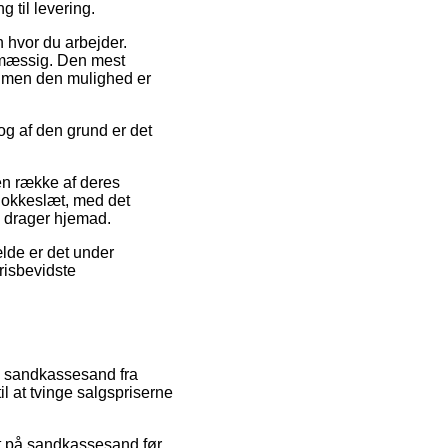
 til levering.
n hvor du arbejder.
tsmæssig. Den mest
ne, men den mulighed er
og af den grund er det
 en række af deres
klokkeslæt, med det
 drager hjemad.
ælde er det under
risbevidste
på sandkassesand fra
il at tvinge salgspriserne
bat på sandkassesand før