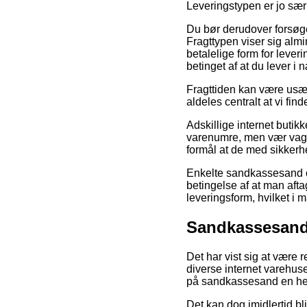
Leveringstypen er jo sær
Du bør derudover forsøge a
Fragttypen viser sig al
betalelige form for lever
betinget af at du lever 
Fragttiden kan være usæd
aldeles centralt at vi fi
Adskillige internet butik
varenumre, men vær vagts
formål at de med sikker
Enkelte sandkassesand on
betingelse af at man afta
leveringsform, hvilket i 
Sandkassesand t
Det har vist sig at være 
diverse internet varehuse,
på sandkassesand en hel 
Det kan dog imidlertid bl