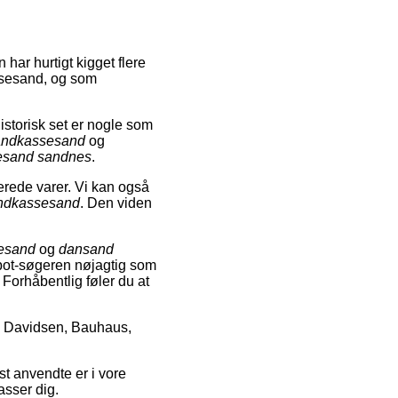
 har hurtigt kigget flere
assesand, og som
storisk set er nogle som
andkassesand
og
esand sandnes
.
erede varer. Vi kan også
andkassesand
. Den viden
sesand
og
dansand
obot-søgeren nøjagtig som
. Forhåbentlig føler du at
, Davidsen, Bauhaus,
t anvendte er i vore
asser dig.