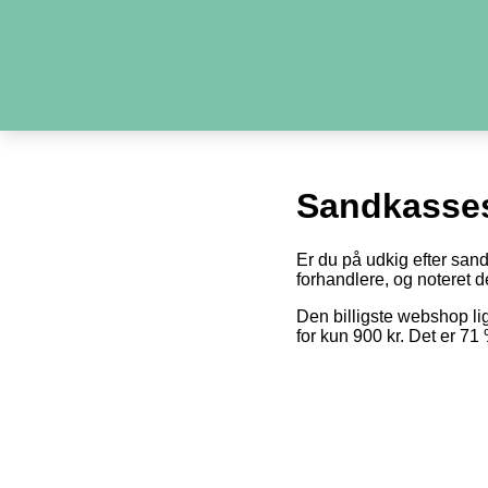
Sandkasses
Er du på udkig efter san
forhandlere, og noteret de
Den billigste webshop l
for kun 900 kr. Det er 7