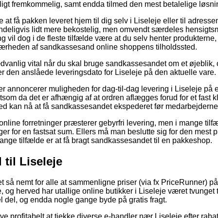
ligt fremkommelig, samt endda tilmed den mest betalelige løsning
t få pakken leveret hjem til dig selv i Liseleje eller til adresse
mindeligvis lidt mere bekostelig, men omvendt særdeles hensig
ing vil dog i de fleste tilfælde være at du selv henter produkter
i nærheden af sandkassesand online shoppens tilholdssted.
vanlig vital når du skal bruge sandkassesandet om et øjeblik, 
nder den anslåede leveringsdato for Liseleje på den aktuelle vare.
ker annoncerer muligheden for dag-til-dag levering i Liseleje på
om da det er afhængig af at ordren aflægges forud for et fast 
hed kan nå at få sandkassesandet ekspederet før medarbejderne
line forretninger præsterer gebyrfri levering, men i mange tilf
ger for en fastsat sum. Ellers må man beslutte sig for den mest p
mange tilfælde er at få bragt sandkassesandet til en pakkeshop.
il Liseleje
ret så nemt for alle at sammenligne priser (via fx PriceRunner) 
 og herved har utallige online butikker i Liseleje været tvunget t
del, og endda nogle gange byde på gratis fragt.
ive profitabelt at tjekke diverse e-handler nær Liseleje efter ra