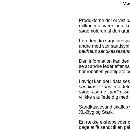
Mæ
Produkterne der er vist p
millioner af varer for at
søgemotoren af den grund
Foruden din søgeforespør
andre med stor sandsyn
bauhaus sandkassesan
Den information kan den 
se at andre leder efter
sa
har robotten yderligere be
I øvrigt kan det i data s
sandkassesand
er aldel
søgefraserne
sandkasses
vi ikke skuffede dig med
Sandkassesand skaffes v
XL-Byg og Stark.
En række e-shops yder på
dage at få sendt til en p