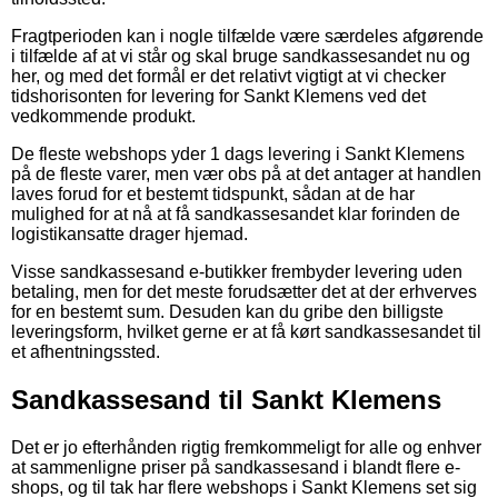
Fragtperioden kan i nogle tilfælde være særdeles afgørende
i tilfælde af at vi står og skal bruge sandkassesandet nu og
her, og med det formål er det relativt vigtigt at vi checker
tidshorisonten for levering for Sankt Klemens ved det
vedkommende produkt.
De fleste webshops yder 1 dags levering i Sankt Klemens
på de fleste varer, men vær obs på at det antager at handlen
laves forud for et bestemt tidspunkt, sådan at de har
mulighed for at nå at få sandkassesandet klar forinden de
logistikansatte drager hjemad.
Visse sandkassesand e-butikker frembyder levering uden
betaling, men for det meste forudsætter det at der erhverves
for en bestemt sum. Desuden kan du gribe den billigste
leveringsform, hvilket gerne er at få kørt sandkassesandet til
et afhentningssted.
Sandkassesand til Sankt Klemens
Det er jo efterhånden rigtig fremkommeligt for alle og enhver
at sammenligne priser på sandkassesand i blandt flere e-
shops, og til tak har flere webshops i Sankt Klemens set sig