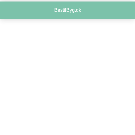
BestilByg.dk