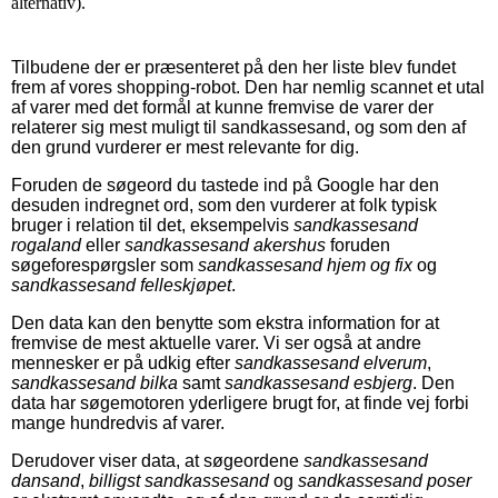
alternativ).
Tilbudene der er præsenteret på den her liste blev fundet
frem af vores shopping-robot. Den har nemlig scannet et utal
af varer med det formål at kunne fremvise de varer der
relaterer sig mest muligt til sandkassesand, og som den af
den grund vurderer er mest relevante for dig.
Foruden de søgeord du tastede ind på Google har den
desuden indregnet ord, som den vurderer at folk typisk
bruger i relation til det, eksempelvis
sandkassesand
rogaland
eller
sandkassesand akershus
foruden
søgeforespørgsler som
sandkassesand hjem og fix
og
sandkassesand felleskjøpet
.
Den data kan den benytte som ekstra information for at
fremvise de mest aktuelle varer. Vi ser også at andre
mennesker er på udkig efter
sandkassesand elverum
,
sandkassesand bilka
samt
sandkassesand esbjerg
. Den
data har søgemotoren yderligere brugt for, at finde vej forbi
mange hundredvis af varer.
Derudover viser data, at søgeordene
sandkassesand
dansand
,
billigst sandkassesand
og
sandkassesand poser