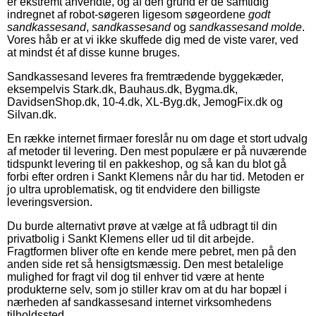
er ekstremt anvendte, og af den grund er de samtidig
indregnet af robot-søgeren ligesom søgeordene
godt
sandkassesand
,
sandkassesand
og
sandkassesand molde
.
Vores håb er at vi ikke skuffede dig med de viste varer, ved
at mindst ét af disse kunne bruges.
Sandkassesand leveres fra fremtrædende byggekæder,
eksempelvis Stark.dk, Bauhaus.dk, Bygma.dk,
DavidsenShop.dk, 10-4.dk, XL-Byg.dk, JemogFix.dk og
Silvan.dk.
En række internet firmaer foreslår nu om dage et stort udvalg
af metoder til levering. Den mest populære er på nuværende
tidspunkt levering til en pakkeshop, og så kan du blot gå
forbi efter ordren i Sankt Klemens når du har tid. Metoden er
jo ultra uproblematisk, og tit endvidere den billigste
leveringsversion.
Du burde alternativt prøve at vælge at få udbragt til din
privatbolig i Sankt Klemens eller ud til dit arbejde.
Fragtformen bliver ofte en kende mere pebret, men på den
anden side ret så hensigtsmæssig. Den mest betalelige
mulighed for fragt vil dog til enhver tid være at hente
produkterne selv, som jo stiller krav om at du har bopæl i
nærheden af sandkassesand internet virksomhedens
tilholdssted.