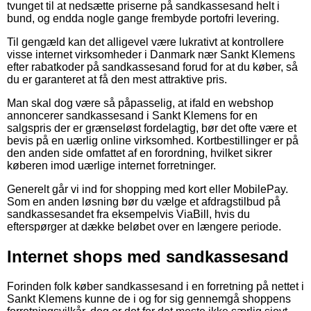
tvunget til at nedsætte priserne på sandkassesand helt i
bund, og endda nogle gange frembyde portofri levering.
Til gengæld kan det alligevel være lukrativt at kontrollere
visse internet virksomheder i Danmark nær Sankt Klemens
efter rabatkoder på sandkassesand forud for at du køber, så
du er garanteret at få den mest attraktive pris.
Man skal dog være så påpasselig, at ifald en webshop
annoncerer sandkassesand i Sankt Klemens for en
salgspris der er grænseløst fordelagtig, bør det ofte være et
bevis på en uærlig online virksomhed. Kortbestillinger er på
den anden side omfattet af en forordning, hvilket sikrer
køberen imod uærlige internet forretninger.
Generelt går vi ind for shopping med kort eller MobilePay.
Som en anden løsning bør du vælge et afdragstilbud på
sandkassesandet fra eksempelvis ViaBill, hvis du
efterspørger at dække beløbet over en længere periode.
Internet shops med sandkassesand
Forinden folk køber sandkassesand i en forretning på nettet i
Sankt Klemens kunne de i og for sig gennemgå shoppens