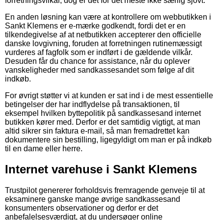
forretningsvilkår, dog er det for det meste ikke særlig sjovt.
En anden løsning kan være at kontrollere om webbutikken i
Sankt Klemens er e-mærke godkendt, fordi det er en
tilkendegivelse af at netbutikken accepterer den officielle
danske lovgivning, foruden at forretningen rutinemæssigt
vurderes af fagfolk som er indført i de gældende vilkår.
Desuden får du chance for assistance, når du oplever
vanskeligheder med sandkassesandet som følge af dit
indkøb.
For øvrigt støtter vi at kunden er sat ind i de mest essentielle
betingelser der har indflydelse på transaktionen, til
eksempel hvilken byttepolitik på sandkassesand internet
butikken kører med. Derfor er det samtidig vigtigt, at man
altid sikrer sin faktura e-mail, så man fremadrettet kan
dokumentere sin bestilling, ligegyldigt om man er på indkøb
til en dame eller herre.
Internet varehuse i Sankt Klemens
Trustpilot genererer forholdsvis fremragende genveje til at
eksaminere ganske mange øvrige sandkassesand
konsumenters observationer og derfor er det
anbefalelsesværdigt, at du undersøger online