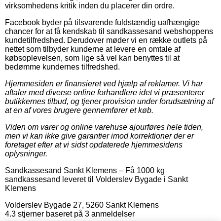
virksomhedens kritik inden du placerer din ordre.
Facebook byder på tilsvarende fuldstændig uafhængige
chancer for at få kendskab til sandkassesand webshoppens
kundetilfredshed. Derudover møder vi en række outlets på
nettet som tilbyder kunderne at levere en omtale af
købsoplevelsen, som lige så vel kan benyttes til at
bedømme kundernes tilfredshed.
Hjemmesiden er finansieret ved hjælp af reklamer. Vi har
aftaler med diverse online forhandlere idet vi præsenterer
butikkernes tilbud, og tjener provision under forudsætning af
at en af vores brugere gennemfører et køb.
Viden om varer og online varehuse ajourføres hele tiden,
men vi kan ikke give garantier imod korrektioner der er
foretaget efter at vi sidst opdaterede hjemmesidens
oplysninger.
Sandkassesand Sankt Klemens
–
Få 1000 kg
sandkassesand leveret til Volderslev Bygade i Sankt
Klemens
Volderslev Bygade 27
,
5260
Sankt Klemens
4.3
stjerner baseret på
3
anmeldelser