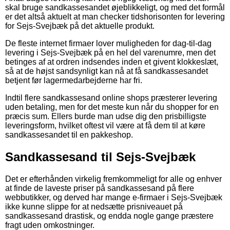
skal bruge sandkassesandet øjeblikkeligt, og med det formål
er det altså aktuelt at man checker tidshorisonten for levering
for Sejs-Svejbæk på det aktuelle produkt.
De fleste internet firmaer lover muligheden for dag-til-dag
levering i Sejs-Svejbæk på en hel del varenumre, men det
betinges af at ordren indsendes inden et givent klokkeslæt,
så at de højst sandsynligt kan nå at få sandkassesandet
betjent før lagermedarbejderne har fri.
Indtil flere sandkassesand online shops præsterer levering
uden betaling, men for det meste kun når du shopper for en
præcis sum. Ellers burde man udse dig den prisbilligste
leveringsform, hvilket oftest vil være at få dem til at køre
sandkassesandet til en pakkeshop.
Sandkassesand til Sejs-Svejbæk
Det er efterhånden virkelig fremkommeligt for alle og enhver
at finde de laveste priser på sandkassesand på flere
webbutikker, og derved har mange e-firmaer i Sejs-Svejbæk
ikke kunne slippe for at nedsætte prisniveauet på
sandkassesand drastisk, og endda nogle gange præstere
fragt uden omkostninger.