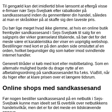
Til gengæld kan det imidlertid blive lønsomt at eftergå visse
e-firmaer nær Sejs-Svejbæk efter rabatkoder på
sandkassesand inden du gennemfører din handel, således
at man er skråsikker på at skaffe sig den laveste pris.
Du bør lige meget hvad ikke glemme, at hvis en online butik
frembyder sandkassesand i Sejs-Svejbæk til salg for en
salgspris der virker grænseløst tiltalende, så bør det for det
meste være et karakteristika der viser en uoprigtig webshop.
Bestillinger med kort er på den anden side omsluttet af en
orden, hvilket begunstiger dig som køber imod svindlende
internet handler.
Generelt tilråder vi køb med kort eller mobilbetaling. Som en
alternativ mulighed burde du drage nytte af en
afbetalingsordning på sandkassesandet fra f.eks. ViaBill, når
du higer efter at klare prisen over et længere tidsrum.
Online shops med sandkassesand
Før nogen bestiller sandkassesand på en netbutik i Sejs-
Svejbæk kunne man ideelt set få overblik over netbutikkens
handelsvilkår, men det er for det meste en tidskrævende