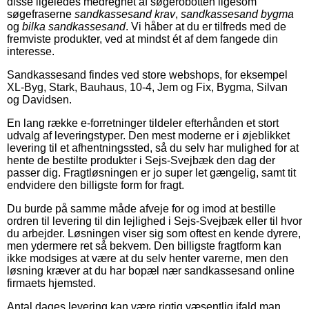
disse ligeledes medregnet af søgerobotten ligesom
søgefraserne
sandkassesand krav
,
sandkassesand bygma
og
bilka sandkassesand
. Vi håber at du er tilfreds med de
fremviste produkter, ved at mindst ét af dem fangede din
interesse.
Sandkassesand findes ved store webshops, for eksempel
XL-Byg, Stark, Bauhaus, 10-4, Jem og Fix, Bygma, Silvan
og Davidsen.
En lang række e-forretninger tildeler efterhånden et stort
udvalg af leveringstyper. Den mest moderne er i øjeblikket
levering til et afhentningssted, så du selv har mulighed for at
hente de bestilte produkter i Sejs-Svejbæk den dag der
passer dig. Fragtløsningen er jo super let gængelig, samt tit
endvidere den billigste form for fragt.
Du burde på samme måde afveje for og imod at bestille
ordren til levering til din lejlighed i Sejs-Svejbæk eller til hvor
du arbejder. Løsningen viser sig som oftest en kende dyrere,
men ydermere ret så bekvem. Den billigste fragtform kan
ikke modsiges at være at du selv henter varerne, men den
løsning kræver at du har bopæl nær sandkassesand online
firmaets hjemsted.
Antal dages levering kan være rigtig væsentlig ifald man