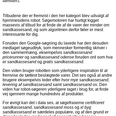
alternativ).
Tilbudene der er fremvist i den her kategori blev udvalgt af
hjemmesidens robot. Søgemotoren har hurtigt kigget
massevis af tilbud for at finde de af de varer der minder om
sandkassesand, og som algoritmen derfor føler er mest
interessante for dig.
Foruden den Google-søgning du lavede har den desuden
medtaget søgeudtryk, som mennesker formentlig skriver i
den sammenhæng, eksempelvis
sandkassesand
pricerunner
og
sandkassesand odense
foruden ord som
hva
er sandkassesand
og
gratis sandkassesand
.
Den viden bruger robotten som yderligere inspiration til at
fremvise de tættest beslægtede varer. Det ses også at andre
brugere eksempelvis leder efter
hvor mye sandkassesand
,
levering af sandkassesand
samt
sandkassesand os
. Den
viden har robot-søgeren yderligere taget i brug for, at finde
vej igennem mange hundredvis af produkter.
For øvrigt kan det i data ses, at søgefraserne
certificeret
sandkassesand
,
sandkassesand moss
og
xl byg
sandkassesand
er særdeles populære, og af den grund er