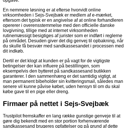
opgave.
En nemmere løsning er at efterse hvorvidt online
virksomheden i Sejs-Svejbæk er medlem af e-mærket,
eftersom det typisk er en angivelse af at online forhandleren
opererer i overensstemmelse med den officielle danske
lovgivning, tillige med at internet virksomheden
rutinemæssigt besigtiges af jurister som er indført i reglerne
på området. Desuden giver det dig genvej til opbakning, når
du skulle få besvær med sandkassesandet i processen med
dit indkøb.
Dertil er det klogt at kunden er på vagt for de vigtigste
betingelser der kan influere på bestillingen, som
eksempelvis den bytteret på sandkassesand butikken
garanterer. I den sammenhæng er det samtidig vigtigt, at
man permanent bibeholder sin kvitteringsmail, således man
senere vil kunne påvise købet, uden hensyn til om du skal
købe gave til en pige eller dreng.
Firmaer på nettet i Sejs-Svejbæk
Trustpilot fremskaffer en lang række gunstige genveje til at
gøre dig bekendt med en stor portion forhenværende
sandkassesand brugeres opfattelser og på grund af dette