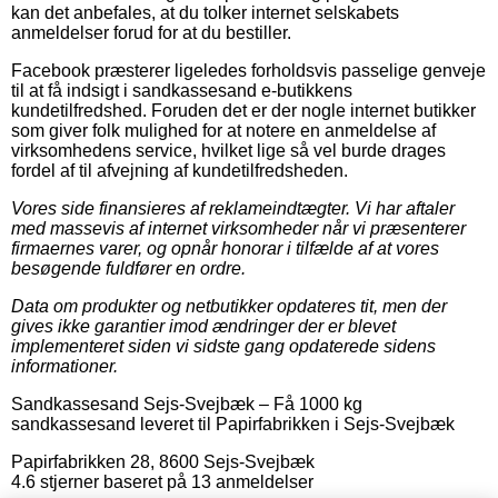
kan det anbefales, at du tolker internet selskabets
anmeldelser forud for at du bestiller.
Facebook præsterer ligeledes forholdsvis passelige genveje
til at få indsigt i sandkassesand e-butikkens
kundetilfredshed. Foruden det er der nogle internet butikker
som giver folk mulighed for at notere en anmeldelse af
virksomhedens service, hvilket lige så vel burde drages
fordel af til afvejning af kundetilfredsheden.
Vores side finansieres af reklameindtægter. Vi har aftaler
med massevis af internet virksomheder når vi præsenterer
firmaernes varer, og opnår honorar i tilfælde af at vores
besøgende fuldfører en ordre.
Data om produkter og netbutikker opdateres tit, men der
gives ikke garantier imod ændringer der er blevet
implementeret siden vi sidste gang opdaterede sidens
informationer.
Sandkassesand Sejs-Svejbæk
–
Få 1000 kg
sandkassesand leveret til Papirfabrikken i Sejs-Svejbæk
Papirfabrikken 28
,
8600
Sejs-Svejbæk
4.6
stjerner baseret på
13
anmeldelser