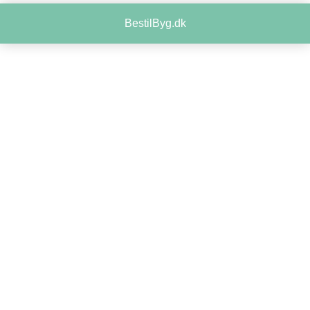
BestilByg.dk