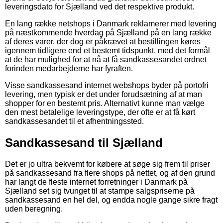
leveringsdato for Sjælland ved det respektive produkt.
En lang række netshops i Danmark reklamerer med levering
på næstkommende hverdag på Sjælland på en lang række
af deres varer, der dog er påkrævet at bestillingen køres
igennem tidligere end et bestemt tidspunkt, med det formål
at de har mulighed for at nå at få sandkassesandet ordnet
forinden medarbejderne har fyraften.
Visse sandkassesand internet webshops byder på portofri
levering, men typisk er det under forudsætning af at man
shopper for en bestemt pris. Alternativt kunne man vælge
den mest betalelige leveringstype, der ofte er at få kørt
sandkassesandet til et afhentningssted.
Sandkassesand til Sjælland
Det er jo ultra bekvemt for købere at søge sig frem til priser
på sandkassesand fra flere shops på nettet, og af den grund
har langt de fleste internet forretninger i Danmark på
Sjælland set sig tvunget til at stampe salgspriserne på
sandkassesand en hel del, og endda nogle gange sikre fragt
uden beregning.