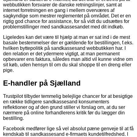
webbutikken forsvarer de danske retningslinjer, samt at
internet forretningen en gang i mellem overværes af
sagkyndige som mestrer reglementet på området. Det er en
rigtig god chance for assistance, for så vidt du udsættes for
problemstillinger med sandkassesandet med dit indkøb.
Ligeledes kan det være til hjælp at man er sat ind i de mest
basale bestemmelser der er gældende for bestillingen, f.eks.
hvilken byttepolitik på sandkassesand webbutikken har. I
den relation er det ydermere vigtigt, at man permanent
opbevarer ens faktura, således man altid vil kunne vidne om
sit køb, uden hensyn til om du skal shoppe til en dreng eller
pige.
E-handler på Sjælland
Trustpilot tilbyder temmelig belejlige chancer for at besigtige
en række tidligere sandkassesand konsumenters
reflektioner og af den grund stiller vi forslag om, at du ser
nærmere på online forhandlerens kritik før du lægger din
bestilling.
Facebook medfører lige så vel absolut pæne genveje til at få
kendskab til sandkassesand e-firmaets kundetilfredshed. I