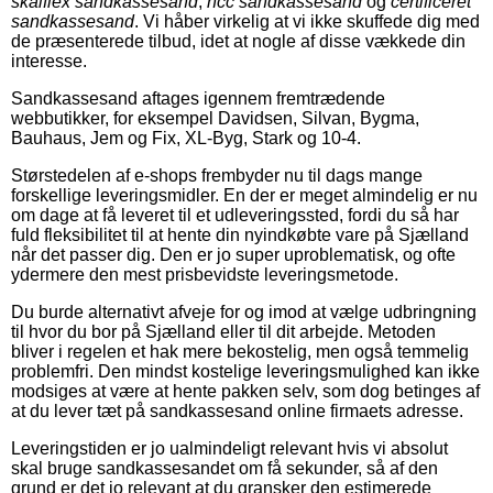
skalflex sandkassesand
,
ncc sandkassesand
og
certificeret
sandkassesand
. Vi håber virkelig at vi ikke skuffede dig med
de præsenterede tilbud, idet at nogle af disse vækkede din
interesse.
Sandkassesand aftages igennem fremtrædende
webbutikker, for eksempel Davidsen, Silvan, Bygma,
Bauhaus, Jem og Fix, XL-Byg, Stark og 10-4.
Størstedelen af e-shops frembyder nu til dags mange
forskellige leveringsmidler. En der er meget almindelig er nu
om dage at få leveret til et udleveringssted, fordi du så har
fuld fleksibilitet til at hente din nyindkøbte vare på Sjælland
når det passer dig. Den er jo super uproblematisk, og ofte
ydermere den mest prisbevidste leveringsmetode.
Du burde alternativt afveje for og imod at vælge udbringning
til hvor du bor på Sjælland eller til dit arbejde. Metoden
bliver i regelen et hak mere bekostelig, men også temmelig
problemfri. Den mindst kostelige leveringsmulighed kan ikke
modsiges at være at hente pakken selv, som dog betinges af
at du lever tæt på sandkassesand online firmaets adresse.
Leveringstiden er jo ualmindeligt relevant hvis vi absolut
skal bruge sandkassesandet om få sekunder, så af den
grund er det jo relevant at du gransker den estimerede