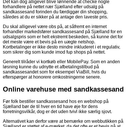
Det kan dog alligevel blive lønnende at checke nogle
forhandlere på nettet nær Sjælland efter udsalg på
sandkassesand forinden du færdiggør din shopping,
således at du er sikker på at antage den laveste pris.
Du skal alligevel være obs på, at såfremt en internet
forhandler markedsfører sandkassesand på Sjælland for en
udsalgspris som er helt ekstremt beskeden, så kunne det for
det meste være et bevis på en uægte netshop.
Kortbetalinger er ikke desto mindre inkluderet i et regulativ,
som sikrer dig som kunde imod fup shops på nettet.
Generelt tilråder vi kortkøb eller MobilePay. Som en anden
løsning kunne du udnytte et afbetalingstilbud på
sandkassesandet som for eksempel ViaBill, hvis du
efterspørger at honorere omkostningerne senere.
Online varehuse med sandkassesand
Før folk bestiller sandkassesand hos en webshop på
Sjælland bør de til hver en tid have øje for dens
forretningsvilkår, dog er det uden tvivl ikke særlig sjovt.
Alternativet kan derfor være at bemærke om webbutikken på
Sjælland er støttet af e-mærket, da det ofte er et bevis på at