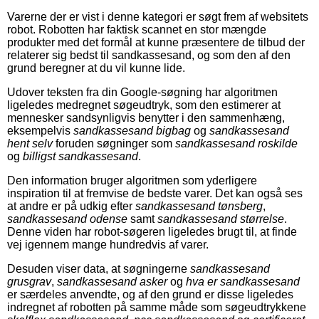
Varerne der er vist i denne kategori er søgt frem af websitets
robot. Robotten har faktisk scannet en stor mængde
produkter med det formål at kunne præsentere de tilbud der
relaterer sig bedst til sandkassesand, og som den af den
grund beregner at du vil kunne lide.
Udover teksten fra din Google-søgning har algoritmen
ligeledes medregnet søgeudtryk, som den estimerer at
mennesker sandsynligvis benytter i den sammenhæng,
eksempelvis
sandkassesand bigbag
og
sandkassesand
hent selv
foruden søgninger som
sandkassesand roskilde
og
billigst sandkassesand
.
Den information bruger algoritmen som yderligere
inspiration til at fremvise de bedste varer. Det kan også ses
at andre er på udkig efter
sandkassesand tønsberg
,
sandkassesand odense
samt
sandkassesand størrelse
.
Denne viden har robot-søgeren ligeledes brugt til, at finde
vej igennem mange hundredvis af varer.
Desuden viser data, at søgningerne
sandkassesand
grusgrav
,
sandkassesand asker
og
hva er sandkassesand
er særdeles anvendte, og af den grund er disse ligeledes
indregnet af robotten på samme måde som søgeudtrykkene