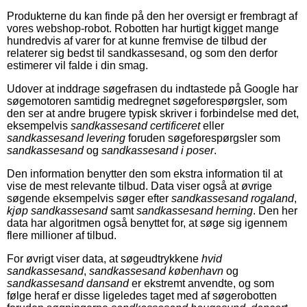
Produkterne du kan finde på den her oversigt er frembragt af
vores webshop-robot. Robotten har hurtigt kigget mange
hundredvis af varer for at kunne fremvise de tilbud der
relaterer sig bedst til sandkassesand, og som den derfor
estimerer vil falde i din smag.
Udover at inddrage søgefrasen du indtastede på Google har
søgemotoren samtidig medregnet søgeforespørgsler, som
den ser at andre brugere typisk skriver i forbindelse med det,
eksempelvis
sandkassesand certificeret
eller
sandkassesand levering
foruden søgeforespørgsler som
sandkassesand
og
sandkassesand i poser
.
Den information benytter den som ekstra information til at
vise de mest relevante tilbud. Data viser også at øvrige
søgende eksempelvis søger efter
sandkassesand rogaland
,
kjøp sandkassesand
samt
sandkassesand herning
. Den her
data har algoritmen også benyttet for, at søge sig igennem
flere millioner af tilbud.
For øvrigt viser data, at søgeudtrykkene
hvid
sandkassesand
,
sandkassesand københavn
og
sandkassesand dansand
er ekstremt anvendte, og som
følge heraf er disse ligeledes taget med af søgerobotten