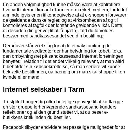
En anden valgmulighed kunne måske være at kontrollere
hvorvidt internet firmaet i Tarm er e-mærket medlem, fordi det
almindeligvis er en tilkendegivelse af at e-shoppen forsvarer
de gældende danske regler, og at virksomheden af og til
kontrolleres af fagfolk der forstår de gældende vilkår. Dette
er desuden din genvej til at få hjælp, ifald du forvoldes
besvær med sandkassesandet ved din bestilling.
Derudover slår vi et slag for at du er vaks omkring de
fundamentale vedtægter der har betydning for købet, f.eks.
den ombytningsret på sandkassesand internet forretningen
benytter. I relation til det er det virkelig relevant, at man altid
bibeholder sin købsbekræftelse, så man senere vil kunne
bekræfte bestillingen, uafhængig om man skal shoppe til en
kvinde eller mand.
Internet selskaber i Tarm
Trustpilot bringer dig ultra belejlige genveje til at kortlægge
en stor gruppe forhenværende sandkassesand kunders
reflektioner og af den grund støtter vi, at du beser e-
butikkens kritik inden du bestiller.
Facebook tilbyder endvidere ret passelige muligheder for at