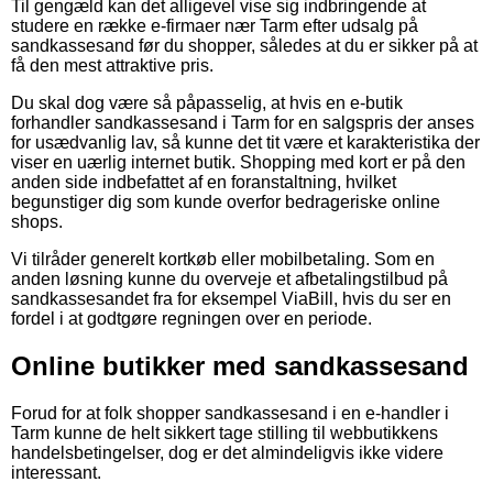
Til gengæld kan det alligevel vise sig indbringende at
studere en række e-firmaer nær Tarm efter udsalg på
sandkassesand før du shopper, således at du er sikker på at
få den mest attraktive pris.
Du skal dog være så påpasselig, at hvis en e-butik
forhandler sandkassesand i Tarm for en salgspris der anses
for usædvanlig lav, så kunne det tit være et karakteristika der
viser en uærlig internet butik. Shopping med kort er på den
anden side indbefattet af en foranstaltning, hvilket
begunstiger dig som kunde overfor bedrageriske online
shops.
Vi tilråder generelt kortkøb eller mobilbetaling. Som en
anden løsning kunne du overveje et afbetalingstilbud på
sandkassesandet fra for eksempel ViaBill, hvis du ser en
fordel i at godtgøre regningen over en periode.
Online butikker med sandkassesand
Forud for at folk shopper sandkassesand i en e-handler i
Tarm kunne de helt sikkert tage stilling til webbutikkens
handelsbetingelser, dog er det almindeligvis ikke videre
interessant.