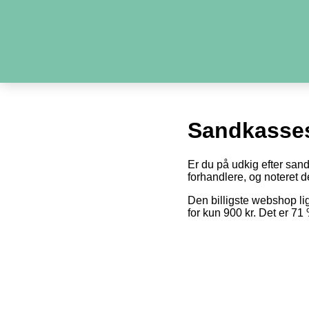
Sandkasses
Er du på udkig efter san
forhandlere, og noteret de
Den billigste webshop l
for kun 900 kr. Det er 7