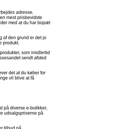
arbejdes adresse.
en mest prisbevidste
alder med at du har bopæl
g af den grund er det jo
e produkt.
produkter, som imidlertid
kassesandet sendt afsted
er det at du køber for
ge vil blive at få
 på diverse e-butikker,
ære udsalgspriserne på
r tilbud på