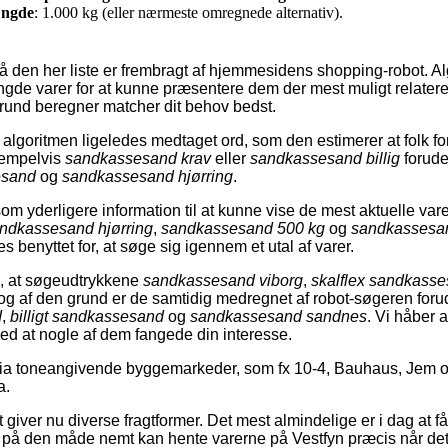
ngde
: 1.000 kg (eller nærmeste omregnede alternativ).
å den her liste er frembragt af hjemmesidens shopping-robot. A
e varer for at kunne præsentere dem der mest muligt relaterer
rund beregner matcher dit behov bedst.
lgoritmen ligeledes medtaget ord, som den estimerer at folk for
sempelvis
sandkassesand krav
eller
sandkassesand billig
forude
esand
og
sandkassesand hjørring
.
m yderligere information til at kunne vise de mest aktuelle varer
ndkassesand hjørring
,
sandkassesand 500 kg
og
sandkassesand
 benyttet for, at søge sig igennem et utal af varer.
ta, at søgeudtrykkene
sandkassesand viborg
,
skalflex sandkass
, og af den grund er de samtidig medregnet af robot-søgeren fo
d
,
billigt sandkassesand
og
sandkassesand sandnes
. Vi håber a
ved at nogle af dem fangede din interesse.
 toneangivende byggemarkeder, som fx 10-4, Bauhaus, Jem og
a.
t giver nu diverse fragtformer. Det mest almindelige er i dag at få l
u på den måde nemt kan hente varerne på Vestfyn præcis når de