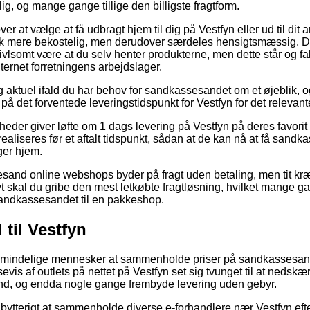
ig, og mange gange tillige den billigste fragtform.
 at vælge at få udbragt hjem til dig på Vestfyn eller ud til dit 
hak mere bekostelig, men derudover særdeles hensigtsmæssig. D
vivlsomt være at du selv henter produkterne, men dette står og f
ernet forretningens arbejdslager.
g aktuel ifald du har behov for sandkassesandet om et øjeblik, o
 på det forventede leveringstidspunkt for Vestfyn for det relevant
eder giver løfte om 1 dags levering på Vestfyn på deres favorit 
 realiseres før et aftalt tidspunkt, sådan at de kan nå at få sand
ger hjem.
and online webshops byder på fragt uden betaling, men tit kræv
t skal du gribe den mest letkøbte fragtløsning, hvilket mange gan
e sandkassesandet til en pakkeshop.
til Vestfyn
r almindelige mennesker at sammenholde priser på sandkassesand
vis af outlets på nettet på Vestfyn set sig tvunget til at nedsk
nd, og endda nogle gange frembyde levering uden gebyr.
dbytterigt at sammenholde diverse e-forhandlere nær Vestfyn efte