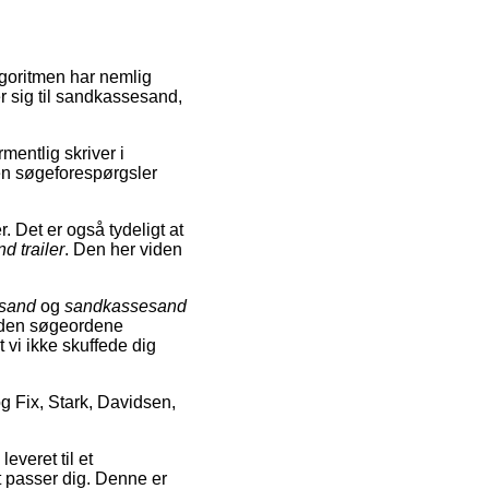
lgoritmen har nemlig
 sig til sandkassesand,
mentlig skriver i
n søgeforespørgsler
. Det er også tydeligt at
 trailer
. Den her viden
esand
og
sandkassesand
ruden søgeordene
t vi ikke skuffede dig
 Fix, Stark, Davidsen,
everet til et
t passer dig. Denne er