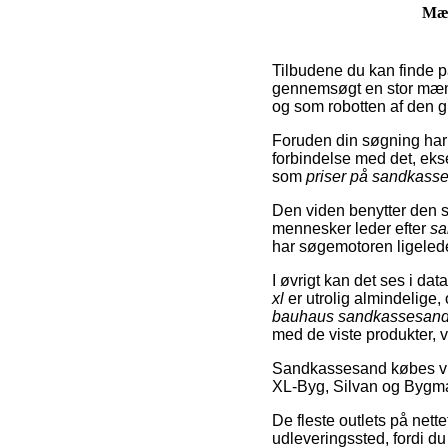
Mæ
Tilbudene du kan finde p
gennemsøgt en stor mængd
og som robotten af den g
Foruden din søgning har a
forbindelse med det, ek
som
priser på sandkass
Den viden benytter den so
mennesker leder efter
sa
har søgemotoren ligeledes
I øvrigt kan det ses i da
xl
er utrolig almindelige
bauhaus sandkassesan
med de viste produkter, 
Sandkassesand købes via
XL-Byg, Silvan og Bygm
De fleste outlets på nette
udleveringssted, fordi d