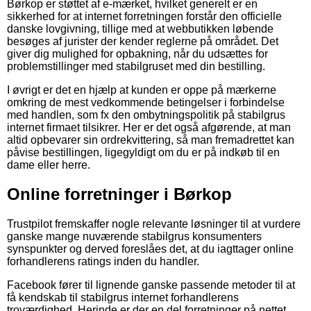
Børkop er støttet af e-mærket, hvilket generelt er en
sikkerhed for at internet forretningen forstår den officielle
danske lovgivning, tillige med at webbutikken løbende
besøges af jurister der kender reglerne på området. Det
giver dig mulighed for opbakning, når du udsættes for
problemstillinger med stabilgruset med din bestilling.
I øvrigt er det en hjælp at kunden er oppe på mærkerne
omkring de mest vedkommende betingelser i forbindelse
med handlen, som fx den ombytningspolitik på stabilgrus
internet firmaet tilsikrer. Her er det også afgørende, at man
altid opbevarer sin ordrekvittering, så man fremadrettet kan
påvise bestillingen, ligegyldigt om du er på indkøb til en
dame eller herre.
Online forretninger i Børkop
Trustpilot fremskaffer nogle relevante løsninger til at vurdere
ganske mange nuværende stabilgrus konsumenters
synspunkter og derved foreslåes det, at du iagttager online
forhandlerens ratings inden du handler.
Facebook fører til lignende ganske passende metoder til at
få kendskab til stabilgrus internet forhandlerens
troværdighed. Herinde er der en del forretninger på nettet