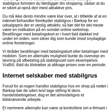
stabilgrus forinden du færdiggør din shopping, sådan at du
er sikret at opnå den mest attraktive pris.
Du må ikke desto mindre være klar over, at i tilfælde af at en
internet forhandler frembyder stabilgrus i Børkop for en
udsalgspris der er utrolig attraktiv, så bør det for det meste
være en indikation på en svindel online webshop.
Bestillinger med betalingskort er i hvert fald dækket ind
under en orden, som sikrer dig som kunde imod snydagtige
online forretninger.
Vi tilråder bestillinger med betalingskort eller betalinger med
mobilen. Som en alternativ mulighed burde du overveje en
løsning på afbetaling på stabilgruset som eksempelvis
ViaBill, ifald du tilstræber at afdrage prisen over en periode.
Internet selskaber med stabilgrus
Forud for at nogen handler stabilgrus hos en shop på nettet i
Børkop bør de uden tvivl tage stilling til dens
handelsbetingelser, dog er det almindeligvis et
tidskrævende arbejde.
Et nemmere alternativ kan være at kontrollere om e-firmaet i