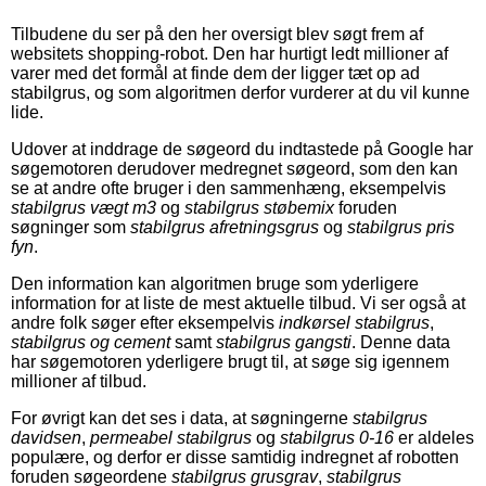
Tilbudene du ser på den her oversigt blev søgt frem af
websitets shopping-robot. Den har hurtigt ledt millioner af
varer med det formål at finde dem der ligger tæt op ad
stabilgrus, og som algoritmen derfor vurderer at du vil kunne
lide.
Udover at inddrage de søgeord du indtastede på Google har
søgemotoren derudover medregnet søgeord, som den kan
se at andre ofte bruger i den sammenhæng, eksempelvis
stabilgrus vægt m3
og
stabilgrus støbemix
foruden
søgninger som
stabilgrus afretningsgrus
og
stabilgrus pris
fyn
.
Den information kan algoritmen bruge som yderligere
information for at liste de mest aktuelle tilbud. Vi ser også at
andre folk søger efter eksempelvis
indkørsel stabilgrus
,
stabilgrus og cement
samt
stabilgrus gangsti
. Denne data
har søgemotoren yderligere brugt til, at søge sig igennem
millioner af tilbud.
For øvrigt kan det ses i data, at søgningerne
stabilgrus
davidsen
,
permeabel stabilgrus
og
stabilgrus 0-16
er aldeles
populære, og derfor er disse samtidig indregnet af robotten
foruden søgeordene
stabilgrus grusgrav
,
stabilgrus