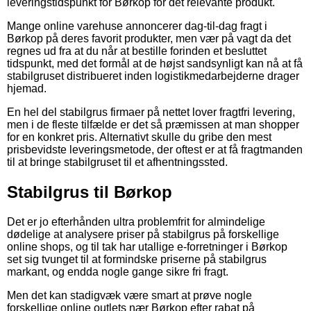
leveringstidspunkt for Børkop for det relevante produkt.
Mange online varehuse annoncerer dag-til-dag fragt i
Børkop på deres favorit produkter, men vær på vagt da det
regnes ud fra at du når at bestille forinden et besluttet
tidspunkt, med det formål at de højst sandsynligt kan nå at få
stabilgruset distribueret inden logistikmedarbejderne drager
hjemad.
En hel del stabilgrus firmaer på nettet lover fragtfri levering,
men i de fleste tilfælde er det så præmissen at man shopper
for en konkret pris. Alternativt skulle du gribe den mest
prisbevidste leveringsmetode, der oftest er at få fragtmanden
til at bringe stabilgruset til et afhentningssted.
Stabilgrus til Børkop
Det er jo efterhånden ultra problemfrit for almindelige
dødelige at analysere priser på stabilgrus på forskellige
online shops, og til tak har utallige e-forretninger i Børkop
set sig tvunget til at formindske priserne på stabilgrus
markant, og endda nogle gange sikre fri fragt.
Men det kan stadigvæk være smart at prøve nogle
forskellige online outlets nær Børkop efter rabat på