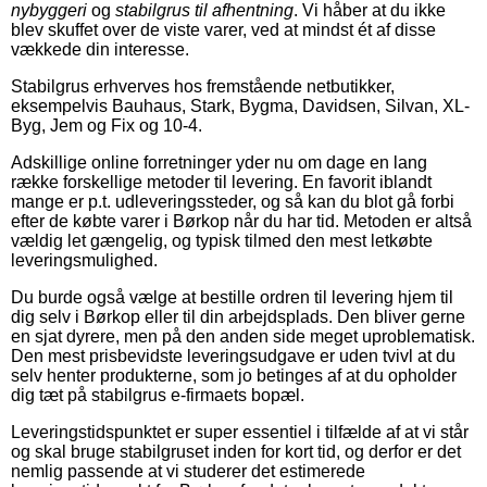
nybyggeri
og
stabilgrus til afhentning
. Vi håber at du ikke
blev skuffet over de viste varer, ved at mindst ét af disse
vækkede din interesse.
Stabilgrus erhverves hos fremstående netbutikker,
eksempelvis Bauhaus, Stark, Bygma, Davidsen, Silvan, XL-
Byg, Jem og Fix og 10-4.
Adskillige online forretninger yder nu om dage en lang
række forskellige metoder til levering. En favorit iblandt
mange er p.t. udleveringssteder, og så kan du blot gå forbi
efter de købte varer i Børkop når du har tid. Metoden er altså
vældig let gængelig, og typisk tilmed den mest letkøbte
leveringsmulighed.
Du burde også vælge at bestille ordren til levering hjem til
dig selv i Børkop eller til din arbejdsplads. Den bliver gerne
en sjat dyrere, men på den anden side meget uproblematisk.
Den mest prisbevidste leveringsudgave er uden tvivl at du
selv henter produkterne, som jo betinges af at du opholder
dig tæt på stabilgrus e-firmaets bopæl.
Leveringstidspunktet er super essentiel i tilfælde af at vi står
og skal bruge stabilgruset inden for kort tid, og derfor er det
nemlig passende at vi studerer det estimerede