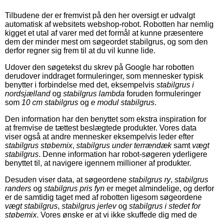
Tilbudene der er fremvist på den her oversigt er udvalgt
automatisk af websitets webshop-robot. Robotten har nemlig
kigget et utal af varer med det formål at kunne præsentere
dem der minder mest om søgeordet stabilgrus, og som den
derfor regner sig frem til at du vil kunne lide.
Udover den søgetekst du skrev på Google har robotten
derudover inddraget formuleringer, som mennesker typisk
benytter i forbindelse med det, eksempelvis
stabilgrus i
nordsjælland
og
stabilgrus lambda
foruden formuleringer
som
10 cm stabilgrus
og
e modul stabilgrus
.
Den information har den benyttet som ekstra inspiration for
at fremvise de tættest beslægtede produkter. Vores data
viser også at andre mennesker eksempelvis leder efter
stabilgrus støbemix
,
stabilgrus under terrændæk
samt
vægt
stabilgrus
. Denne information har robot-søgeren yderligere
benyttet til, at navigere igennem millioner af produkter.
Desuden viser data, at søgeordene
stabilgrus ry
,
stabilgrus
randers
og
stabilgrus pris fyn
er meget almindelige, og derfor
er de samtidig taget med af robotten ligesom søgeordene
vægt stabilgrus
,
stabilgrus jerlev
og
stabilgrus i stedet for
støbemix
. Vores ønske er at vi ikke skuffede dig med de