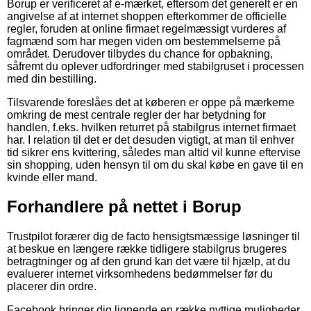
Borup er verificeret af e-mærket, eftersom det generelt er en
angivelse af at internet shoppen efterkommer de officielle
regler, foruden at online firmaet regelmæssigt vurderes af
fagmænd som har megen viden om bestemmelserne på
området. Derudover tilbydes du chance for opbakning,
såfremt du oplever udfordringer med stabilgruset i processen
med din bestilling.
Tilsvarende foreslåes det at køberen er oppe på mærkerne
omkring de mest centrale regler der har betydning for
handlen, f.eks. hvilken returret på stabilgrus internet firmaet
har. I relation til det er det desuden vigtigt, at man til enhver
tid sikrer ens kvittering, således man altid vil kunne eftervise
sin shopping, uden hensyn til om du skal købe en gave til en
kvinde eller mand.
Forhandlere på nettet i Borup
Trustpilot forærer dig de facto hensigtsmæssige løsninger til
at beskue en længere række tidligere stabilgrus brugeres
betragtninger og af den grund kan det være til hjælp, at du
evaluerer internet virksomhedens bedømmelser før du
placerer din ordre.
Facebook bringer dig lignende en række nyttige muligheder