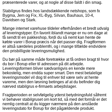
præsenterede varer, og at nogle af disse faldt i din smag.
Stabilgrus findes hos landsdækkende netshops, som fx
Bygma, Jem og Fix, XL-Byg, Silvan, Bauhaus, 10-4,
Davidsen og Stark.
Mange internet varehuse tildeler efterhånden et bredt udvalg
af leveringstyper. En favorit iblandt mange er nu om dage at
få sendt til en pakkeshop, fordi du så nemt kan hente de
købte varer i Borup præcis når det passer dig. Fragtformen
er altså særdeles problemfri, og i mange tilfælde endvidere
den prisbilligste leveringsmulighed.
Du bør på samme måde foretrække at få ordren bragt til hvor
du bor i Borup eller til adressen på dit arbejde.
Leveringsformen bliver sædvanligvis en kende mere
bekostelig, men endda super smart. Den mest betalelige
leveringsmodel vil dog til enhver tid være selv at hente
varerne, men den løsning betinges af at du befinder dig
nærved stabilgrus e-firmaets arbejdslager.
Fragtperioden er selvfølgelig yderst betydningsfuld såfremt
vi behøver stabilgruset om kort tid, så med det formål er det
nemlig centralt at du kigger nærmere på den anslåede
leveringsdato for Borup for det pågældende produkt.