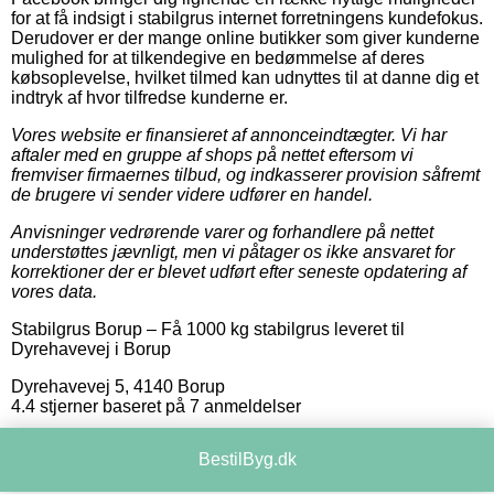
for at få indsigt i stabilgrus internet forretningens kundefokus.
Derudover er der mange online butikker som giver kunderne
mulighed for at tilkendegive en bedømmelse af deres
købsoplevelse, hvilket tilmed kan udnyttes til at danne dig et
indtryk af hvor tilfredse kunderne er.
Vores website er finansieret af annonceindtægter. Vi har
aftaler med en gruppe af shops på nettet eftersom vi
fremviser firmaernes tilbud, og indkasserer provision såfremt
de brugere vi sender videre udfører en handel.
Anvisninger vedrørende varer og forhandlere på nettet
understøttes jævnligt, men vi påtager os ikke ansvaret for
korrektioner der er blevet udført efter seneste opdatering af
vores data.
Stabilgrus Borup
–
Få 1000 kg stabilgrus leveret til
Dyrehavevej i Borup
Dyrehavevej 5
,
4140
Borup
4.4
stjerner baseret på
7
anmeldelser
BestilByg.dk