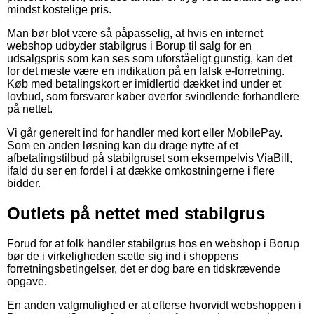
mindst kostelige pris.
Man bør blot være så påpasselig, at hvis en internet
webshop udbyder stabilgrus i Borup til salg for en
udsalgspris som kan ses som uforståeligt gunstig, kan det
for det meste være en indikation på en falsk e-forretning.
Køb med betalingskort er imidlertid dækket ind under et
lovbud, som forsvarer køber overfor svindlende forhandlere
på nettet.
Vi går generelt ind for handler med kort eller MobilePay.
Som en anden løsning kan du drage nytte af et
afbetalingstilbud på stabilgruset som eksempelvis ViaBill,
ifald du ser en fordel i at dække omkostningerne i flere
bidder.
Outlets på nettet med stabilgrus
Forud for at folk handler stabilgrus hos en webshop i Borup
bør de i virkeligheden sætte sig ind i shoppens
forretningsbetingelser, det er dog bare en tidskrævende
opgave.
En anden valgmulighed er at efterse hvorvidt webshoppen i