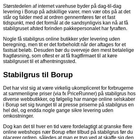
Størstedelen af internet varehuse byder på dag-til-dag
levering i Borup på adskillige varer, men vær obs på at det
står og falder med at ordren gennemføres før et fast
tidspunkt, med det formål at de sandsynligvis kan nå at få
stabilgruset afsted forinden pakkepersonalet har fyraften.
Nogle få stabilgrus online butikker yder levering uden
beregning, men tit er det forbeholdt når der aftages for et
fastsat beløb. Desuden bør du overveje den mest betalelige
fragtløsning, som oftest er at få fragtfirmaet til at køre
stabilgruset til et afhentningssted.
Stabilgrus til Borup
Det har vist sig at være virkelig ukompliceret for forbrugerne
at sammenligne priser (via fx PriceRunner) på stabilgrus hos
diverse webbutikker, og følgelig har mange online selskaber
i Borup set sig tvunget til at presse priserne på stabilgrus en
hel del, og endda nogle gange sikre levering uden
omkostninger.
Dog kan det til hver en tid være fordelagtigt at granske flere
online webshops nær Borup efter tilbud på stabilgrus før du
placerer ordren, således at man er tryg ved at skaffe sig den