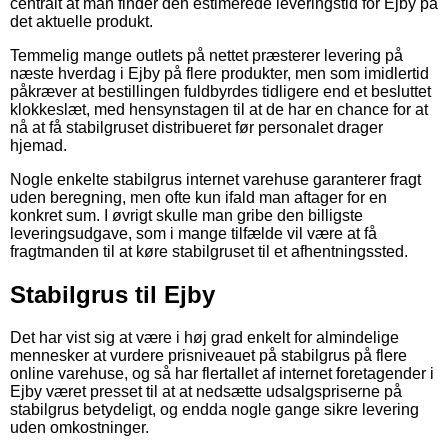
centralt at man finder den estimerede leveringstid for Ejby på
det aktuelle produkt.
Temmelig mange outlets på nettet præsterer levering på
næste hverdag i Ejby på flere produkter, men som imidlertid
påkræver at bestillingen fuldbyrdes tidligere end et besluttet
klokkeslæt, med hensynstagen til at de har en chance for at
nå at få stabilgruset distribueret før personalet drager
hjemad.
Nogle enkelte stabilgrus internet varehuse garanterer fragt
uden beregning, men ofte kun ifald man aftager for en
konkret sum. I øvrigt skulle man gribe den billigste
leveringsudgave, som i mange tilfælde vil være at få
fragtmanden til at køre stabilgruset til et afhentningssted.
Stabilgrus til Ejby
Det har vist sig at være i høj grad enkelt for almindelige
mennesker at vurdere prisniveauet på stabilgrus på flere
online varehuse, og så har flertallet af internet foretagender i
Ejby været presset til at at nedsætte udsalgspriserne på
stabilgrus betydeligt, og endda nogle gange sikre levering
uden omkostninger.