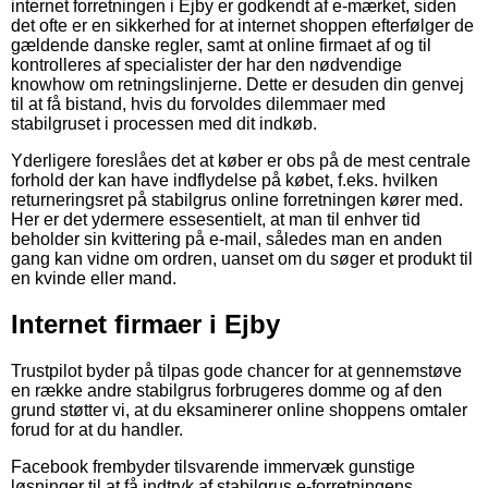
internet forretningen i Ejby er godkendt af e-mærket, siden
det ofte er en sikkerhed for at internet shoppen efterfølger de
gældende danske regler, samt at online firmaet af og til
kontrolleres af specialister der har den nødvendige
knowhow om retningslinjerne. Dette er desuden din genvej
til at få bistand, hvis du forvoldes dilemmaer med
stabilgruset i processen med dit indkøb.
Yderligere foreslåes det at køber er obs på de mest centrale
forhold der kan have indflydelse på købet, f.eks. hvilken
returneringsret på stabilgrus online forretningen kører med.
Her er det ydermere essesentielt, at man til enhver tid
beholder sin kvittering på e-mail, således man en anden
gang kan vidne om ordren, uanset om du søger et produkt til
en kvinde eller mand.
Internet firmaer i Ejby
Trustpilot byder på tilpas gode chancer for at gennemstøve
en række andre stabilgrus forbrugeres domme og af den
grund støtter vi, at du eksaminerer online shoppens omtaler
forud for at du handler.
Facebook frembyder tilsvarende immervæk gunstige
løsninger til at få indtryk af stabilgrus e-forretningens