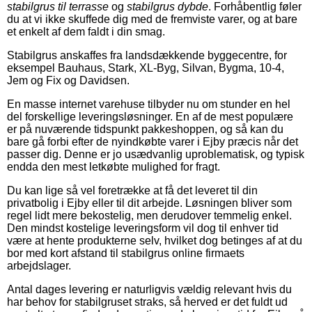
stabilgrus til terrasse
og
stabilgrus dybde
. Forhåbentlig føler
du at vi ikke skuffede dig med de fremviste varer, og at bare
et enkelt af dem faldt i din smag.
Stabilgrus anskaffes fra landsdækkende byggecentre, for
eksempel Bauhaus, Stark, XL-Byg, Silvan, Bygma, 10-4,
Jem og Fix og Davidsen.
En masse internet varehuse tilbyder nu om stunder en hel
del forskellige leveringsløsninger. En af de mest populære
er på nuværende tidspunkt pakkeshoppen, og så kan du
bare gå forbi efter de nyindkøbte varer i Ejby præcis når det
passer dig. Denne er jo usædvanlig uproblematisk, og typisk
endda den mest letkøbte mulighed for fragt.
Du kan lige så vel foretrække at få det leveret til din
privatbolig i Ejby eller til dit arbejde. Løsningen bliver som
regel lidt mere bekostelig, men derudover temmelig enkel.
Den mindst kostelige leveringsform vil dog til enhver tid
være at hente produkterne selv, hvilket dog betinges af at du
bor med kort afstand til stabilgrus online firmaets
arbejdslager.
Antal dages levering er naturligvis vældig relevant hvis du
har behov for stabilgruset straks, så herved er det fuldt ud