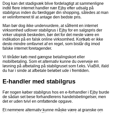
Dog kan det stadigvæk blive fordelagtigt at sammenligne
indtil flere internet handler nær Ejby efter udsalg på
stabilgrus inden du færdiggør din shopping, således at man
er velinformeret til at antage den bedste pris.
Man bør dog ikke undervurdere, at såfremt en internet
virksomhed udlover stabilgrus i Ejby for en salgspris der
virker utopisk beskeden, bør det for det meste være en
indikation på en falsk online virksomhed. Kortkøb er ikke
desto mindre omfavnet af en regel, som bistår dig imod
falske internet foretagender.
Vi tilråder køb med gængse betalingskort eller
mobilbetaling. Som et alternativ kunne du overveje en
løsning på afbetaling på stabilgruset som f.eks. ViaBill, ifald
du har i sinde at afbetale beløbet ude i fremtiden.
E-handler med stabilgrus
Før nogen køber stabilgrus hos en e-forhandler i Ejby burde
de sådan set bese forhandlerens handelsbetingelser, men
det er uden tvivl en omfattende opgave.
Et nemmere alternativ kunne måske være at granske om