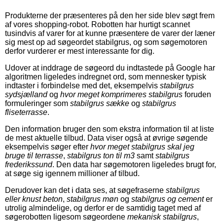
Produkterne der præsenteres på den her side blev søgt frem
af vores shopping-robot. Robotten har hurtigt scannet
tusindvis af varer for at kunne præsentere de varer der læner
sig mest op ad søgeordet stabilgrus, og som søgemotoren
derfor vurderer er mest interessante for dig.
Udover at inddrage de søgeord du indtastede på Google har
algoritmen ligeledes indregnet ord, som mennesker typisk
indtaster i forbindelse med det, eksempelvis
stabilgrus
sydsjælland
og
hvor meget komprimeres stabilgrus
foruden
formuleringer som
stabilgrus sække
og
stabilgrus
fliseterrasse
.
Den information bruger den som ekstra information til at liste
de mest aktuelle tilbud. Data viser også at øvrige søgende
eksempelvis søger efter
hvor meget stabilgrus skal jeg
bruge til terrasse
,
stabilgrus ton til m3
samt
stabilgrus
frederikssund
. Den data har søgemotoren ligeledes brugt for,
at søge sig igennem millioner af tilbud.
Derudover kan det i data ses, at søgefraserne
stabilgrus
eller knust beton
,
stabilgrus møn
og
stabilgrus og cement
er
utrolig almindelige, og derfor er de samtidig taget med af
søgerobotten ligesom søgeordene
mekanisk stabilgrus
,