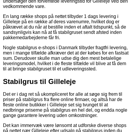
undersøger den forventede leveringstid for Gilleleje ved den
vedkommende vare.
En lang række shops på nettet tilbyder 1 dags levering i
Gilleleje på en række af deres varenumre, hvilket dog er
påkrævet at du når at bestille inden et aftalt tidspunkt, så de
sandsynligvis kan nå at få stabilgruset sendt afsted inden
pakkemedarbejderne får fri.
Nogle stabilgrus e-shops i Danmark tilbyder fragtfri levering,
men i mange tilfælde afkræver det at der købes for en fastsat
sum. Derudover skulle man udse dig den mest betalelige
leveringsmodel, hvilket i de fleste tilfælde vil blive at få dem
til at bringe stabilgruset til et udleveringssted.
Stabilgrus til Gilleleje
Det er i dag ret så ukompliceret for alle at søge sig frem til
priser på stabilgrus fra flere online firmaer, og altså har de
fleste online butikker i Gilleleje set sig tvunget til at
nedbringe priserne på stabilgrus en hel del, og endda nogle
gange garantere levering uden omkostninger.
Det kan immervæk være lønsomt at udforske diverse shops
på nettet nær Gilleleje efter udsalg på stabilgrus inden du