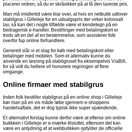
placerer ordren, så du er skråsikker på at få den laveste pris.
Man må imidlertid være klar over, at hvis en netbutik udlover
stabilgrus i Gilleleje for en udsalgspris der virker kolossalt
lav, så kan det i nogle tilfælde være et kendetegn på en
bedragerisk e-handler. Bestillinger med betalingskort er
trods alt en del af en bestemmelse, som assisterer folk
overfor fup online forhandlere.
Generelt slår vi et slag for køb med betalingskort eller
betalinger med mobilen. Som et alternativ kunne du
anvende en løsning på stabilgruset fra eksempelvis ViaBill,
for så vidt du hellere vil honorere regningen af flere
omgange.
Online firmaer med stabilgrus
Inden folk bestiller stabilgrus på en online shop i Gilleleje
bør man på en vis måde løbe igennem e-shoppens
handelsaftale, det er dog typisk ikke super spændende.
Et alternativt forslag kunne derfor være at efterse om online
butikken i Gilleleje er e-mærke tilsluttet, eftersom det kan
være en antydning af at webbutikken opfylder de officielle