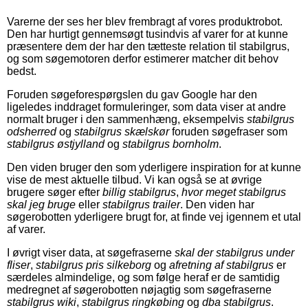
Varerne der ses her blev frembragt af vores produktrobot.
Den har hurtigt gennemsøgt tusindvis af varer for at kunne
præsentere dem der har den tætteste relation til stabilgrus,
og som søgemotoren derfor estimerer matcher dit behov
bedst.
Foruden søgeforespørgslen du gav Google har den
ligeledes inddraget formuleringer, som data viser at andre
normalt bruger i den sammenhæng, eksempelvis
stabilgrus
odsherred
og
stabilgrus skælskør
foruden søgefraser som
stabilgrus østjylland
og
stabilgrus bornholm
.
Den viden bruger den som yderligere inspiration for at kunne
vise de mest aktuelle tilbud. Vi kan også se at øvrige
brugere søger efter
billig stabilgrus
,
hvor meget stabilgrus
skal jeg bruge
eller
stabilgrus trailer
. Den viden har
søgerobotten yderligere brugt for, at finde vej igennem et utal
af varer.
I øvrigt viser data, at søgefraserne
skal der stabilgrus under
fliser
,
stabilgrus pris silkeborg
og
afretning af stabilgrus
er
særdeles almindelige, og som følge heraf er de samtidig
medregnet af søgerobotten nøjagtig som søgefraserne
stabilgrus wiki
,
stabilgrus ringkøbing
og
dba stabilgrus
.