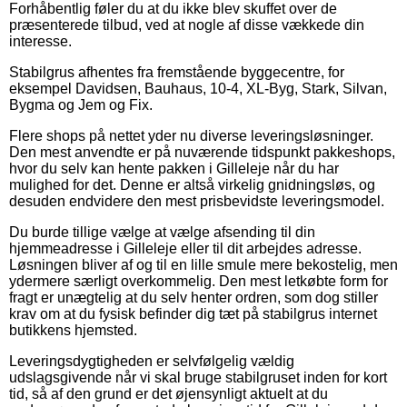
Forhåbentlig føler du at du ikke blev skuffet over de
præsenterede tilbud, ved at nogle af disse vækkede din
interesse.
Stabilgrus afhentes fra fremstående byggecentre, for
eksempel Davidsen, Bauhaus, 10-4, XL-Byg, Stark, Silvan,
Bygma og Jem og Fix.
Flere shops på nettet yder nu diverse leveringsløsninger.
Den mest anvendte er på nuværende tidspunkt pakkeshops,
hvor du selv kan hente pakken i Gilleleje når du har
mulighed for det. Denne er altså virkelig gnidningsløs, og
desuden endvidere den mest prisbevidste leveringsmodel.
Du burde tillige vælge at vælge afsending til din
hjemmeadresse i Gilleleje eller til dit arbejdes adresse.
Løsningen bliver af og til en lille smule mere bekostelig, men
ydermere særligt overkommelig. Den mest letkøbte form for
fragt er unægtelig at du selv henter ordren, som dog stiller
krav om at du fysisk befinder dig tæt på stabilgrus internet
butikkens hjemsted.
Leveringsdygtigheden er selvfølgelig vældig
udslagsgivende når vi skal bruge stabilgruset inden for kort
tid, så af den grund er det øjensynligt aktuelt at du