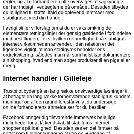
regler, og at e-forhandleren ofte overvåges af sagkyndige
der har indsigt i vedtægterne på området. Desuden tilbydes
du lejlighed til støtte, ifald du oplever dilemmaer med
stabilgruset med din handel.
I øvrigt stiller vi forslag om at du er vaks omkring de
elementære retningslinjer der gør sig gældende i forbindelse
med bestillingen, f.eks. hvilken returrettighed på stabilgrus
internet virksomheden anvender. I den relation er det
ligeledes vigtigt, at man stadigvæk beholder ens
ordrekvittering, således man når som helst kan dokumentere
sin shopping, hvad end man søger produkter til en pige eller
dreng.
Internet handler i Gilleleje
Trustpilot byder på en lang række ønskværdige løsninger til
at betragte en lang række forhenværende stabilgrus kunders
meninger og af den grund foreslår vi, at du undersøger
online forhandlerens anmeldelser før du bestiller.
Facebook bringer dig tilsvarende immervæk belejlige
muligheder for at få kendskab til stabilgrus internet
shoppens pålidelighed. Desuden ses en del firmaer på
nettet som tilbyder kunderne at ytre en vurdering af