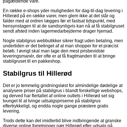
pågældende vare.
En række e-shops yder muligheden for dag-til-dag levering i
Hillerød på en række varer, men glem ikke at det står og
falder med at ordren lægges før et fastsat tidspunkt, med
hensynstagen til at de sandsynligvis kan nå at få stabilgruset
sendt afsted inden lagermedarbejderne drager hjemad.
Nogle stabilgrus webbutikker sikrer fragt uden betaling, men
undertiden er det betinget af at man shopper for et præcist
beløb. I øvrigt skal man tage den mest prisbevidste
leveringsmanér, der ofte er at få fragtmanden til at bringe
stabilgruset til en pakkeshop.
Stabilgrus til Hillerød
Det er jo temmelig gnidningsløst for almindelige dødelige at
analysere priser på stabilgrus i blandt forskellige webshops,
og derved har flertallet af online outlets i Hillerød set sig
tvunget til at tvinge udsalgspriserne på stabilgrus
eftertrykkeligt, og endda nogle gange præstere gratis
levering.
Trods dette kan det imidlertid blive indbringende at granske
diverse online forretninger nær Hillerød efter udsalg på