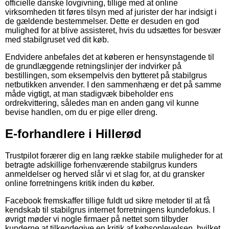
officielle danske lovgivning, tillige med at online
virksomheden tit føres tilsyn med af jurister der har indsigt i
de gældende bestemmelser. Dette er desuden en god
mulighed for at blive assisteret, hvis du udsættes for besvær
med stabilgruset ved dit køb.
Endvidere anbefales det at køberen er hensynstagende til
de grundlæggende retningslinjer der indvirker på
bestillingen, som eksempelvis den bytteret på stabilgrus
netbutikken anvender. I den sammenhæng er det på samme
måde vigtigt, at man stadigvæk bibeholder ens
ordrekvittering, således man en anden gang vil kunne
bevise handlen, om du er pige eller dreng.
E-forhandlere i Hillerød
Trustpilot forærer dig en lang række stabile muligheder for at
betragte adskillige forhenværende stabilgrus kunders
anmeldelser og herved slår vi et slag for, at du gransker
online forretningens kritik inden du køber.
Facebook fremskaffer tillige fuldt ud sikre metoder til at få
kendskab til stabilgrus internet forretningens kundefokus. I
øvrigt møder vi nogle firmaer på nettet som tilbyder
kunderne at tilkendegive en kritik af købsoplevelsen, hvilket