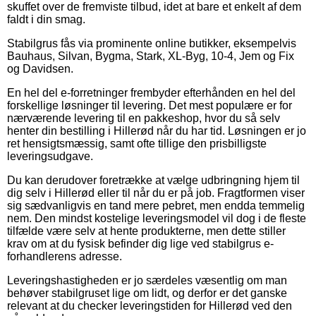
skuffet over de fremviste tilbud, idet at bare et enkelt af dem
faldt i din smag.
Stabilgrus fås via prominente online butikker, eksempelvis
Bauhaus, Silvan, Bygma, Stark, XL-Byg, 10-4, Jem og Fix
og Davidsen.
En hel del e-forretninger frembyder efterhånden en hel del
forskellige løsninger til levering. Det mest populære er for
nærværende levering til en pakkeshop, hvor du så selv
henter din bestilling i Hillerød når du har tid. Løsningen er jo
ret hensigtsmæssig, samt ofte tillige den prisbilligste
leveringsudgave.
Du kan derudover foretrække at vælge udbringning hjem til
dig selv i Hillerød eller til når du er på job. Fragtformen viser
sig sædvanligvis en tand mere pebret, men endda temmelig
nem. Den mindst kostelige leveringsmodel vil dog i de fleste
tilfælde være selv at hente produkterne, men dette stiller
krav om at du fysisk befinder dig lige ved stabilgrus e-
forhandlerens adresse.
Leveringshastigheden er jo særdeles væsentlig om man
behøver stabilgruset lige om lidt, og derfor er det ganske
relevant at du checker leveringstiden for Hillerød ved den