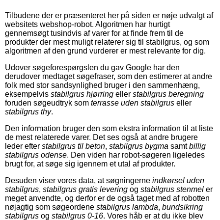
Tilbudene der er præsenteret her på siden er nøje udvalgt af
websitets webshop-robot. Algoritmen har hurtigt
gennemsøgt tusindvis af varer for at finde frem til de
produkter der mest muligt relaterer sig til stabilgrus, og som
algoritmen af den grund vurderer er mest relevante for dig.
Udover søgeforespørgslen du gav Google har den
derudover medtaget søgefraser, som den estimerer at andre
folk med stor sandsynlighed bruger i den sammenhæng,
eksempelvis
stabilgrus hjørring
eller
stabilgrus beregning
foruden søgeudtryk som
terrasse uden stabilgrus
eller
stabilgrus thy
.
Den information bruger den som ekstra information til at liste
de mest relaterede varer. Det ses også at andre brugere
leder efter
stabilgrus til beton
,
stabilgrus bygma
samt
billig
stabilgrus odense
. Den viden har robot-søgeren ligeledes
brugt for, at søge sig igennem et utal af produkter.
Desuden viser vores data, at søgningerne
indkørsel uden
stabilgrus
,
stabilgrus gratis levering
og
stabilgrus stenmel
er
meget anvendte, og derfor er de også taget med af robotten
nøjagtig som søgeordene
stabilgrus lambda
,
bundsikring
stabilgrus
og
stabilgrus 0-16
. Vores håb er at du ikke blev