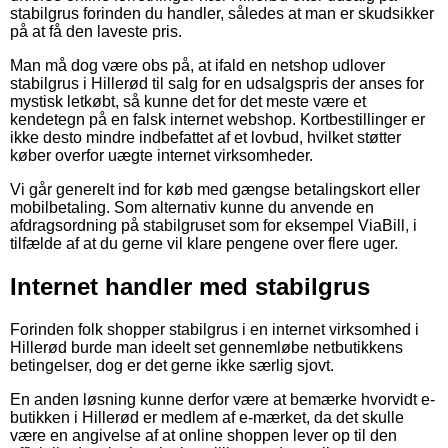
stabilgrus forinden du handler, således at man er skudsikker
på at få den laveste pris.
Man må dog være obs på, at ifald en netshop udlover
stabilgrus i Hillerød til salg for en udsalgspris der anses for
mystisk letkøbt, så kunne det for det meste være et
kendetegn på en falsk internet webshop. Kortbestillinger er
ikke desto mindre indbefattet af et lovbud, hvilket støtter
køber overfor uægte internet virksomheder.
Vi går generelt ind for køb med gængse betalingskort eller
mobilbetaling. Som alternativ kunne du anvende en
afdragsordning på stabilgruset som for eksempel ViaBill, i
tilfælde af at du gerne vil klare pengene over flere uger.
Internet handler med stabilgrus
Forinden folk shopper stabilgrus i en internet virksomhed i
Hillerød burde man ideelt set gennemløbe netbutikkens
betingelser, dog er det gerne ikke særlig sjovt.
En anden løsning kunne derfor være at bemærke hvorvidt e-
butikken i Hillerød er medlem af e-mærket, da det skulle
være en angivelse af at online shoppen lever op til den