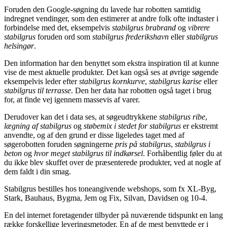
Foruden den Google-søgning du lavede har robotten samtidig
indregnet vendinger, som den estimerer at andre folk ofte indtaster i
forbindelse med det, eksempelvis
stabilgrus brabrand
og
vibrere
stabilgrus
foruden ord som
stabilgrus frederikshavn
eller
stabilgrus
helsingør
.
Den information har den benyttet som ekstra inspiration til at kunne
vise de mest aktuelle produkter. Det kan også ses at øvrige søgende
eksempelvis leder efter
stabilgrus kornkurve
,
stabilgrus karise
eller
stabilgrus til terrasse
. Den her data har robotten også taget i brug
for, at finde vej igennem massevis af varer.
Derudover kan det i data ses, at søgeudtrykkene
stabilgrus ribe
,
lægning af stabilgrus
og
støbemix i stedet for stabilgrus
er ekstremt
anvendte, og af den grund er disse ligeledes taget med af
søgerobotten foruden søgningerne
pris på stabilgrus
,
stabilgrus i
beton
og
hvor meget stabilgrus til indkørsel
. Forhåbentlig føler du at
du ikke blev skuffet over de præsenterede produkter, ved at nogle af
dem faldt i din smag.
Stabilgrus bestilles hos toneangivende webshops, som fx XL-Byg,
Stark, Bauhaus, Bygma, Jem og Fix, Silvan, Davidsen og 10-4.
En del internet foretagender tilbyder på nuværende tidspunkt en lang
række forskellige leveringsmetoder. En af de mest benyttede er i