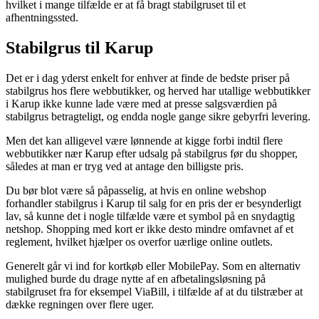
hvilket i mange tilfælde er at få bragt stabilgruset til et
afhentningssted.
Stabilgrus til Karup
Det er i dag yderst enkelt for enhver at finde de bedste priser på
stabilgrus hos flere webbutikker, og herved har utallige webbutikker
i Karup ikke kunne lade være med at presse salgsværdien på
stabilgrus betragteligt, og endda nogle gange sikre gebyrfri levering.
Men det kan alligevel være lønnende at kigge forbi indtil flere
webbutikker nær Karup efter udsalg på stabilgrus før du shopper,
således at man er tryg ved at antage den billigste pris.
Du bør blot være så påpasselig, at hvis en online webshop
forhandler stabilgrus i Karup til salg for en pris der er besynderligt
lav, så kunne det i nogle tilfælde være et symbol på en snydagtig
netshop. Shopping med kort er ikke desto mindre omfavnet af et
reglement, hvilket hjælper os overfor uærlige online outlets.
Generelt går vi ind for kortkøb eller MobilePay. Som en alternativ
mulighed burde du drage nytte af en afbetalingsløsning på
stabilgruset fra for eksempel ViaBill, i tilfælde af at du tilstræber at
dække regningen over flere uger.