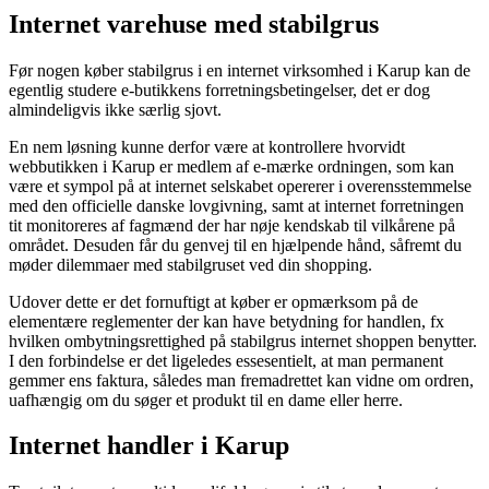
Internet varehuse med stabilgrus
Før nogen køber stabilgrus i en internet virksomhed i Karup kan de
egentlig studere e-butikkens forretningsbetingelser, det er dog
almindeligvis ikke særlig sjovt.
En nem løsning kunne derfor være at kontrollere hvorvidt
webbutikken i Karup er medlem af e-mærke ordningen, som kan
være et sympol på at internet selskabet opererer i overensstemmelse
med den officielle danske lovgivning, samt at internet forretningen
tit monitoreres af fagmænd der har nøje kendskab til vilkårene på
området. Desuden får du genvej til en hjælpende hånd, såfremt du
møder dilemmaer med stabilgruset ved din shopping.
Udover dette er det fornuftigt at køber er opmærksom på de
elementære reglementer der kan have betydning for handlen, fx
hvilken ombytningsrettighed på stabilgrus internet shoppen benytter.
I den forbindelse er det ligeledes essesentielt, at man permanent
gemmer ens faktura, således man fremadrettet kan vidne om ordren,
uafhængig om du søger et produkt til en dame eller herre.
Internet handler i Karup