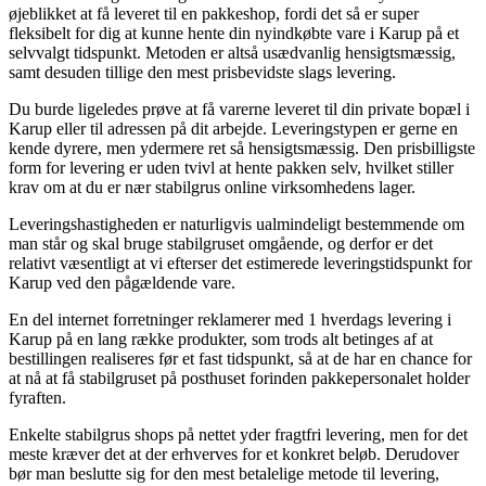
øjeblikket at få leveret til en pakkeshop, fordi det så er super
fleksibelt for dig at kunne hente din nyindkøbte vare i Karup på et
selvvalgt tidspunkt. Metoden er altså usædvanlig hensigtsmæssig,
samt desuden tillige den mest prisbevidste slags levering.
Du burde ligeledes prøve at få varerne leveret til din private bopæl i
Karup eller til adressen på dit arbejde. Leveringstypen er gerne en
kende dyrere, men ydermere ret så hensigtsmæssig. Den prisbilligste
form for levering er uden tvivl at hente pakken selv, hvilket stiller
krav om at du er nær stabilgrus online virksomhedens lager.
Leveringshastigheden er naturligvis ualmindeligt bestemmende om
man står og skal bruge stabilgruset omgående, og derfor er det
relativt væsentligt at vi efterser det estimerede leveringstidspunkt for
Karup ved den pågældende vare.
En del internet forretninger reklamerer med 1 hverdags levering i
Karup på en lang række produkter, som trods alt betinges af at
bestillingen realiseres før et fast tidspunkt, så at de har en chance for
at nå at få stabilgruset på posthuset forinden pakkepersonalet holder
fyraften.
Enkelte stabilgrus shops på nettet yder fragtfri levering, men for det
meste kræver det at der erhverves for et konkret beløb. Derudover
bør man beslutte sig for den mest betalelige metode til levering,