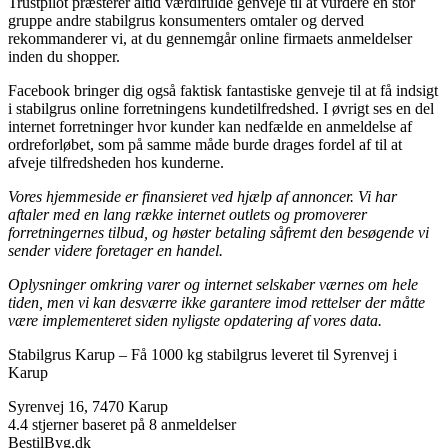
Trustpilot præsterer altid værdifulde genveje til at vurdere en stor
gruppe andre stabilgrus konsumenters omtaler og derved
rekommanderer vi, at du gennemgår online firmaets anmeldelser
inden du shopper.
Facebook bringer dig også faktisk fantastiske genveje til at få indsigt
i stabilgrus online forretningens kundetilfredshed. I øvrigt ses en del
internet forretninger hvor kunder kan nedfælde en anmeldelse af
ordreforløbet, som på samme måde burde drages fordel af til at
afveje tilfredsheden hos kunderne.
Vores hjemmeside er finansieret ved hjælp af annoncer. Vi har
aftaler med en lang række internet outlets og promoverer
forretningernes tilbud, og høster betaling såfremt den besøgende vi
sender videre foretager en handel.
Oplysninger omkring varer og internet selskaber værnes om hele
tiden, men vi kan desværre ikke garantere imod rettelser der måtte
være implementeret siden nyligste opdatering af vores data.
Stabilgrus Karup
–
Få 1000 kg stabilgrus leveret til Syrenvej i
Karup
Syrenvej 16
,
7470
Karup
4.4
stjerner baseret på
8
anmeldelser
BestilByg.dk