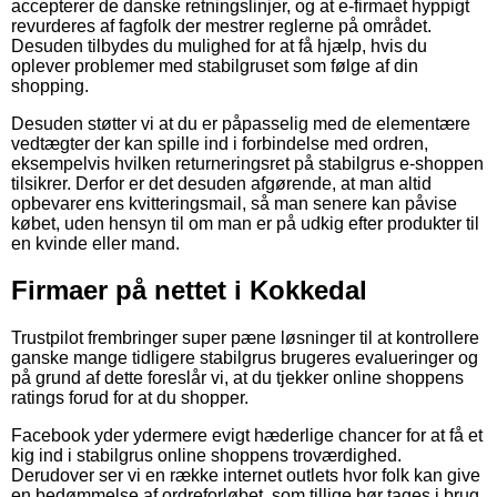
accepterer de danske retningslinjer, og at e-firmaet hyppigt
revurderes af fagfolk der mestrer reglerne på området.
Desuden tilbydes du mulighed for at få hjælp, hvis du
oplever problemer med stabilgruset som følge af din
shopping.
Desuden støtter vi at du er påpasselig med de elementære
vedtægter der kan spille ind i forbindelse med ordren,
eksempelvis hvilken returneringsret på stabilgrus e-shoppen
tilsikrer. Derfor er det desuden afgørende, at man altid
opbevarer ens kvitteringsmail, så man senere kan påvise
købet, uden hensyn til om man er på udkig efter produkter til
en kvinde eller mand.
Firmaer på nettet i Kokkedal
Trustpilot frembringer super pæne løsninger til at kontrollere
ganske mange tidligere stabilgrus brugeres evalueringer og
på grund af dette foreslår vi, at du tjekker online shoppens
ratings forud for at du shopper.
Facebook yder ydermere evigt hæderlige chancer for at få et
kig ind i stabilgrus online shoppens troværdighed.
Derudover ser vi en række internet outlets hvor folk kan give
en bedømmelse af ordreforløbet, som tillige bør tages i brug