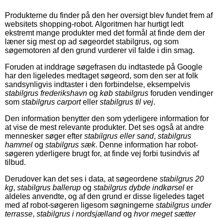
Produkterne du finder på den her oversigt blev fundet frem af
websitets shopping-robot. Algoritmen har hurtigt ledt
ekstremt mange produkter med det formål at finde dem der
læner sig mest op ad søgeordet stabilgrus, og som
søgemotoren af den grund vurderer vil falde i din smag.
Foruden at inddrage søgefrasen du indtastede på Google
har den ligeledes medtaget søgeord, som den ser at folk
sandsynligvis indtaster i den forbindelse, eksempelvis
stabilgrus frederikshavn
og
køb stabilgrus
foruden vendinger
som
stabilgrus carport
eller
stabilgrus til vej
.
Den information benytter den som yderligere information for
at vise de mest relevante produkter. Det ses også at andre
mennesker søger efter
stabilgrus eller sand
,
stabilgrus
hammel
og
stabilgrus sæk
. Denne information har robot-
søgeren yderligere brugt for, at finde vej forbi tusindvis af
tilbud.
Derudover kan det ses i data, at søgeordene
stabilgrus 20
kg
,
stabilgrus ballerup
og
stabilgrus dybde indkørsel
er
aldeles anvendte, og af den grund er disse ligeledes taget
med af robot-søgeren ligesom søgningerne
stabilgrus under
terrasse
,
stabilgrus i nordsjælland
og
hvor meget sætter