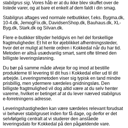
stabilgrus sig
. Vores håb er at du ikke blev skuffet over de
listede varer, og at bare et enkelt af dem faldt i din smag.
Stabilgrus aftages ved normale netbutikker, f.eks. Bygma.dk,
10-4.dk, JemogFix.dk, DavidsenShop.dk, Bauhaus.dk, XL-
Byg.dk, Stark.dk og Silvan.dk.
Flere e-butikker tilbyder heldigvis en hel del forskellige
fragtmuligheder. Et hit er for øjeblikket afhentningssteder,
hvor det er muligt at hente ordren i Kokkedal når du har tid.
Metoden er altså usædvanlig smart, samt ofte tilmed den
billigste leveringsløsning.
Du bør på samme måde afveje for og imod at bestille
produkterne til levering til dit hus i Kokkedal eller ud til dit
arbejde. Leveringsmetoden viser sig typisk en tand mindre
prisbillig, men ydermere særdeles gnidningsløs. Den
billigste fragtmulighed vil dog altid være at du selv henter
varerne, hvilket er betinget af at du lever nærved stabilgrus
e-forretningens adresse.
Leveringshastigheden kan være særdeles relevant forudsat
vi behøver stabilgruset inden for få dage, og derfor er det
selvfølgelig centralt at vi studerer den anslåede
leveringsdato for Kokkedal på den pågældende vare.