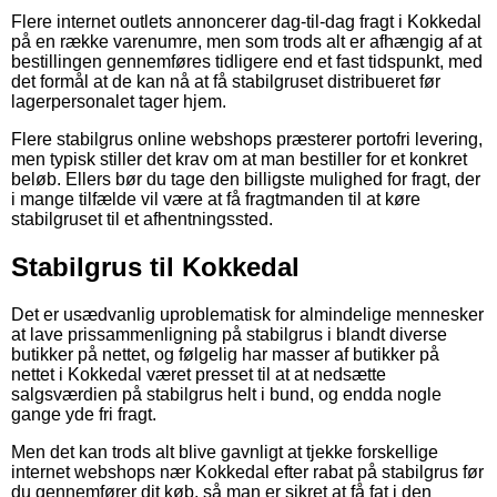
Flere internet outlets annoncerer dag-til-dag fragt i Kokkedal
på en række varenumre, men som trods alt er afhængig af at
bestillingen gennemføres tidligere end et fast tidspunkt, med
det formål at de kan nå at få stabilgruset distribueret før
lagerpersonalet tager hjem.
Flere stabilgrus online webshops præsterer portofri levering,
men typisk stiller det krav om at man bestiller for et konkret
beløb. Ellers bør du tage den billigste mulighed for fragt, der
i mange tilfælde vil være at få fragtmanden til at køre
stabilgruset til et afhentningssted.
Stabilgrus til Kokkedal
Det er usædvanlig uproblematisk for almindelige mennesker
at lave prissammenligning på stabilgrus i blandt diverse
butikker på nettet, og følgelig har masser af butikker på
nettet i Kokkedal været presset til at at nedsætte
salgsværdien på stabilgrus helt i bund, og endda nogle
gange yde fri fragt.
Men det kan trods alt blive gavnligt at tjekke forskellige
internet webshops nær Kokkedal efter rabat på stabilgrus før
du gennemfører dit køb, så man er sikret at få fat i den