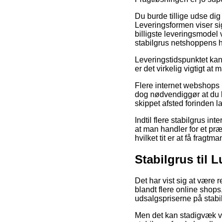
Du burde tillige udse dig 
Leveringsformen viser s
billigste leveringsmodel 
stabilgrus netshoppens 
Leveringstidspunktet kan
er det virkelig vigtigt 
Flere internet webshops 
dog nødvendiggør at du be
skippet afsted forinden 
Indtil flere stabilgrus in
at man handler for et pr
hvilket tit er at få fragtm
Stabilgrus til 
Det har vist sig at være r
blandt flere online shops
udsalgspriserne på stabi
Men det kan stadigvæk væ