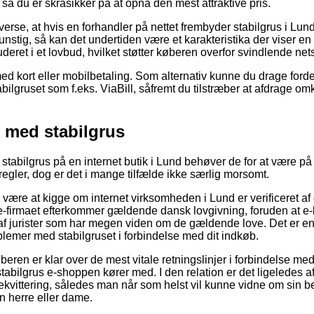
, så du er skråsikker på at opnå den mest attraktive pris.
verse, at hvis en forhandler på nettet frembyder stabilgrus i Lun
unstig, så kan det undertiden være et karakteristika der viser e
uderet i et lovbud, hvilket støtter køberen overfor svindlende ne
med kort eller mobilbetaling. Som alternativ kunne du drage forde
bilgruset som f.eks. ViaBill, såfremt du tilstræber at afdrage o
r med stabilgrus
stabilgrus på en internet butik i Lund behøver de for at være på
gler, dog er det i mange tilfælde ikke særlig morsomt.
 være at kigge om internet virksomheden i Lund er verificeret af
e-firmaet efterkommer gældende dansk lovgivning, foruden at e-
f jurister som har megen viden om de gældende love. Det er en ri
oblemer med stabilgruset i forbindelse med dit indkøb.
køberen er klar over de mest vitale retningslinjer i forbindelse me
tabilgrus e-shoppen kører med. I den relation er det ligeledes 
ekvittering, således man når som helst vil kunne vidne om sin bes
n herre eller dame.