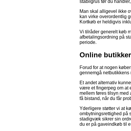
stabilgrus før du handler
Man skal alligevel ikke o
kan virke overordentlig g
Kortkøb er heldigvis inkl
Vi tilråder generelt køb 
afbetalingsordning på sta
periode.
Online butikke
Forud for at nogen køber 
gennemgå netbutikkens re
Et andet alternativ kunne
være et fingerpeg om at 
mellem føres tilsyn med a
få bistand, når du får pr
Yderligere støtter vi at 
ombytningsrettighed på s
stadigvæk sikrer sin ordr
du er på gaveindkøb til e