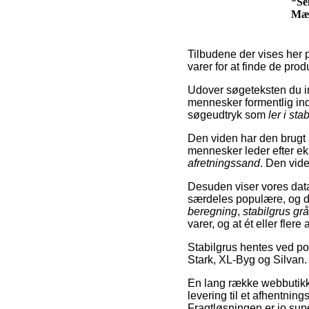
*
Se
Mæ
Tilbudene der vises her p
varer for at finde de prod
Udover søgeteksten du i
mennesker formentlig ind
søgeudtryk som
ler i sta
Den viden har den brugt 
mennesker leder efter e
afretningssand
. Den vide
Desuden viser vores dat
særdeles populære, og d
beregning
,
stabilgrus gr
varer, og at ét eller flere
Stabilgrus hentes ved p
Stark, XL-Byg og Silvan.
En lang række webbutikker
levering til et afhentnin
Fragtløsningen er jo sup