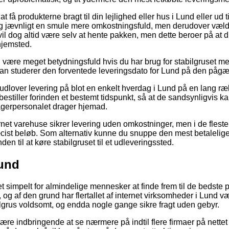
at få produkterne bragt til din lejlighed eller hus i Lund eller ud t
ig jævnligt en smule mere omkostningsfuld, men derudover væl
vil dog altid være selv at hente pakken, men dette beroer på at du
hjemsted.
 være meget betydningsfuld hvis du har brug for stabilgruset 
at man studerer den forventede leveringsdato for Lund på den påg
udlover levering på blot en enkelt hverdag i Lund på en lang ræk
stiller forinden et bestemt tidspunkt, så at de sandsynligvis kan
lagerpersonalet drager hjemad.
ternet varehuse sikrer levering uden omkostninger, men i de fleste 
æcist beløb. Som alternativ kunne du snuppe den mest betalelige
anden til at køre stabilgruset til et udleveringssted.
Lund
et simpelt for almindelige mennesker at finde frem til de bedste p
, og af den grund har flertallet af internet virksomheder i Lund v
lgrus voldsomt, og endda nogle gange sikre fragt uden gebyr.
re indbringende at se nærmere på indtil flere firmaer på nettet 