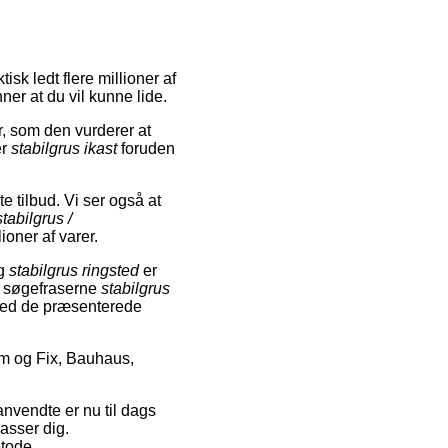
sk ledt flere millioner af
ner at du vil kunne lide.
, som den vurderer at
er
stabilgrus ikast
foruden
 tilbud. Vi ser også at
stabilgrus /
ioner af varer.
g
stabilgrus ringsted
er
m søgefraserne
stabilgrus
 med de præsenterede
m og Fix, Bauhaus,
anvendte er nu til dags
passer dig.
etode.