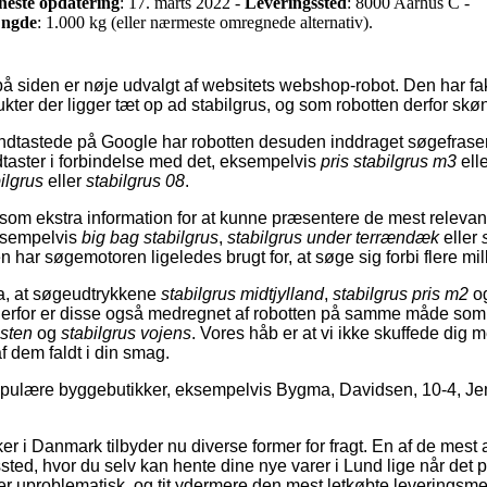
neste opdatering
: 17. marts 2022 -
Leveringssted
: 8000 Aarhus C -
ngde
: 1.000 kg (eller nærmeste omregnede alternativ).
å siden er nøje udvalgt af websitets webshop-robot. Den har fakti
ukter der ligger tæt op ad stabilgrus, og som robotten derfor skøn
ndtastede på Google har robotten desuden inddraget søgefraser
taster i forbindelse med det, eksempelvis
pris stabilgrus m3
ell
bilgrus
eller
stabilgrus 08
.
som ekstra information for at kunne præsentere de mest relevante
ksempelvis
big bag stabilgrus
,
stabilgrus under terrændæk
eller
n har søgemotoren ligeledes brugt for, at søge sig forbi flere mill
a, at søgeudtrykkene
stabilgrus midtjylland
,
stabilgrus pris m2
o
erfor er disse også medregnet af robotten på samme måde so
åsten
og
stabilgrus vojens
. Vores håb er at vi ikke skuffede dig
 af dem faldt i din smag.
opulære byggebutikker, eksempelvis Bygma, Davidsen, 10-4, Je
 i Danmark tilbyder nu diverse former for fragt. En af de mest 
gssted, hvor du selv kan hente dine nye varer i Lund lige når det 
er uproblematisk, og tit ydermere den mest letkøbte leveringsm