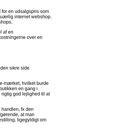
d for en udsalgspris som
n uærlig internet webshop.
tshops.
l af en
mkostningerne over en
 den sikre side
 e-mærket, hvilket burde
butikken en gang i
gtig god lejlighed til at
d handlen, fx den
afgørende, at man
tilling, ligegyldigt om