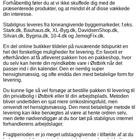
Forhåbentlig føler du at vi ikke skuffede dig med de
præsenterede produkter, og at mindst ét af disse vækkede
din interesse.
Stabilgrus leveres fra toneangivende byggemarkeder, f.eks.
Stark.dk, Bauhaus.dk, XL-Byg.dk, DavidsenShop.dk,
Silvan.dk, Bygma.dk, 10-4.dk og JemogFix.dk.
En del online butikker tildeler på nuværende tidspunkt en
hel del forskellige muligheder for levering. En favorit er
efterhånden at få afleveret pakken hos en pakkeshop, hvor
du selv kan hente din nyindkøbte vare i Østbirk når det
passer ind i din kalender. Den er nemlig super
hensigtsmæssig, og ofte endda den mest betalelige form for
levering.
Du kunne lige så vel forsøge at bestille pakken til levering til
din privatbolig i Østbirk eller til din arbejdsplads. Metoden
bliver undertiden en sjat mere omkostningsfuld, men
omvendt ret hensigtsmæssig. Den mest betalelige metode til
levering kan ikke benægtes at være at hente ordren selv,
men dette nødvendiggør at du bor tæt på stabilgrus internet
forhandlerens arbejdslager.
Fragtperioden er jo meget udslagsgivende i tilfælde af at du