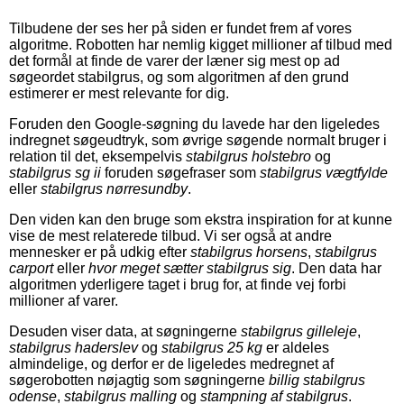
Tilbudene der ses her på siden er fundet frem af vores
algoritme. Robotten har nemlig kigget millioner af tilbud med
det formål at finde de varer der læner sig mest op ad
søgeordet stabilgrus, og som algoritmen af den grund
estimerer er mest relevante for dig.
Foruden den Google-søgning du lavede har den ligeledes
indregnet søgeudtryk, som øvrige søgende normalt bruger i
relation til det, eksempelvis
stabilgrus holstebro
og
stabilgrus sg ii
foruden søgefraser som
stabilgrus vægtfylde
eller
stabilgrus nørresundby
.
Den viden kan den bruge som ekstra inspiration for at kunne
vise de mest relaterede tilbud. Vi ser også at andre
mennesker er på udkig efter
stabilgrus horsens
,
stabilgrus
carport
eller
hvor meget sætter stabilgrus sig
. Den data har
algoritmen yderligere taget i brug for, at finde vej forbi
millioner af varer.
Desuden viser data, at søgningerne
stabilgrus gilleleje
,
stabilgrus haderslev
og
stabilgrus 25 kg
er aldeles
almindelige, og derfor er de ligeledes medregnet af
søgerobotten nøjagtig som søgningerne
billig stabilgrus
odense
,
stabilgrus malling
og
stampning af stabilgrus
.