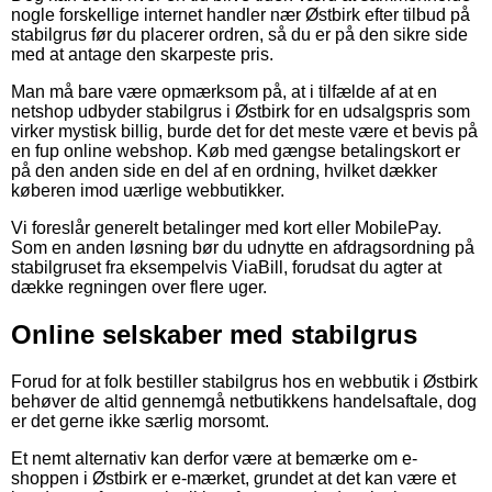
nogle forskellige internet handler nær Østbirk efter tilbud på
stabilgrus før du placerer ordren, så du er på den sikre side
med at antage den skarpeste pris.
Man må bare være opmærksom på, at i tilfælde af at en
netshop udbyder stabilgrus i Østbirk for en udsalgspris som
virker mystisk billig, burde det for det meste være et bevis på
en fup online webshop. Køb med gængse betalingskort er
på den anden side en del af en ordning, hvilket dækker
køberen imod uærlige webbutikker.
Vi foreslår generelt betalinger med kort eller MobilePay.
Som en anden løsning bør du udnytte en afdragsordning på
stabilgruset fra eksempelvis ViaBill, forudsat du agter at
dække regningen over flere uger.
Online selskaber med stabilgrus
Forud for at folk bestiller stabilgrus hos en webbutik i Østbirk
behøver de altid gennemgå netbutikkens handelsaftale, dog
er det gerne ikke særlig morsomt.
Et nemt alternativ kan derfor være at bemærke om e-
shoppen i Østbirk er e-mærket, grundet at det kan være et