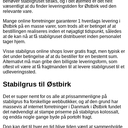
behøver stabilgruset straks, og i det øjemed er det helt
væsentligt at du finder leveringstiden for Østbirk ved den
relevante vare.
Mange online forretninger garanterer 1 hverdags levering i
Østbirk på en masse varer, som trods alt er betinget af at
bestillingen realiseres inden et nøjagtigt tidspunkt, således
at de kan nå at få stabilgruset distribueret inden personalet
tager hjem.
Visse stabilgrus online shops lover gratis fragt, men typisk er
det under betingelse af at du bestiller for en bestemt sum.
Alternativt må man gribe den billigste leveringsform, som
oftest vil være at få fragtmanden til at levere stabilgruset til et
udleveringssted.
Stabilgrus til Østbirk
Det er super nemt for os alle at prissammenligne på
stabilgrus fra forskellige webbutikker, og af den grund har
massevis af internet forretninger i Danmark i Østbirk fundet
det nødvendigt at stampe priserne på stabilgrus kolossalt,
og endda nogle gange byde på portofri fragt.
Dog kan det til hver en tid blive tiden værd at sammenholde