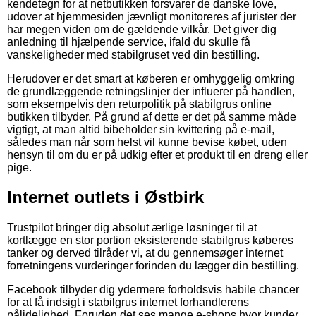
kendetegn for at netbutikken forsvarer de danske love,
udover at hjemmesiden jævnligt monitoreres af jurister der
har megen viden om de gældende vilkår. Det giver dig
anledning til hjælpende service, ifald du skulle få
vanskeligheder med stabilgruset ved din bestilling.
Herudover er det smart at køberen er omhyggelig omkring
de grundlæggende retningslinjer der influerer på handlen,
som eksempelvis den returpolitik på stabilgrus online
butikken tilbyder. På grund af dette er det på samme måde
vigtigt, at man altid bibeholder sin kvittering på e-mail,
således man når som helst vil kunne bevise købet, uden
hensyn til om du er på udkig efter et produkt til en dreng eller
pige.
Internet outlets i Østbirk
Trustpilot bringer dig absolut ærlige løsninger til at
kortlægge en stor portion eksisterende stabilgrus køberes
tanker og derved tilråder vi, at du gennemsøger internet
forretningens vurderinger forinden du lægger din bestilling.
Facebook tilbyder dig ydermere forholdsvis habile chancer
for at få indsigt i stabilgrus internet forhandlerens
pålidelighed. Foruden det ses mange e-shops hvor kunder