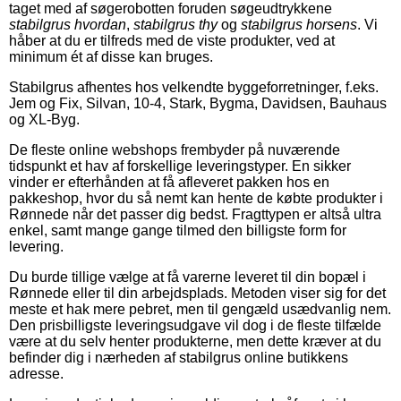
taget med af søgerobotten foruden søgeudtrykkene
stabilgrus hvordan
,
stabilgrus thy
og
stabilgrus horsens
. Vi
håber at du er tilfreds med de viste produkter, ved at
minimum ét af disse kan bruges.
Stabilgrus afhentes hos velkendte byggeforretninger, f.eks.
Jem og Fix, Silvan, 10-4, Stark, Bygma, Davidsen, Bauhaus
og XL-Byg.
De fleste online webshops frembyder på nuværende
tidspunkt et hav af forskellige leveringstyper. En sikker
vinder er efterhånden at få afleveret pakken hos en
pakkeshop, hvor du så nemt kan hente de købte produkter i
Rønnede når det passer dig bedst. Fragttypen er altså ultra
enkel, samt mange gange tilmed den billigste form for
levering.
Du burde tillige vælge at få varerne leveret til din bopæl i
Rønnede eller til din arbejdsplads. Metoden viser sig for det
meste et hak mere pebret, men til gengæld usædvanlig nem.
Den prisbilligste leveringsudgave vil dog i de fleste tilfælde
være at du selv henter produkterne, men dette kræver at du
befinder dig i nærheden af stabilgrus online butikkens
adresse.