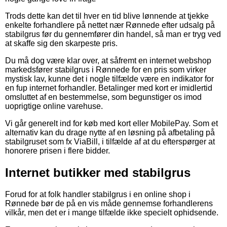
Trods dette kan det til hver en tid blive lønnende at tjekke
enkelte forhandlere på nettet nær Rønnede efter udsalg på
stabilgrus før du gennemfører din handel, så man er tryg ved
at skaffe sig den skarpeste pris.
Du må dog være klar over, at såfremt en internet webshop
markedsfører stabilgrus i Rønnede for en pris som virker
mystisk lav, kunne det i nogle tilfælde være en indikator for
en fup internet forhandler. Betalinger med kort er imidlertid
omsluttet af en bestemmelse, som begunstiger os imod
uoprigtige online varehuse.
Vi går generelt ind for køb med kort eller MobilePay. Som et
alternativ kan du drage nytte af en løsning på afbetaling på
stabilgruset som fx ViaBill, i tilfælde af at du efterspørger at
honorere prisen i flere bidder.
Internet butikker med stabilgrus
Forud for at folk handler stabilgrus i en online shop i
Rønnede bør de på en vis måde gennemse forhandlerens
vilkår, men det er i mange tilfælde ikke specielt ophidsende.