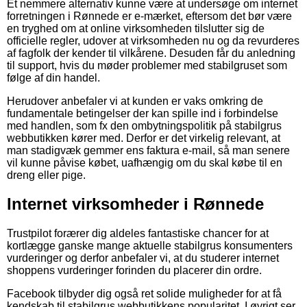
Et nemmere alternativ kunne være at undersøge om internet
forretningen i Rønnede er e-mærket, eftersom det bør være
en tryghed om at online virksomheden tilslutter sig de
officielle regler, udover at virksomheden nu og da revurderes
af fagfolk der kender til vilkårene. Desuden får du anledning
til support, hvis du møder problemer med stabilgruset som
følge af din handel.
Herudover anbefaler vi at kunden er vaks omkring de
fundamentale betingelser der kan spille ind i forbindelse
med handlen, som fx den ombytningspolitik på stabilgrus
webbutikken kører med. Derfor er det virkelig relevant, at
man stadigvæk gemmer ens faktura e-mail, så man senere
vil kunne påvise købet, uafhængig om du skal købe til en
dreng eller pige.
Internet virksomheder i Rønnede
Trustpilot forærer dig aldeles fantastiske chancer for at
kortlægge ganske mange aktuelle stabilgrus konsumenters
vurderinger og derfor anbefaler vi, at du studerer internet
shoppens vurderinger forinden du placerer din ordre.
Facebook tilbyder dig også ret solide muligheder for at få
kendskab til stabilgrus webbutikkens popularitet. I øvrigt ser