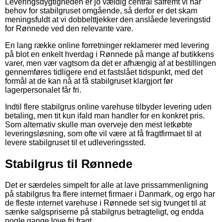
Leveringsdygtigheden er jo vældig central såfremt vi har
behov for stabilgruset omgående, så derfor er det skam
meningsfuldt at vi dobbelttjekker den anslåede leveringstid
for Rønnede ved den relevante vare.
En lang række online forretninger reklamerer med levering
på blot en enkelt hverdag i Rønnede på mange af butikkens
varer, men vær vagtsom da det er afhængig af at bestillingen
gennemføres tidligere end et fastslået tidspunkt, med det
formål at de kan nå at få stabilgruset klargjort før
lagerpersonalet får fri.
Indtil flere stabilgrus online varehuse tilbyder levering uden
betaling, men tit kun ifald man handler for en konkret pris.
Som alternativ skulle man overveje den mest letkøbte
leveringsløsning, som ofte vil være at få fragtfirmaet til at
levere stabilgruset til et udleveringssted.
Stabilgrus til Rønnede
Det er særdeles simpelt for alle at lave prissammenligning
på stabilgrus fra flere internet firmaer i Danmark, og ergo har
de fleste internet varehuse i Rønnede set sig tvunget til at
sænke salgspriserne på stabilgrus betragteligt, og endda
nogle gange love fri fragt.