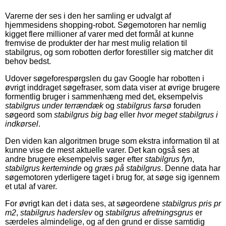
Varerne der ses i den her samling er udvalgt af
hjemmesidens shopping-robot. Søgemotoren har nemlig
kigget flere millioner af varer med det formål at kunne
fremvise de produkter der har mest mulig relation til
stabilgrus, og som robotten derfor forestiller sig matcher dit
behov bedst.
Udover søgeforespørgslen du gav Google har robotten i
øvrigt inddraget søgefraser, som data viser at øvrige brugere
formentlig bruger i sammenhæng med det, eksempelvis
stabilgrus under terrændæk
og
stabilgrus farsø
foruden
søgeord som
stabilgrus big bag
eller
hvor meget stabilgrus i
indkørsel
.
Den viden kan algoritmen bruge som ekstra information til at
kunne vise de mest aktuelle varer. Det kan også ses at
andre brugere eksempelvis søger efter
stabilgrus fyn
,
stabilgrus kerteminde
og
græs på stabilgrus
. Denne data har
søgemotoren yderligere taget i brug for, at søge sig igennem
et utal af varer.
For øvrigt kan det i data ses, at søgeordene
stabilgrus pris pr
m2
,
stabilgrus haderslev
og
stabilgrus afretningsgrus
er
særdeles almindelige, og af den grund er disse samtidig