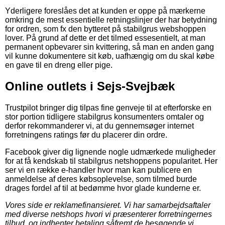
Yderligere foreslåes det at kunden er oppe på mærkerne
omkring de mest essentielle retningslinjer der har betydning
for ordren, som fx den bytteret på stabilgrus webshoppen
lover. På grund af dette er det tilmed essesentielt, at man
permanent opbevarer sin kvittering, så man en anden gang
vil kunne dokumentere sit køb, uafhængig om du skal købe
en gave til en dreng eller pige.
Online outlets i Sejs-Svejbæk
Trustpilot bringer dig tilpas fine genveje til at efterforske en
stor portion tidligere stabilgrus konsumenters omtaler og
derfor rekommanderer vi, at du gennemsøger internet
forretningens ratings før du placerer din ordre.
Facebook giver dig lignende nogle udmærkede muligheder
for at få kendskab til stabilgrus netshoppens popularitet. Her
ser vi en række e-handler hvor man kan publicere en
anmeldelse af deres købsoplevelse, som tilmed burde
drages fordel af til at bedømme hvor glade kunderne er.
Vores side er reklamefinansieret. Vi har samarbejdsaftaler
med diverse netshops hvori vi præsenterer forretningernes
tilbud, og indhenter betaling såfremt de besøgende vi