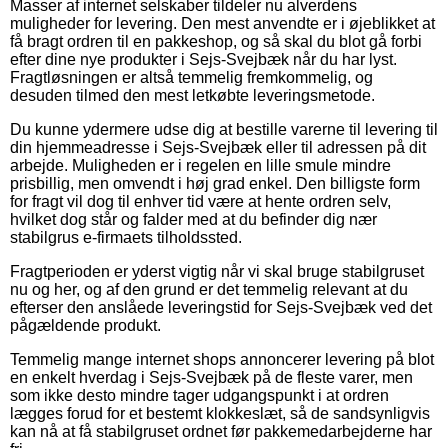
Masser af internet selskaber tildeler nu alverdens
muligheder for levering. Den mest anvendte er i øjeblikket at
få bragt ordren til en pakkeshop, og så skal du blot gå forbi
efter dine nye produkter i Sejs-Svejbæk når du har lyst.
Fragtløsningen er altså temmelig fremkommelig, og
desuden tilmed den mest letkøbte leveringsmetode.
Du kunne ydermere udse dig at bestille varerne til levering til
din hjemmeadresse i Sejs-Svejbæk eller til adressen på dit
arbejde. Muligheden er i regelen en lille smule mindre
prisbillig, men omvendt i høj grad enkel. Den billigste form
for fragt vil dog til enhver tid være at hente ordren selv,
hvilket dog står og falder med at du befinder dig nær
stabilgrus e-firmaets tilholdssted.
Fragtperioden er yderst vigtig når vi skal bruge stabilgruset
nu og her, og af den grund er det temmelig relevant at du
efterser den anslåede leveringstid for Sejs-Svejbæk ved det
pågældende produkt.
Temmelig mange internet shops annoncerer levering på blot
en enkelt hverdag i Sejs-Svejbæk på de fleste varer, men
som ikke desto mindre tager udgangspunkt i at ordren
lægges forud for et bestemt klokkeslæt, så de sandsynligvis
kan nå at få stabilgruset ordnet før pakkemedarbejderne har