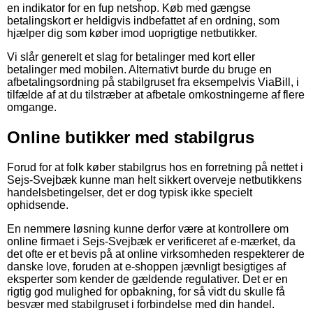
en indikator for en fup netshop. Køb med gængse
betalingskort er heldigvis indbefattet af en ordning, som
hjælper dig som køber imod uoprigtige netbutikker.
Vi slår generelt et slag for betalinger med kort eller
betalinger med mobilen. Alternativt burde du bruge en
afbetalingsordning på stabilgruset fra eksempelvis ViaBill, i
tilfælde af at du tilstræber at afbetale omkostningerne af flere
omgange.
Online butikker med stabilgrus
Forud for at folk køber stabilgrus hos en forretning på nettet i
Sejs-Svejbæk kunne man helt sikkert overveje netbutikkens
handelsbetingelser, det er dog typisk ikke specielt
ophidsende.
En nemmere løsning kunne derfor være at kontrollere om
online firmaet i Sejs-Svejbæk er verificeret af e-mærket, da
det ofte er et bevis på at online virksomheden respekterer de
danske love, foruden at e-shoppen jævnligt besigtiges af
eksperter som kender de gældende regulativer. Det er en
rigtig god mulighed for opbakning, for så vidt du skulle få
besvær med stabilgruset i forbindelse med din handel.