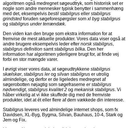
algoritmen også medregnet søgeudtryk, som historisk set er
nogle som andre mennesker typisk benytter i sammenhæng
med det, eksempelvis
bestil stabilgrus
eller
stabilgrus
grindsted
foruden søgeforespørgsler som
xl byg stabilgrus
og
stabilgrus under terrændæk
.
Den viden kan den bruge som ekstra information for at
fremvise de mest aktuelle produkter. Vores data viser også at
andre brugere eksempelvis leder efter
norsk stabilgrus
,
stabilgrus definition
samt
stabilgrus bilka
. Den her
information har algoritmen yderligere brugt for, at finde vej
forbi en stor mængde varer.
I øvrigt viser vores data, at søgeudtrykkene
stabilgrus
skælskør
,
stabilgrus ler
og
silvan stabilgrus
er utrolig
almindelige, og derfor er de ligeledes medregnet af
søgerobotten nøjagtig som søgefraserne
er stabilgrus
nødvendigt
,
stabilgrus kvalitet 2
og
mekanisk stabilgrus
. Vi
håber virkelig at vi ikke skuffede dig med de fremviste
produkter, idet at ét eller flere af dem vækkede din interesse.
Stabilgrus leveres ved almindelige internet shops, som fx
Davidsen, XL-Byg, Bygma, Silvan, Bauhaus, 10-4, Stark og
Jem og Fix.