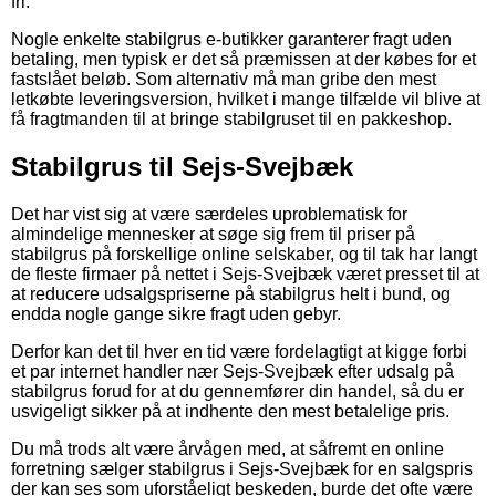
fri.
Nogle enkelte stabilgrus e-butikker garanterer fragt uden
betaling, men typisk er det så præmissen at der købes for et
fastslået beløb. Som alternativ må man gribe den mest
letkøbte leveringsversion, hvilket i mange tilfælde vil blive at
få fragtmanden til at bringe stabilgruset til en pakkeshop.
Stabilgrus til Sejs-Svejbæk
Det har vist sig at være særdeles uproblematisk for
almindelige mennesker at søge sig frem til priser på
stabilgrus på forskellige online selskaber, og til tak har langt
de fleste firmaer på nettet i Sejs-Svejbæk været presset til at
at reducere udsalgspriserne på stabilgrus helt i bund, og
endda nogle gange sikre fragt uden gebyr.
Derfor kan det til hver en tid være fordelagtigt at kigge forbi
et par internet handler nær Sejs-Svejbæk efter udsalg på
stabilgrus forud for at du gennemfører din handel, så du er
usvigeligt sikker på at indhente den mest betalelige pris.
Du må trods alt være årvågen med, at såfremt en online
forretning sælger stabilgrus i Sejs-Svejbæk for en salgspris
der kan ses som uforståeligt beskeden, burde det ofte være