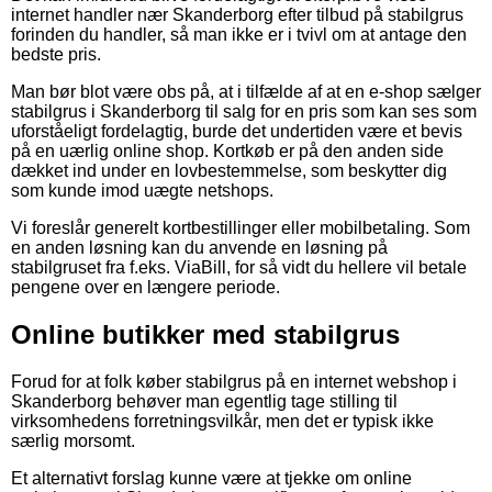
internet handler nær Skanderborg efter tilbud på stabilgrus
forinden du handler, så man ikke er i tvivl om at antage den
bedste pris.
Man bør blot være obs på, at i tilfælde af at en e-shop sælger
stabilgrus i Skanderborg til salg for en pris som kan ses som
uforståeligt fordelagtig, burde det undertiden være et bevis
på en uærlig online shop. Kortkøb er på den anden side
dækket ind under en lovbestemmelse, som beskytter dig
som kunde imod uægte netshops.
Vi foreslår generelt kortbestillinger eller mobilbetaling. Som
en anden løsning kan du anvende en løsning på
stabilgruset fra f.eks. ViaBill, for så vidt du hellere vil betale
pengene over en længere periode.
Online butikker med stabilgrus
Forud for at folk køber stabilgrus på en internet webshop i
Skanderborg behøver man egentlig tage stilling til
virksomhedens forretningsvilkår, men det er typisk ikke
særlig morsomt.
Et alternativt forslag kunne være at tjekke om online