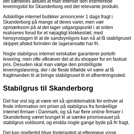
det særdeles aktuelt at man efterser den estimerede
leveringstid for Skanderborg ved det relevante produkt.
Adskillige internet butikker annoncerer 1 dags fragt i
Skanderborg på mange af deres varer, men vær
opmærksom på at det tager udgangspunkt i at orden
realiseres forud for et nøjagtigt klokkeslæt, med
hensynstagen til at de sandsynligvis kan nå at få stabilgruset
skippet afsted forinden de lageransatte har fri.
Nogle stabilgrus internet selskaber garanterer portofri
levering, men ofte afkræver det at du shopper for en fastsat
pris. Desuden skal man vælge den prisbilligste
leveringsløsning, der i de fleste tilfælde vil være at få
fragtmanden til at bringe stabilgruset til et afhentningssted.
Stabilgrus til Skanderborg
Det har vist sig at være ret så uproblematisk for enhver at
finde information om priser på stabilgrus fra forskellige
internet firmaer i Danmark, og så har flere online firmaer i
Skanderborg været tvunget til at sænke prisniveauet på
stabilgrus voldsomt, og endda nogle gange byde på fri fragt.
Det kan imidlertid blive fordelagtigt at efterprøve visse