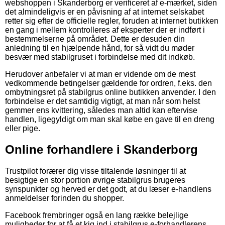
webshoppen i Skanderborg er verificeret af e-mærket, siden
det almindeligvis er en påvisning af at internet selskabet
retter sig efter de officielle regler, foruden at internet butikken
en gang i mellem kontrolleres af eksperter der er indført i
bestemmelserne på området. Dette er desuden din
anledning til en hjælpende hånd, for så vidt du møder
besvær med stabilgruset i forbindelse med dit indkøb.
Herudover anbefaler vi at man er vidende om de mest
vedkommende betingelser gældende for ordren, f.eks. den
ombytningsret på stabilgrus online butikken anvender. I den
forbindelse er det samtidig vigtigt, at man når som helst
gemmer ens kvittering, således man altid kan eftervise
handlen, ligegyldigt om man skal købe en gave til en dreng
eller pige.
Online forhandlere i Skanderborg
Trustpilot forærer dig visse tiltalende løsninger til at
besigtige en stor portion øvrige stabilgrus brugeres
synspunkter og herved er det godt, at du læser e-handlens
anmeldelser forinden du shopper.
Facebook frembringer også en lang række belejlige
muligheder for at få et kig ind i stabilgrus e-forhandlerens