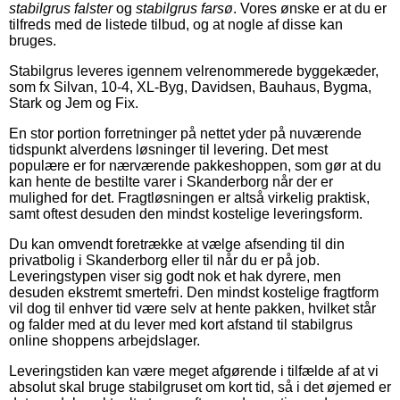
stabilgrus falster
og
stabilgrus farsø
. Vores ønske er at du er
tilfreds med de listede tilbud, og at nogle af disse kan
bruges.
Stabilgrus leveres igennem velrenommerede byggekæder,
som fx Silvan, 10-4, XL-Byg, Davidsen, Bauhaus, Bygma,
Stark og Jem og Fix.
En stor portion forretninger på nettet yder på nuværende
tidspunkt alverdens løsninger til levering. Det mest
populære er for nærværende pakkeshoppen, som gør at du
kan hente de bestilte varer i Skanderborg når der er
mulighed for det. Fragtløsningen er altså virkelig praktisk,
samt oftest desuden den mindst kostelige leveringsform.
Du kan omvendt foretrække at vælge afsending til din
privatbolig i Skanderborg eller til når du er på job.
Leveringstypen viser sig godt nok et hak dyrere, men
desuden ekstremt smertefri. Den mindst kostelige fragtform
vil dog til enhver tid være selv at hente pakken, hvilket står
og falder med at du lever med kort afstand til stabilgrus
online shoppens arbejdslager.
Leveringstiden kan være meget afgørende i tilfælde af at vi
absolut skal bruge stabilgruset om kort tid, så i det øjemed er