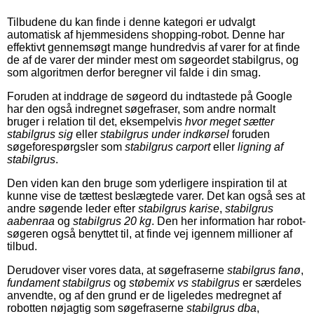
Tilbudene du kan finde i denne kategori er udvalgt
automatisk af hjemmesidens shopping-robot. Denne har
effektivt gennemsøgt mange hundredvis af varer for at finde
de af de varer der minder mest om søgeordet stabilgrus, og
som algoritmen derfor beregner vil falde i din smag.
Foruden at inddrage de søgeord du indtastede på Google
har den også indregnet søgefraser, som andre normalt
bruger i relation til det, eksempelvis
hvor meget sætter
stabilgrus sig
eller
stabilgrus under indkørsel
foruden
søgeforespørgsler som
stabilgrus carport
eller
ligning af
stabilgrus
.
Den viden kan den bruge som yderligere inspiration til at
kunne vise de tættest beslægtede varer. Det kan også ses at
andre søgende leder efter
stabilgrus karise
,
stabilgrus
aabenraa
og
stabilgrus 20 kg
. Den her information har robot-
søgeren også benyttet til, at finde vej igennem millioner af
tilbud.
Derudover viser vores data, at søgefraserne
stabilgrus fanø
,
fundament stabilgrus
og
støbemix vs stabilgrus
er særdeles
anvendte, og af den grund er de ligeledes medregnet af
robotten nøjagtig som søgefraserne
stabilgrus dba
,