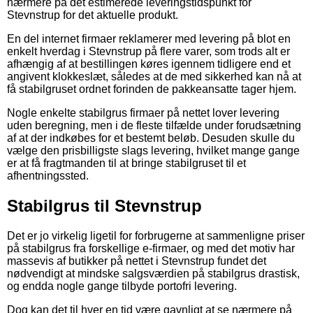
nærmere på det estimerede leveringstidspunkt for
Stevnstrup for det aktuelle produkt.
En del internet firmaer reklamerer med levering på blot en
enkelt hverdag i Stevnstrup på flere varer, som trods alt er
afhængig af at bestillingen køres igennem tidligere end et
angivent klokkeslæt, således at de med sikkerhed kan nå at
få stabilgruset ordnet forinden de pakkeansatte tager hjem.
Nogle enkelte stabilgrus firmaer på nettet lover levering
uden beregning, men i de fleste tilfælde under forudsætning
af at der indkøbes for et bestemt beløb. Desuden skulle du
vælge den prisbilligste slags levering, hvilket mange gange
er at få fragtmanden til at bringe stabilgruset til et
afhentningssted.
Stabilgrus til Stevnstrup
Det er jo virkelig ligetil for forbrugerne at sammenligne priser
på stabilgrus fra forskellige e-firmaer, og med det motiv har
massevis af butikker på nettet i Stevnstrup fundet det
nødvendigt at mindske salgsværdien på stabilgrus drastisk,
og endda nogle gange tilbyde portofri levering.
Dog kan det til hver en tid være gavnligt at se nærmere på