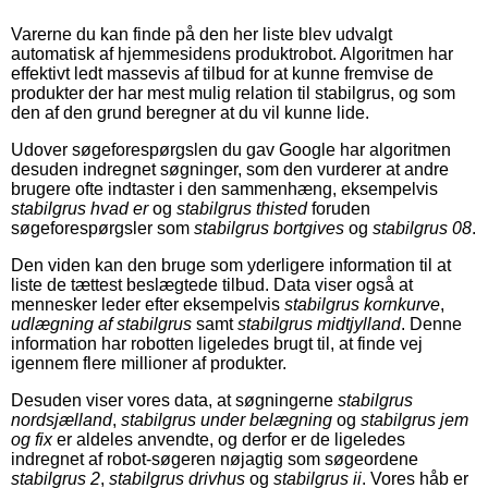
Varerne du kan finde på den her liste blev udvalgt
automatisk af hjemmesidens produktrobot. Algoritmen har
effektivt ledt massevis af tilbud for at kunne fremvise de
produkter der har mest mulig relation til stabilgrus, og som
den af den grund beregner at du vil kunne lide.
Udover søgeforespørgslen du gav Google har algoritmen
desuden indregnet søgninger, som den vurderer at andre
brugere ofte indtaster i den sammenhæng, eksempelvis
stabilgrus hvad er
og
stabilgrus thisted
foruden
søgeforespørgsler som
stabilgrus bortgives
og
stabilgrus 08
.
Den viden kan den bruge som yderligere information til at
liste de tættest beslægtede tilbud. Data viser også at
mennesker leder efter eksempelvis
stabilgrus kornkurve
,
udlægning af stabilgrus
samt
stabilgrus midtjylland
. Denne
information har robotten ligeledes brugt til, at finde vej
igennem flere millioner af produkter.
Desuden viser vores data, at søgningerne
stabilgrus
nordsjælland
,
stabilgrus under belægning
og
stabilgrus jem
og fix
er aldeles anvendte, og derfor er de ligeledes
indregnet af robot-søgeren nøjagtig som søgeordene
stabilgrus 2
,
stabilgrus drivhus
og
stabilgrus ii
. Vores håb er