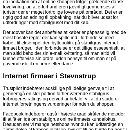
en indikation om at online shoppen følger gældende dansk
lovgivning, og at e-forhandleren jævnligt gennemses af
jurister der er meget fortrolige lovene på området. Det er en
rigtig god anledning til opbakning, når du bliver udsat for
udfordringer med stabilgruset med dit køb.
Derudover kan det anbefales at køber er påpasselig med de
mest basale regler der kan spille ind i forbindelse med
købet, til eksempel den byttepolitik på stabilgrus internet
firmaet bruger. I den forbindelse er det tillige essesentielt, at
man altid beholder sin e-mail kvittering, så man altid vil
kunne eftervise sin ordre, uden hensyn til om man er på
gaveindkøb til en herre eller dame.
Internet firmaer i Stevnstrup
Trustpilot indebærer adskillige pålidelige genveje til at
gennemgå en stor portion forhenværende stabilgrus
forbrugeres ratings og derved anbefaler vi, at du studerer
internet forretningens vurderinger forinden du shopper.
Facebook indebærer også i højeste grad strålende metoder
til at få en idé om stabilgrus online firmaets kundefokus.
Desuden ser vi mange netshops hvor du kan udfærdige en
anmeldelse af købsoplevelsen, hvilket tillige burde bruges til