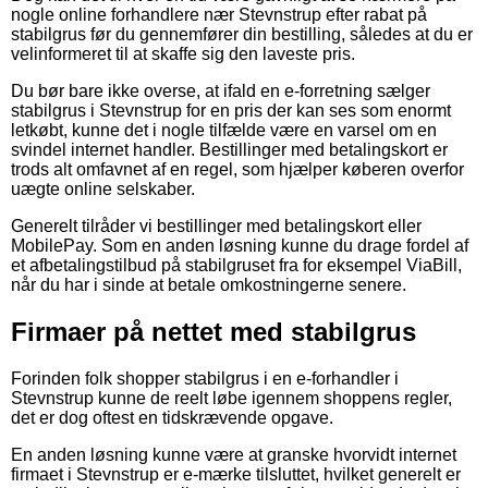
nogle online forhandlere nær Stevnstrup efter rabat på
stabilgrus før du gennemfører din bestilling, således at du er
velinformeret til at skaffe sig den laveste pris.
Du bør bare ikke overse, at ifald en e-forretning sælger
stabilgrus i Stevnstrup for en pris der kan ses som enormt
letkøbt, kunne det i nogle tilfælde være en varsel om en
svindel internet handler. Bestillinger med betalingskort er
trods alt omfavnet af en regel, som hjælper køberen overfor
uægte online selskaber.
Generelt tilråder vi bestillinger med betalingskort eller
MobilePay. Som en anden løsning kunne du drage fordel af
et afbetalingstilbud på stabilgruset fra for eksempel ViaBill,
når du har i sinde at betale omkostningerne senere.
Firmaer på nettet med stabilgrus
Forinden folk shopper stabilgrus i en e-forhandler i
Stevnstrup kunne de reelt løbe igennem shoppens regler,
det er dog oftest en tidskrævende opgave.
En anden løsning kunne være at granske hvorvidt internet
firmaet i Stevnstrup er e-mærke tilsluttet, hvilket generelt er