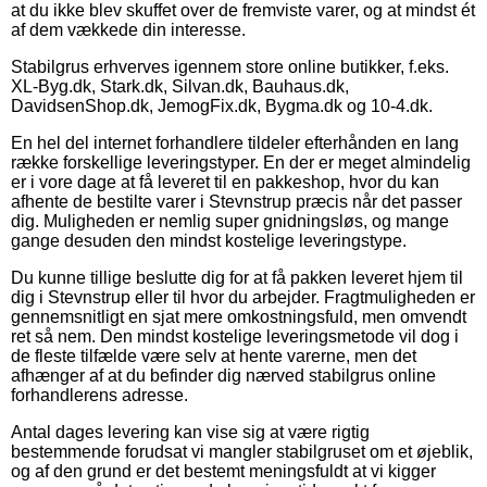
at du ikke blev skuffet over de fremviste varer, og at mindst ét
af dem vækkede din interesse.
Stabilgrus erhverves igennem store online butikker, f.eks.
XL-Byg.dk, Stark.dk, Silvan.dk, Bauhaus.dk,
DavidsenShop.dk, JemogFix.dk, Bygma.dk og 10-4.dk.
En hel del internet forhandlere tildeler efterhånden en lang
række forskellige leveringstyper. En der er meget almindelig
er i vore dage at få leveret til en pakkeshop, hvor du kan
afhente de bestilte varer i Stevnstrup præcis når det passer
dig. Muligheden er nemlig super gnidningsløs, og mange
gange desuden den mindst kostelige leveringstype.
Du kunne tillige beslutte dig for at få pakken leveret hjem til
dig i Stevnstrup eller til hvor du arbejder. Fragtmuligheden er
gennemsnitligt en sjat mere omkostningsfuld, men omvendt
ret så nem. Den mindst kostelige leveringsmetode vil dog i
de fleste tilfælde være selv at hente varerne, men det
afhænger af at du befinder dig nærved stabilgrus online
forhandlerens adresse.
Antal dages levering kan vise sig at være rigtig
bestemmende forudsat vi mangler stabilgruset om et øjeblik,
og af den grund er det bestemt meningsfuldt at vi kigger