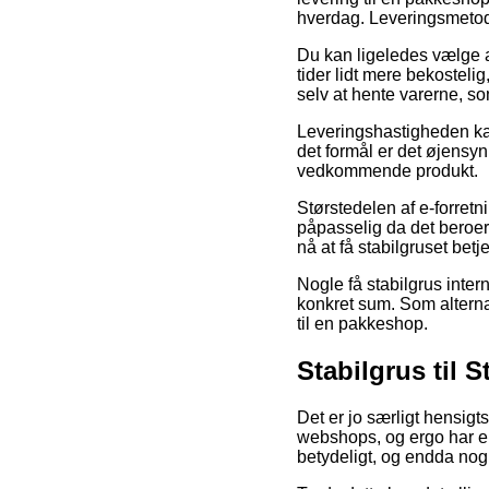
hverdag. Leveringsmetode
Du kan ligeledes vælge at
tider lidt mere bekosteli
selv at hente varerne, so
Leveringshastigheden kan 
det formål er det øjensyn
vedkommende produkt.
Størstedelen af e-forretn
påpasselig da det beroer
nå at få stabilgruset betj
Nogle få stabilgrus intern
konkret sum. Som alternati
til en pakkeshop.
Stabilgrus til S
Det er jo særligt hensigt
webshops, og ergo har en 
betydeligt, og endda nog