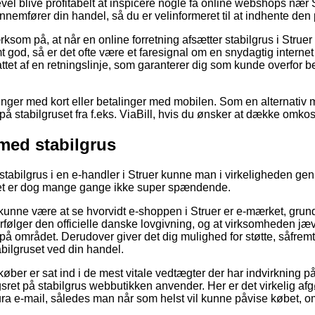
evel blive profitabelt at inspicere nogle få online webshops nær S
nemfører din handel, så du er velinformeret til at indhente den pr
 på, at når en online forretning afsætter stabilgrus i Struer ti
 god, så er det ofte være et faresignal om en snydagtig internet
ttet af en retningslinje, som garanterer dig som kunde overfor b
linger med kort eller betalinger med mobilen. Som en alternativ
på stabilgruset fra f.eks. ViaBill, hvis du ønsker at dække omkost
 med stabilgrus
stabilgrus i en e-handler i Struer kunne man i virkeligheden 
 det er dog mange gange ikke super spændende.
nne være at se hvorvidt e-shoppen i Struer er e-mærket, grund
følger den officielle danske lovgivning, og at virksomheden jævnli
å området. Derudover giver det dig mulighed for støtte, såfremt 
bilgruset ved din handel.
køber er sat ind i de mest vitale vedtægter der har indvirkning p
et på stabilgrus webbutikken anvender. Her er det virkelig af
ura e-mail, således man når som helst vil kunne påvise købet, om