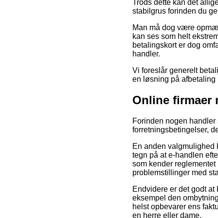
Trods dette kan det allig
stabilgrus forinden du gen
Man må dog være opmærksom
kan ses som helt ekstremt
betalingskort er dog omfa
handler.
Vi foreslår generelt beta
en løsning på afbetaling 
Online firmaer
Forinden nogen handler 
forretningsbetingelser,
En anden valgmulighed ku
tegn på at e-handlen efter
som kender reglementet p
problemstillinger med sta
Endvidere er det godt at 
eksempel den ombytningsr
helst opbevarer ens fakt
en herre eller dame.