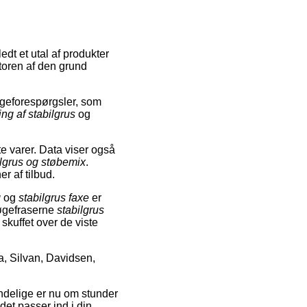
dt et utal af produkter
otoren af den grund
geforespørgsler, som
ng af stabilgrus
og
e varer. Data viser også
ilgrus og støbemix
.
r af tilbud.
g
og
stabilgrus faxe
er
søgefraserne
stabilgrus
 skuffet over de viste
a, Silvan, Davidsen,
mindelige er nu om stunder
det passer ind i din