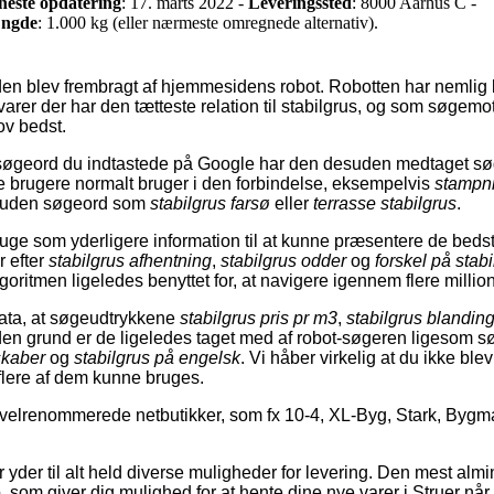
neste opdatering
: 17. marts 2022 -
Leveringssted
: 8000 Aarhus C -
ngde
: 1.000 kg (eller nærmeste omregnede alternativ).
den blev frembragt af hjemmesidens robot. Robotten har nemlig le
varer der har den tætteste relation til stabilgrus, og som søgem
ov bedst.
søgeord du indtastede på Google har den desuden medtaget sø
ge brugere normalt bruger i den forbindelse, eksempelvis
stampni
ruden søgeord som
stabilgrus farsø
eller
terrasse stabilgrus
.
uge som yderligere information til at kunne præsentere de bedst
 efter
stabilgrus afhentning
,
stabilgrus odder
og
forskel på stab
oritmen ligeledes benyttet for, at navigere igennem flere millione
 data, at søgeudtrykkene
stabilgrus pris pr m3
,
stabilgrus blandin
den grund er de ligeledes taget med af robot-søgeren ligesom 
skaber
og
stabilgrus på engelsk
. Vi håber virkelig at du ikke blev
r flere af dem kunne bruges.
 velrenommerede netbutikker, som fx 10-4, XL-Byg, Stark, Bygm
er yder til alt held diverse muligheder for levering. Den mest al
, som giver dig mulighed for at hente dine nye varer i Struer når 