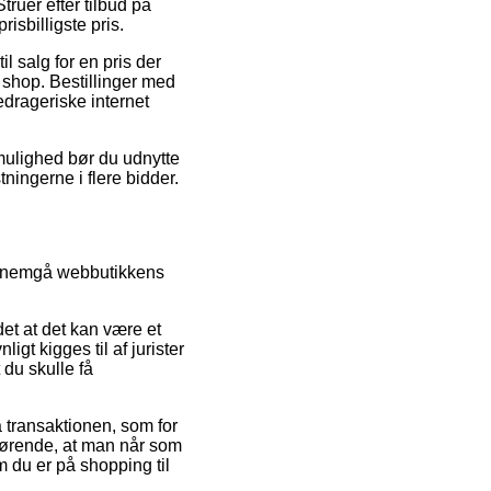
truer efter tilbud på
isbilligste pris.
l salg for en pris der
 shop. Bestillinger med
edrageriske internet
 mulighed bør du udnytte
ningerne i flere bidder.
gennemgå webbutikkens
et at det kan være et
gt kigges til af jurister
du skulle få
å transaktionen, som for
gørende, at man når som
 du er på shopping til