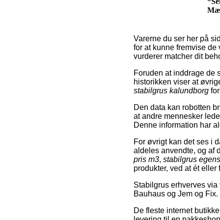
*
Se
Mæ
Varerne du ser her på si
for at kunne fremvise de 
vurderer matcher dit beh
Foruden at inddrage de 
historikken viser at øvri
stabilgrus kalundborg
fo
Den data kan robotten br
at andre mennesker leder
Denne information har alg
For øvrigt kan det ses i
aldeles anvendte, og af 
pris m3
,
stabilgrus egen
produkter, ved at ét elle
Stabilgrus erhverves via
Bauhaus og Jem og Fix.
De fleste internet butikk
levering til en pakkeshop