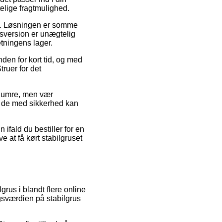
elige fragtmulighed.
jde. Løsningen er somme
gsversion er unægtelig
etningens lager.
den for kort tid, og med
truer for det
renumre, men vær
så de med sikkerhed kan
 ifald du bestiller for en
ve at få kørt stabilgruset
rus i blandt flere online
lgsværdien på stabilgrus