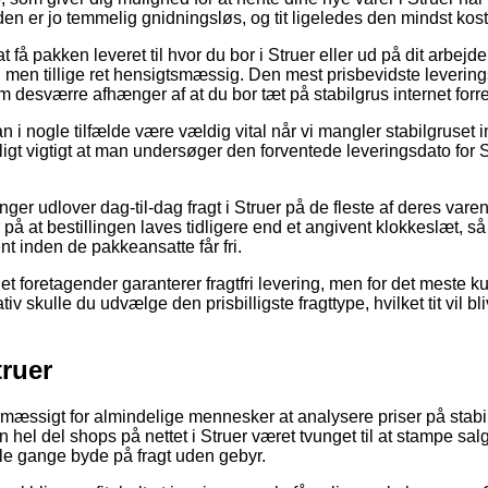
n er jo temmelig gnidningsløs, og tit ligeledes den mindst kost
 få pakken leveret til hvor du bor i Struer eller ud på dit arbe
g, men tillige ret hensigtsmæssig. Den mest prisbevidste leverin
m desværre afhænger af at du bor tæt på stabilgrus internet forr
i nogle tilfælde være vældig vital når vi mangler stabilgruset in
ligt vigtigt at man undersøger den forventede leveringsdato for S
inger udlover dag-til-dag fragt i Struer på de fleste af deres va
 på at bestillingen laves tidligere end et angivent klokkeslæt, 
ent inden de pakkeansatte får fri.
et foretagender garanterer fragtfri levering, men for det meste kun
v skulle du udvælge den prisbilligste fragttype, hvilket tit vil bli
truer
smæssigt for almindelige mennesker at analysere priser på stabilg
hel del shops på nettet i Struer været tvunget til at stampe sa
le gange byde på fragt uden gebyr.