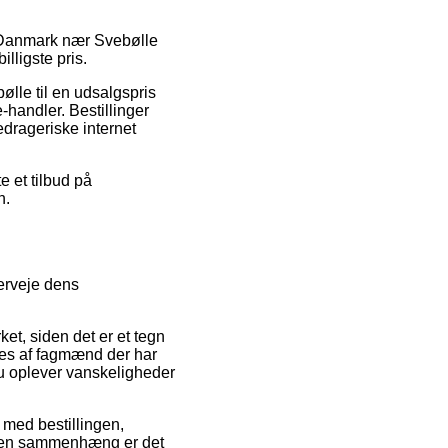
i Danmark nær Svebølle
illigste pris.
bølle til en udsalgspris
-handler. Bestillinger
edrageriske internet
e et tilbud på
n.
erveje dens
et, siden det er et tegn
rses af fagmænd der har
u oplever vanskeligheder
 med bestillingen,
I den sammenhæng er det