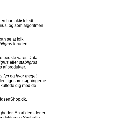
n har faktisk ledt
lgrus, og som algoritmen
an se at folk
bilgrus
foruden
e bedste varer. Data
lgrus
eller
stabilgrus
s af produkter.
is fyn
og
hvor meget
otten ligesom søgningerne
 skuffede dig med de
avidsenShop.dk,
igheder. En af dem der er
produkterne i Svebølle