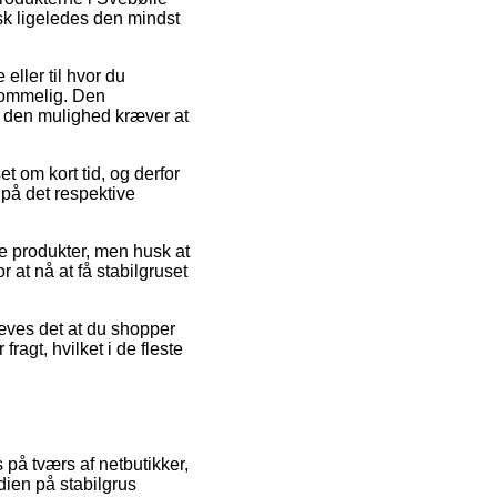
isk ligeledes den mindst
 eller til hvor du
kommelig. Den
en den mulighed kræver at
 om kort tid, og derfor
 på det respektive
ge produkter, men husk at
r at nå at få stabilgruset
ræves det at du shopper
ragt, hvilket i de fleste
s på tværs af netbutikker,
dien på stabilgrus