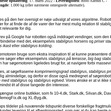
neste opdatering
: 17. marts 2022 -
Leveringssted
: 8000 Aarhus C -
ngde
: 1.000 kg (eller nærmeste omregnede alternativ).
 på den her oversigt er nøje udvalgt af vores algoritme. Robotte
 for at finde de af de varer der har mest mulig relation til stabi
 relevante for dig.
ev på Google har robotten også inddraget vendinger, som den k
forbindelse med det, eksempelvis
stabilgrus horsens
og
priser sta
s ikast
eller
stabilgrus kolding
.
motoren bruge som ekstra inspiration til at kunne præsentere d
ere søger efter eksempelvis
stabilgrus på terrasse
,
big bag stabi
n har søgemotoren ligeledes brugt for, at navigere forbi massevi
ses, at søgefraserne
komprimeringsgrad stabilgrus
,
stabilgrus pr
elig almindelige, og derfor er disse også medregnet af søgerob
 med stabilgrus
og
stabilgrus egtved
. Vores ønske er at vi ikke
 mindst ét af disse fangede din interesse.
gængse online butikker, som fx 10-4.dk, Stark.dk, Silvan.dk, D
JemogFix.dk og XL-Byg.dk.
ops tildeler på nuværende tidspunkt diverse forskellige fragtmul
under levering til et afhentningssted, som gør at du kan hente 