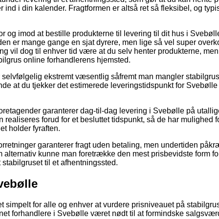
r ind i din kalender. Fragtformen er altså ret så fleksibel, og typ
.
r og imod at bestille produkterne til levering til dit hus i Svebølle
den er mange gange en sjat dyrere, men lige så vel super over
ering vil dog til enhver tid være at du selv henter produkterne, m
tabilgrus online forhandlerens hjemsted.
selvfølgelig ekstremt væsentlig såfremt man mangler stabilgruset
nde at du tjekker det estimerede leveringstidspunkt for Svebølle
foretagender garanterer dag-til-dag levering i Svebølle på utalli
n realiseres forud for et besluttet tidspunkt, så de har mulighed fo
et holder fyraften.
forretninger garanterer fragt uden betaling, men undertiden påk
 alternativ kunne man foretrække den mest prisbevidste form for f
t stabilgruset til et afhentningssted.
vebølle
et simpelt for alle og enhver at vurdere prisniveauet på stabilgru
ernet forhandlere i Svebølle været nødt til at formindske salgsvær