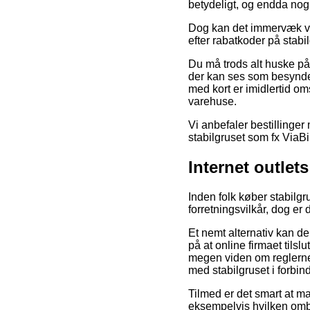
betydeligt, og endda nogl
Dog kan det immervæk vis
efter rabatkoder på stabil
Du må trods alt huske på, 
der kan ses som besynderl
med kort er imidlertid om
varehuse.
Vi anbefaler bestillinger 
stabilgruset som fx ViaBill
Internet outlet
Inden folk køber stabilg
forretningsvilkår, dog er
Et nemt alternativ kan d
på at online firmaet tils
megen viden om reglerne 
med stabilgruset i forbin
Tilmed er det smart at m
eksempelvis hvilken omb