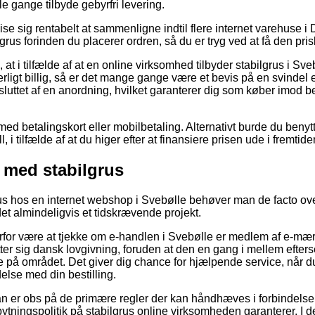
e gange tilbyde gebyrfri levering.
e sig rentabelt at sammenligne indtil flere internet varehuse 
grus forinden du placerer ordren, så du er tryg ved at få den prisb
at i tilfælde af at en online virksomhed tilbyder stabilgrus i Sve
igt billig, så er det mange gange være et bevis på en svindel e
sluttet af en anordning, hvilket garanterer dig som køber imod b
med betalingskort eller mobilbetaling. Alternativt burde du benytt
, i tilfælde af at du higer efter at finansiere prisen ude i fremtide
s med stabilgrus
rus hos en internet webshop i Svebølle behøver man de facto ov
 det almindeligvis et tidskrævende projekt.
erfor være at tjekke om e-handlen i Svebølle er medlem af e-mærk
lutter sig dansk lovgivning, foruden at den en gang i mellem efte
på området. Det giver dig chance for hjælpende service, når d
delse med din bestilling.
an er obs på de primære regler der kan håndhæves i forbindelse
ytningspolitik på stabilgrus online virksomheden garanterer. 