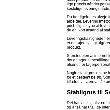
lige præcis når det passe
kostelige leveringsmåde
Du bør ligeledes afveje fo
arbejder. Leveringsmeto
prisbilligste type af lev
du er i kort afstand af s
Leveringshastigheden er 
er det øjensynligt afgøre
produkt.
Størstedelen af internet 
det antager at bestillinge
afsendt før lagerpersonal
Nogle stabilgrus online 
for et bestemt beløb. Som
tilfælde vil være at få kør
Stabilgrus til S
Det har vist sig at være r
og altså har utallige int