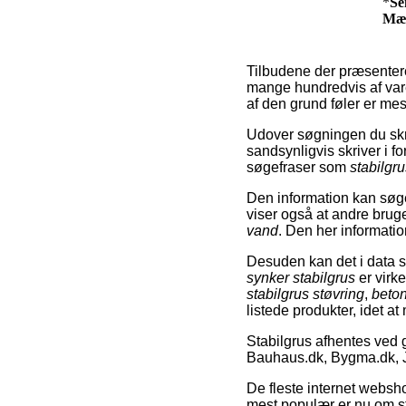
*
Se
Mæ
Tilbudene der præsenteres
mange hundredvis af varer
af den grund føler er mest
Udover søgningen du skr
sandsynligvis skriver i 
søgefraser som
stabilgru
Den information kan søge
viser også at andre brug
vand
. Den her informatio
Desuden kan det i data 
synker stabilgrus
er virk
stabilgrus støvring
,
beton
listede produkter, idet at
Stabilgrus afhentes ved 
Bauhaus.dk, Bygma.dk, 
De fleste internet websh
mest populær er nu om st