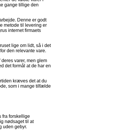
e gange tillige den
t arbejde. Denne er godt
 metode til levering er
rus internet firmaets
uset lige om lidt, så i det
 for den relevante vare.
f deres varer, men glem
ed det formål at de har en
rtiden kræves det at du
ode, som i mange tilfælde
fra forskellige
ig nødsaget til at
g uden gebyr.