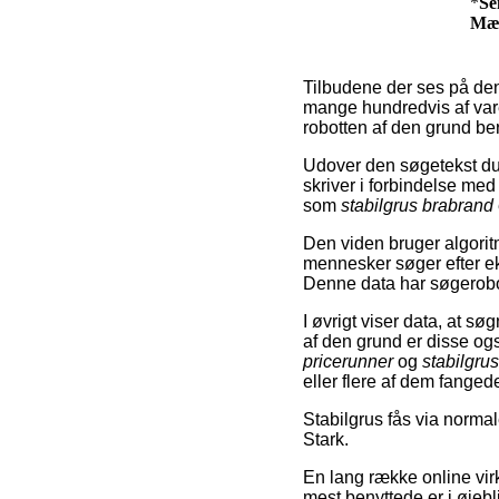
*
Se
Mæ
Tilbudene der ses på den
mange hundredvis af varer
robotten af den grund be
Udover den søgetekst du
skriver i forbindelse me
som
stabilgrus brabrand
Den viden bruger algoritm
mennesker søger efter 
Denne data har søgerobott
I øvrigt viser data, at s
af den grund er disse og
pricerunner
og
stabilgru
eller flere af dem fanged
Stabilgrus fås via norma
Stark.
En lang række online vir
mest benyttede er i øjebl