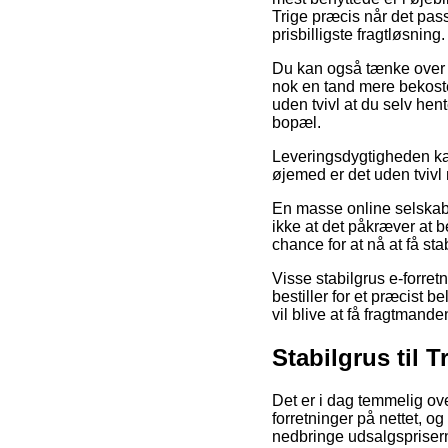
Trige præcis når det pas
prisbilligste fragtløsning.
Du kan også tænke over at
nok en tand mere bekoste
uden tvivl at du selv hen
bopæl.
Leveringsdygtigheden kan v
øjemed er det uden tvivl 
En masse online selskabe
ikke at det påkræver at b
chance for at nå at få sta
Visse stabilgrus e-forre
bestiller for et præcist
vil blive at få fragtmande
Stabilgrus til T
Det er i dag temmelig ove
forretninger på nettet, og
nedbringe udsalgsprisern