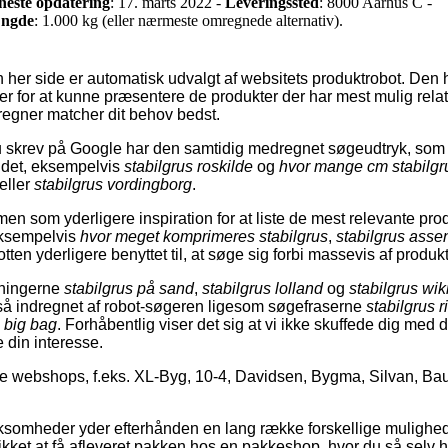
neste opdatering
: 17. marts 2022 -
Leveringssted
: 8000 Aarhus C -
ngde
: 1.000 kg (eller nærmeste omregnede alternativ).
 her side er automatisk udvalgt af websitets produktrobot. Den h
 for at kunne præsentere de produkter der har mest mulig relati
regner matcher dit behov bedst.
 skrev på Google har den samtidig medregnet søgeudtryk, som
d det, eksempelvis
stabilgrus roskilde
og
hvor mange cm stabilgr
eller
stabilgrus vordingborg
.
en som yderligere inspiration for at liste de mest relevante pro
eksempelvis
hvor meget komprimeres stabilgrus
,
stabilgrus asse
en yderligere benyttet til, at søge sig forbi massevis af produkt
øgningerne
stabilgrus på sand
,
stabilgrus lolland
og
stabilgrus wik
så indregnet af robot-søgeren ligesom søgefraserne
stabilgrus 
s big bag
. Forhåbentlig viser det sig at vi ikke skuffede dig med de
e din interesse.
le webshops, f.eks. XL-Byg, 10-4, Davidsen, Bygma, Silvan, Ba
ksomheder yder efterhånden en lang række forskellige muligheder
ikket at få afleveret pakken hos en pakkeshop, hvor du så selv h