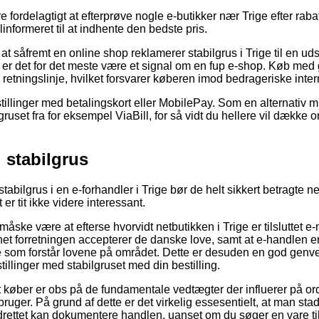
e fordelagtigt at efterprøve nogle e-butikker nær Trige efter raba
linformeret til at indhente den bedste pris.
t såfremt en online shop reklamerer stabilgrus i Trige til en ud
å er det for det meste være et signal om en fup e-shop. Køb med
etningslinje, hvilket forsvarer køberen imod bedrageriske inter
stillinger med betalingskort eller MobilePay. Som en alternativ
lgruset fra for eksempel ViaBill, for så vidt du hellere vil dække
stabilgrus
r stabilgrus i en e-forhandler i Trige bør de helt sikkert betragte 
 er tit ikke videre interessant.
måske være at efterse hvorvidt netbutikken i Trige er tilsluttet e
rnet forretningen accepterer de danske love, samt at e-handlen 
som forstår lovene på området. Dette er desuden en god genvej ti
illinger med stabilgruset med din bestilling.
at køber er obs på de fundamentale vedtægter der influerer på ord
bruger. På grund af dette er det virkelig essesentielt, at man s
rettet kan dokumentere handlen, uanset om du søger en vare til 