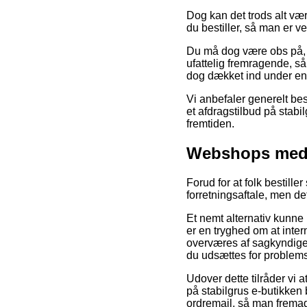
Dog kan det trods alt vær
du bestiller, så man er ve
Du må dog være obs på, a
ufattelig fremragende, s
dog dækket ind under en r
Vi anbefaler generelt be
et afdragstilbud på stabi
fremtiden.
Webshops med 
Forud for at folk bestille
forretningsaftale, men det
Et nemt alternativ kunne 
er en tryghed om at inte
overværes af sagkyndige 
du udsættes for problemst
Udover dette tilråder vi 
på stabilgrus e-butikken 
ordremail, så man fremad