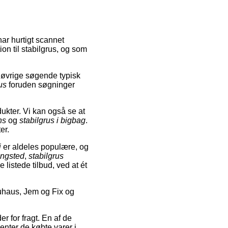
ar hurtigt scannet
on til stabilgrus, og som
 øvrige søgende typisk
us
foruden søgninger
dukter. Vi kan også se at
ns
og
stabilgrus i bigbag
.
er.
i
er aldeles populære, og
ringsted
,
stabilgrus
 listede tilbud, ved at ét
uhaus, Jem og Fix og
 for fragt. En af de
enter de købte varer i