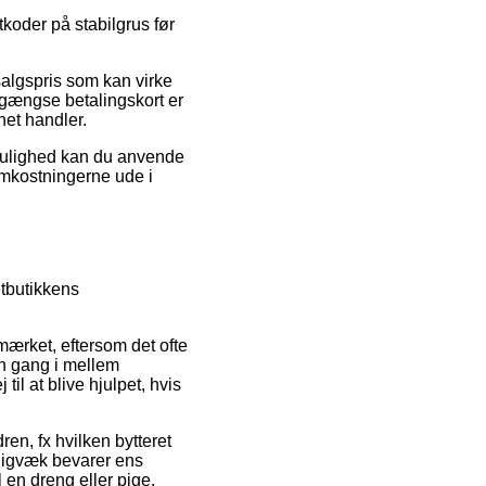
tkoder på stabilgrus før
salgspris som kan virke
 gængse betalingskort er
net handler.
 mulighed kan du anvende
 omkostningerne ude i
netbutikkens
-mærket, eftersom det ofte
en gang i mellem
l at blive hjulpet, hvis
ren, fx hvilken bytteret
tadigvæk bevarer ens
en dreng eller pige.