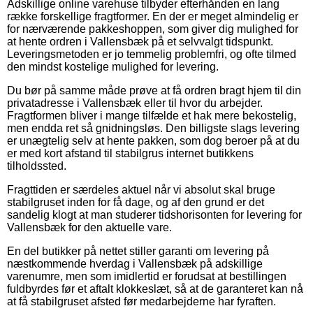
Adskillige online varehuse tilbyder efterhånden en lang
række forskellige fragtformer. En der er meget almindelig er
for nærværende pakkeshoppen, som giver dig mulighed for
at hente ordren i Vallensbæk på et selvvalgt tidspunkt.
Leveringsmetoden er jo temmelig problemfri, og ofte tilmed
den mindst kostelige mulighed for levering.
Du bør på samme måde prøve at få ordren bragt hjem til din
privatadresse i Vallensbæk eller til hvor du arbejder.
Fragtformen bliver i mange tilfælde et hak mere bekostelig,
men endda ret så gnidningsløs. Den billigste slags levering
er unægtelig selv at hente pakken, som dog beroer på at du
er med kort afstand til stabilgrus internet butikkens
tilholdssted.
Fragttiden er særdeles aktuel når vi absolut skal bruge
stabilgruset inden for få dage, og af den grund er det
sandelig klogt at man studerer tidshorisonten for levering for
Vallensbæk for den aktuelle vare.
En del butikker på nettet stiller garanti om levering på
næstkommende hverdag i Vallensbæk på adskillige
varenumre, men som imidlertid er forudsat at bestillingen
fuldbyrdes før et aftalt klokkeslæt, så at de garanteret kan nå
at få stabilgruset afsted før medarbejderne har fyraften.