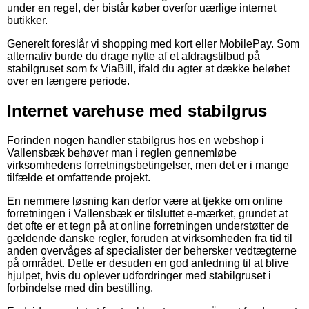
under en regel, der bistår køber overfor uærlige internet
butikker.
Generelt foreslår vi shopping med kort eller MobilePay. Som
alternativ burde du drage nytte af et afdragstilbud på
stabilgruset som fx ViaBill, ifald du agter at dække beløbet
over en længere periode.
Internet varehuse med stabilgrus
Forinden nogen handler stabilgrus hos en webshop i
Vallensbæk behøver man i reglen gennemløbe
virksomhedens forretningsbetingelser, men det er i mange
tilfælde et omfattende projekt.
En nemmere løsning kan derfor være at tjekke om online
forretningen i Vallensbæk er tilsluttet e-mærket, grundet at
det ofte er et tegn på at online forretningen understøtter de
gældende danske regler, foruden at virksomheden fra tid til
anden overvåges af specialister der behersker vedtægterne
på området. Dette er desuden en god anledning til at blive
hjulpet, hvis du oplever udfordringer med stabilgruset i
forbindelse med din bestilling.