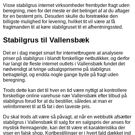
Visse stabilgrus internet virksomheder frembyder fragt uden
beregning, men for det meste er det betinget af at du aftager
for en bestemt pris. Desuden skulle du foretrække den
billigste mulighed for levering, hvilket tit vil være at få
fragtmanden til at køre stabilgruset til et afhentningssted.
Stabilgrus til Vallensbæk
Det er i dag meget smart for internetbrugere at analysere
priser på stabilgrus i blandt forskellige netbutikker, og derfor
har langt de fleste internet outlets i Vallensbæk fundet det
nødvendigt at tvinge udsalgspriserne på stabilgrus
betragteligt, og endda nogle gange byde på fragt uden
beregning.
Trods dette kan det til hver en tid være nyttigt at kontrollere
forskellige online varehuse nær Vallensbæk efter tilbud på
stabilgrus forud for at du bestiller, således at man er
velinformeret til at få fat i den laveste pris.
Du skal trods alt være så påvagt, at når en webbutik afsætter
stabilgrus i Vallensbæk til salg for en salgspris der anses for
mystisk fremragende, kan det tit være et karakteristika der
viser en falsk shop. Kortbestillinger er i hvert fald dækket ind