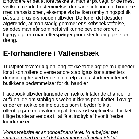
Endvidere er det at foretrække at man er på vagt for de mest
vedkommende bestemmelser der kan spille ind i forbindelse
med transaktionen, eksempelvis hvilken ombytningspolitik
på stabilgrus e-shoppen tilbyder. Derfor er det desuden
afgørende, at man stadig gemmer ens købsbekræftelse,
således man når som helst vil kunne bevidne ordren,
ligegyldigt om man efterspørger produkter til en pige eller
dreng.
E-forhandlere i Vallensbæk
Trustpilot forærer dig en lang række fordelagtige muligheder
for at kontrollere diverse andre stabilgrus konsumenters
domme og herved er det en hjælp, at du studerer internet
butikkens bedømmelser før du handler.
Facebook tilbyder lignende en række tiltalende chancer for
at få en idé om stabilgrus webbutikkens popularitet. I øvrigt
er der en række online outlets som tilbyder folk at
offentliggøre en evaluering af deres købsoplevelse, hvilket
tillige burde anvendes til at få et indtryk af hvor tilfredse
kunderne er.
Vores website er annoncefinansieret. Vi arbejder tæt
sammen med en hel del forretninger på nettet idet vi