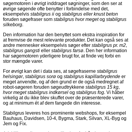
søgemotoren i øvrigt inddraget søgninger, som den ser at
øvrige søgende ofte benytter i forbindelse med det,
eksempelvis
stabilgrus ii
og
stabilgrus eller knust beton
foruden søgefraser som
stabilgrus hvor meget
og
stabilgrus
silkeborg
.
Den information har den benyttet som ekstra inspiration for
at fremvise de mest relevante produkter. Det kan også ses at
andre mennesker eksempelvis søger efter
stabilgrus pr. m2
,
stabilgrus gangsti
eller
stabilgrus farsø
. Den her information
har søgemotoren yderligere brugt for, at finde vej forbi en
stor mængde varer.
For øvrigt kan det i data ses, at søgefraserne
stabilgrus
helsingør
,
stabilgrus sorø
og
stabilgrus kapillarbrydende
er
meget anvendte, og af den grund er de også medregnet af
robot-søgeren foruden søgeudtrykkene
stabilgrus 15 kg
,
hvor meget stabilgrus indkørsel
og
stabilgrus fog
. Vi håber
virkelig at du ikke blev skuffet over de præsenterede varer,
og at minimum ét af dem fangede din interesse.
Stabilgrus leveres hos prominente webshops, for eksempel
Bauhaus, Davidsen, 10-4, Bygma, Stark, Silvan, XL-Byg og
Jem og Fix.