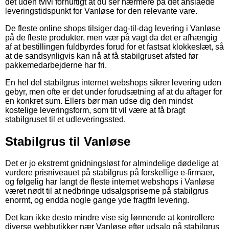
det uden tvivl fornuftigt at du ser nærmere på det anslåede
leveringstidspunkt for Vanløse for den relevante vare.
De fleste online shops tilsiger dag-til-dag levering i Vanløse
på de fleste produkter, men vær på vagt da det er afhængig
af at bestillingen fuldbyrdes forud for et fastsat klokkeslæt, så
at de sandsynligvis kan nå at få stabilgruset afsted før
pakkemedarbejderne har fri.
En hel del stabilgrus internet webshops sikrer levering uden
gebyr, men ofte er det under forudsætning af at du aftager for
en konkret sum. Ellers bør man udse dig den mindst
kostelige leveringsform, som tit vil være at få bragt
stabilgruset til et udleveringssted.
Stabilgrus til Vanløse
Det er jo ekstremt gnidningsløst for almindelige dødelige at
vurdere prisniveauet på stabilgrus på forskellige e-firmaer,
og følgelig har langt de fleste internet webshops i Vanløse
været nødt til at nedbringe udsalgspriserne på stabilgrus
enormt, og endda nogle gange yde fragtfri levering.
Det kan ikke desto mindre vise sig lønnende at kontrollere
diverse webbutikker nær Vanløse efter udsalg på stabilgrus