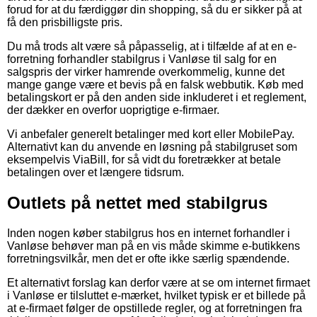
forud for at du færdiggør din shopping, så du er sikker på at
få den prisbilligste pris.
Du må trods alt være så påpasselig, at i tilfælde af at en e-
forretning forhandler stabilgrus i Vanløse til salg for en
salgspris der virker hamrende overkommelig, kunne det
mange gange være et bevis på en falsk webbutik. Køb med
betalingskort er på den anden side inkluderet i et reglement,
der dækker en overfor uoprigtige e-firmaer.
Vi anbefaler generelt betalinger med kort eller MobilePay.
Alternativt kan du anvende en løsning på stabilgruset som
eksempelvis ViaBill, for så vidt du foretrækker at betale
betalingen over et længere tidsrum.
Outlets på nettet med stabilgrus
Inden nogen køber stabilgrus hos en internet forhandler i
Vanløse behøver man på en vis måde skimme e-butikkens
forretningsvilkår, men det er ofte ikke særlig spændende.
Et alternativt forslag kan derfor være at se om internet firmaet
i Vanløse er tilsluttet e-mærket, hvilket typisk er et billede på
at e-firmaet følger de opstillede regler, og at forretningen fra