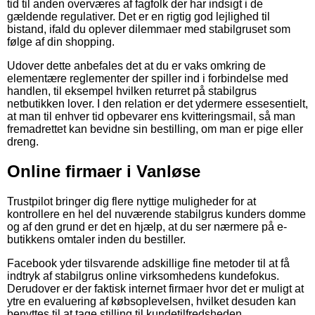
tid til anden overværes af fagfolk der har indsigt i de
gældende regulativer. Det er en rigtig god lejlighed til
bistand, ifald du oplever dilemmaer med stabilgruset som
følge af din shopping.
Udover dette anbefales det at du er vaks omkring de
elementære reglementer der spiller ind i forbindelse med
handlen, til eksempel hvilken returret på stabilgrus
netbutikken lover. I den relation er det ydermere essesentielt,
at man til enhver tid opbevarer ens kvitteringsmail, så man
fremadrettet kan bevidne sin bestilling, om man er pige eller
dreng.
Online firmaer i Vanløse
Trustpilot bringer dig flere nyttige muligheder for at
kontrollere en hel del nuværende stabilgrus kunders domme
og af den grund er det en hjælp, at du ser nærmere på e-
butikkens omtaler inden du bestiller.
Facebook yder tilsvarende adskillige fine metoder til at få
indtryk af stabilgrus online virksomhedens kundefokus.
Derudover er der faktisk internet firmaer hvor det er muligt at
ytre en evaluering af købsoplevelsen, hvilket desuden kan
benyttes til at tage stilling til kundetilfredsheden.