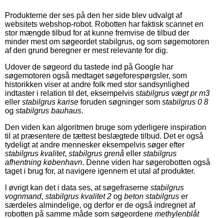
Produkterne der ses på den her side blev udvalgt af
websitets webshop-robot. Robotten har faktisk scannet en
stor mængde tilbud for at kunne fremvise de tilbud der
minder mest om søgeordet stabilgrus, og som søgemotoren
af den grund beregner er mest relevante for dig.
Udover de søgeord du tastede ind på Google har
søgemotoren også medtaget søgeforespørgsler, som
historikken viser at andre folk med stor sandsynlighed
indtaster i relation til det, eksempelvis
stabilgrus vægt pr m3
eller
stabilgrus karise
foruden søgninger som
stabilgrus 0 8
og
stabilgrus bauhaus
.
Den viden kan algoritmen bruge som yderligere inspiration
til at præsentere de tættest beslægtede tilbud. Det er også
tydeligt at andre mennesker eksempelvis søger efter
stabilgrus kvalitet
,
stabilgrus grenå
eller
stabilgrus
afhentning københavn
. Denne viden har søgerobotten også
taget i brug for, at navigere igennem et utal af produkter.
I øvrigt kan det i data ses, at søgefraserne
stabilgrus
vognmand
,
stabilgrus kvalitet 2
og
beton stabilgrus
er
særdeles almindelige, og derfor er de også indregnet af
robotten på samme måde som søgeordene
methylenblåt