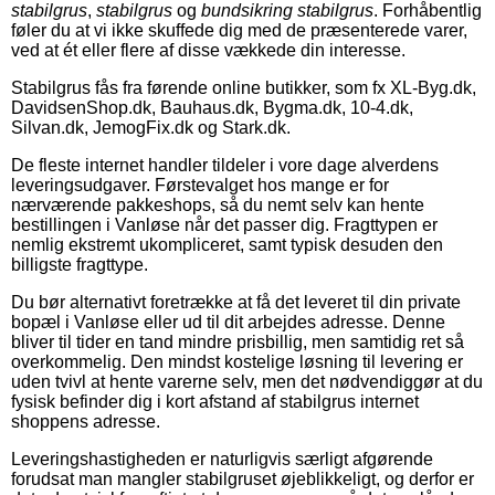
stabilgrus
,
stabilgrus
og
bundsikring stabilgrus
. Forhåbentlig
føler du at vi ikke skuffede dig med de præsenterede varer,
ved at ét eller flere af disse vækkede din interesse.
Stabilgrus fås fra førende online butikker, som fx XL-Byg.dk,
DavidsenShop.dk, Bauhaus.dk, Bygma.dk, 10-4.dk,
Silvan.dk, JemogFix.dk og Stark.dk.
De fleste internet handler tildeler i vore dage alverdens
leveringsudgaver. Førstevalget hos mange er for
nærværende pakkeshops, så du nemt selv kan hente
bestillingen i Vanløse når det passer dig. Fragttypen er
nemlig ekstremt ukompliceret, samt typisk desuden den
billigste fragttype.
Du bør alternativt foretrække at få det leveret til din private
bopæl i Vanløse eller ud til dit arbejdes adresse. Denne
bliver til tider en tand mindre prisbillig, men samtidig ret så
overkommelig. Den mindst kostelige løsning til levering er
uden tvivl at hente varerne selv, men det nødvendiggør at du
fysisk befinder dig i kort afstand af stabilgrus internet
shoppens adresse.
Leveringshastigheden er naturligvis særligt afgørende
forudsat man mangler stabilgruset øjeblikkeligt, og derfor er