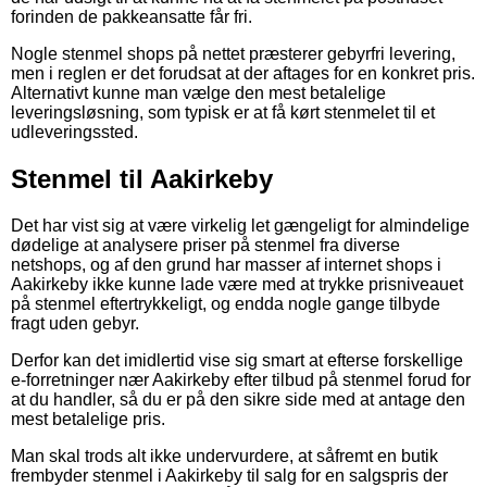
forinden de pakkeansatte får fri.
Nogle stenmel shops på nettet præsterer gebyrfri levering,
men i reglen er det forudsat at der aftages for en konkret pris.
Alternativt kunne man vælge den mest betalelige
leveringsløsning, som typisk er at få kørt stenmelet til et
udleveringssted.
Stenmel til Aakirkeby
Det har vist sig at være virkelig let gængeligt for almindelige
dødelige at analysere priser på stenmel fra diverse
netshops, og af den grund har masser af internet shops i
Aakirkeby ikke kunne lade være med at trykke prisniveauet
på stenmel eftertrykkeligt, og endda nogle gange tilbyde
fragt uden gebyr.
Derfor kan det imidlertid vise sig smart at efterse forskellige
e-forretninger nær Aakirkeby efter tilbud på stenmel forud for
at du handler, så du er på den sikre side med at antage den
mest betalelige pris.
Man skal trods alt ikke undervurdere, at såfremt en butik
frembyder stenmel i Aakirkeby til salg for en salgspris der