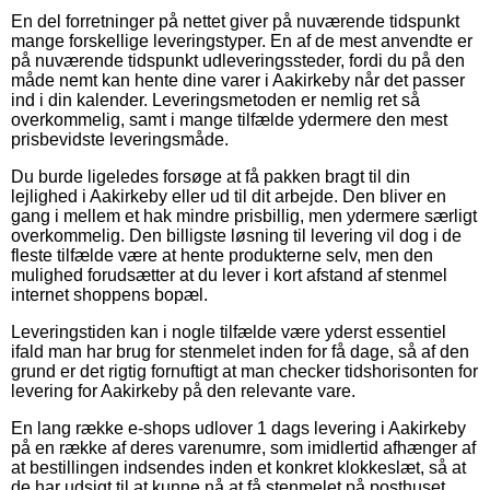
En del forretninger på nettet giver på nuværende tidspunkt
mange forskellige leveringstyper. En af de mest anvendte er
på nuværende tidspunkt udleveringssteder, fordi du på den
måde nemt kan hente dine varer i Aakirkeby når det passer
ind i din kalender. Leveringsmetoden er nemlig ret så
overkommelig, samt i mange tilfælde ydermere den mest
prisbevidste leveringsmåde.
Du burde ligeledes forsøge at få pakken bragt til din
lejlighed i Aakirkeby eller ud til dit arbejde. Den bliver en
gang i mellem et hak mindre prisbillig, men ydermere særligt
overkommelig. Den billigste løsning til levering vil dog i de
fleste tilfælde være at hente produkterne selv, men den
mulighed forudsætter at du lever i kort afstand af stenmel
internet shoppens bopæl.
Leveringstiden kan i nogle tilfælde være yderst essentiel
ifald man har brug for stenmelet inden for få dage, så af den
grund er det rigtig fornuftigt at man checker tidshorisonten for
levering for Aakirkeby på den relevante vare.
En lang række e-shops udlover 1 dags levering i Aakirkeby
på en række af deres varenumre, som imidlertid afhænger af
at bestillingen indsendes inden et konkret klokkeslæt, så at
de har udsigt til at kunne nå at få stenmelet på posthuset