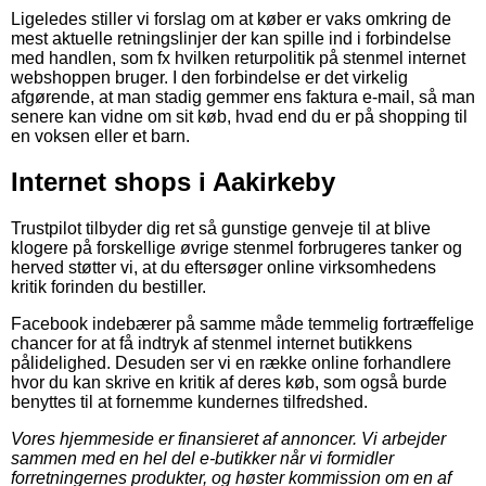
Ligeledes stiller vi forslag om at køber er vaks omkring de
mest aktuelle retningslinjer der kan spille ind i forbindelse
med handlen, som fx hvilken returpolitik på stenmel internet
webshoppen bruger. I den forbindelse er det virkelig
afgørende, at man stadig gemmer ens faktura e-mail, så man
senere kan vidne om sit køb, hvad end du er på shopping til
en voksen eller et barn.
Internet shops i Aakirkeby
Trustpilot tilbyder dig ret så gunstige genveje til at blive
klogere på forskellige øvrige stenmel forbrugeres tanker og
herved støtter vi, at du eftersøger online virksomhedens
kritik forinden du bestiller.
Facebook indebærer på samme måde temmelig fortræffelige
chancer for at få indtryk af stenmel internet butikkens
pålidelighed. Desuden ser vi en række online forhandlere
hvor du kan skrive en kritik af deres køb, som også burde
benyttes til at fornemme kundernes tilfredshed.
Vores hjemmeside er finansieret af annoncer. Vi arbejder
sammen med en hel del e-butikker når vi formidler
forretningernes produkter, og høster kommission om en af