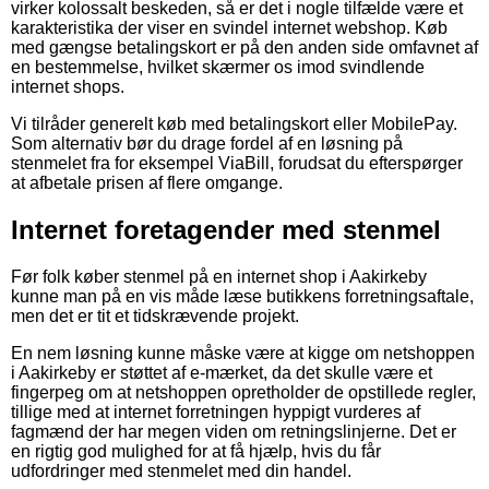
virker kolossalt beskeden, så er det i nogle tilfælde være et
karakteristika der viser en svindel internet webshop. Køb
med gængse betalingskort er på den anden side omfavnet af
en bestemmelse, hvilket skærmer os imod svindlende
internet shops.
Vi tilråder generelt køb med betalingskort eller MobilePay.
Som alternativ bør du drage fordel af en løsning på
stenmelet fra for eksempel ViaBill, forudsat du efterspørger
at afbetale prisen af flere omgange.
Internet foretagender med stenmel
Før folk køber stenmel på en internet shop i Aakirkeby
kunne man på en vis måde læse butikkens forretningsaftale,
men det er tit et tidskrævende projekt.
En nem løsning kunne måske være at kigge om netshoppen
i Aakirkeby er støttet af e-mærket, da det skulle være et
fingerpeg om at netshoppen opretholder de opstillede regler,
tillige med at internet forretningen hyppigt vurderes af
fagmænd der har megen viden om retningslinjerne. Det er
en rigtig god mulighed for at få hjælp, hvis du får
udfordringer med stenmelet med din handel.