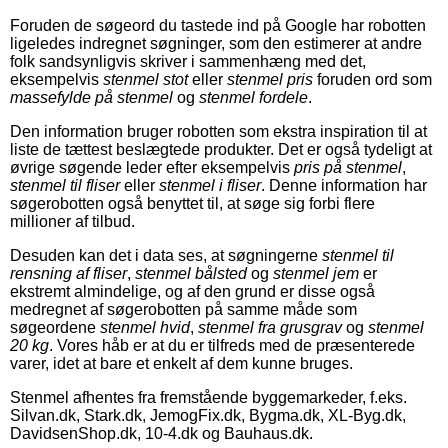
Foruden de søgeord du tastede ind på Google har robotten
ligeledes indregnet søgninger, som den estimerer at andre
folk sandsynligvis skriver i sammenhæng med det,
eksempelvis
stenmel stot
eller
stenmel pris
foruden ord som
massefylde på stenmel
og
stenmel fordele
.
Den information bruger robotten som ekstra inspiration til at
liste de tættest beslægtede produkter. Det er også tydeligt at
øvrige søgende leder efter eksempelvis
pris på stenmel
,
stenmel til fliser
eller
stenmel i fliser
. Denne information har
søgerobotten også benyttet til, at søge sig forbi flere
millioner af tilbud.
Desuden kan det i data ses, at søgningerne
stenmel til
rensning af fliser
,
stenmel bålsted
og
stenmel jem
er
ekstremt almindelige, og af den grund er disse også
medregnet af søgerobotten på samme måde som
søgeordene
stenmel hvid
,
stenmel fra grusgrav
og
stenmel
20 kg
. Vores håb er at du er tilfreds med de præsenterede
varer, idet at bare et enkelt af dem kunne bruges.
Stenmel afhentes fra fremstående byggemarkeder, f.eks.
Silvan.dk, Stark.dk, JemogFix.dk, Bygma.dk, XL-Byg.dk,
DavidsenShop.dk, 10-4.dk og Bauhaus.dk.