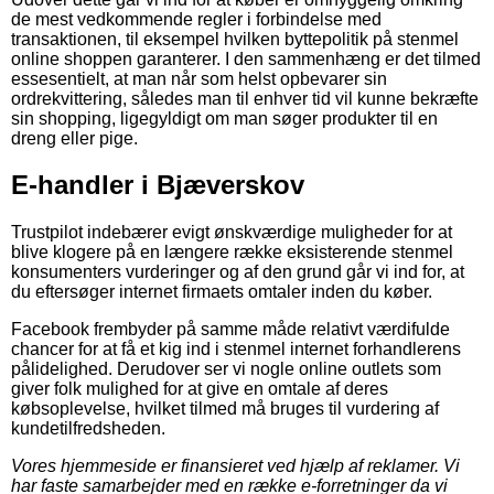
de mest vedkommende regler i forbindelse med
transaktionen, til eksempel hvilken byttepolitik på stenmel
online shoppen garanterer. I den sammenhæng er det tilmed
essesentielt, at man når som helst opbevarer sin
ordrekvittering, således man til enhver tid vil kunne bekræfte
sin shopping, ligegyldigt om man søger produkter til en
dreng eller pige.
E-handler i Bjæverskov
Trustpilot indebærer evigt ønskværdige muligheder for at
blive klogere på en længere række eksisterende stenmel
konsumenters vurderinger og af den grund går vi ind for, at
du eftersøger internet firmaets omtaler inden du køber.
Facebook frembyder på samme måde relativt værdifulde
chancer for at få et kig ind i stenmel internet forhandlerens
pålidelighed. Derudover ser vi nogle online outlets som
giver folk mulighed for at give en omtale af deres
købsoplevelse, hvilket tilmed må bruges til vurdering af
kundetilfredsheden.
Vores hjemmeside er finansieret ved hjælp af reklamer. Vi
har faste samarbejder med en række e-forretninger da vi