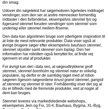
din smag.
Udover din søgetekst har søgemotoren ligeledes inddraget
vendinger, som den ser at andre mennesker formentlig
indtaster i den forbindelse, eksempelvis
stenmel fyn
og
fugesand stenmel
foruden vendinger som
stenmel som
underlag
eller
stenmel mellem fliserne
.
Den data kan algoritmen bruge som yderligere inspiration til
at liste de mest relevante produkter. Data viser også at
øvrige brugere søger efter eksempelvis
bauhaus stenmel
,
stenmel skjolder
samt
stenmel som toplag
. Den her
information har robotten også benyttet for, at finde vej
igennem et utal af produkter.
For øvrigt kan det i data ses, at søgeudtrykkene
groft
stenmel
,
stenmel bornholm
og
stenmel natur
er virkelig
populære, og derfor er de samtidig taget med af robot-
søgeren ligesom søgeordene
knust granit stenmel
,
gangsti
af stenmel
og
stenmel til stier
. Forhåbentlig viser det sig at
du er tilfreds med de fremviste produkter, ved at nogle af
dem kan bruges.
Stenmel leveres via markedsledende webshops,
eksempelvis Jem og Fix, 10-4, Bauhaus, Bygma, XL-Byg,