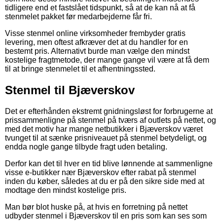
tidligere end et fastslået tidspunkt, så at de kan nå at få
stenmelet pakket før medarbejderne får fri.
Visse stenmel online virksomheder frembyder gratis
levering, men oftest afkræver det at du handler for en
bestemt pris. Alternativt burde man vælge den mindst
kostelige fragtmetode, der mange gange vil være at få dem
til at bringe stenmelet til et afhentningssted.
Stenmel til Bjæverskov
Det er efterhånden ekstremt gnidningsløst for forbrugerne at
prissammenligne på stenmel på tværs af outlets på nettet, og
med det motiv har mange netbutikker i Bjæverskov været
tvunget til at sænke prisniveauet på stenmel betydeligt, og
endda nogle gange tilbyde fragt uden betaling.
Derfor kan det til hver en tid blive lønnende at sammenligne
visse e-butikker nær Bjæverskov efter rabat på stenmel
inden du køber, således at du er på den sikre side med at
modtage den mindst kostelige pris.
Man bør blot huske på, at hvis en forretning på nettet
udbyder stenmel i Bjæverskov til en pris som kan ses som