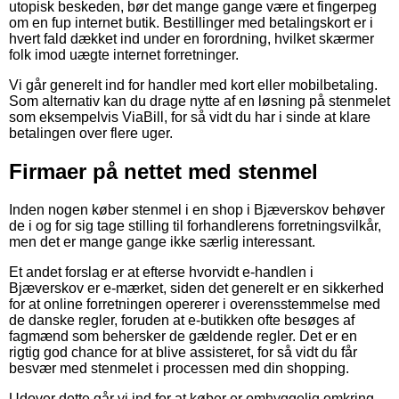
utopisk beskeden, bør det mange gange være et fingerpeg
om en fup internet butik. Bestillinger med betalingskort er i
hvert fald dækket ind under en forordning, hvilket skærmer
folk imod uægte internet forretninger.
Vi går generelt ind for handler med kort eller mobilbetaling.
Som alternativ kan du drage nytte af en løsning på stenmelet
som eksempelvis ViaBill, for så vidt du har i sinde at klare
betalingen over flere uger.
Firmaer på nettet med stenmel
Inden nogen køber stenmel i en shop i Bjæverskov behøver
de i og for sig tage stilling til forhandlerens forretningsvilkår,
men det er mange gange ikke særlig interessant.
Et andet forslag er at efterse hvorvidt e-handlen i
Bjæverskov er e-mærket, siden det generelt er en sikkerhed
for at online forretningen opererer i overensstemmelse med
de danske regler, foruden at e-butikken ofte besøges af
fagmænd som behersker de gældende regler. Det er en
rigtig god chance for at blive assisteret, for så vidt du får
besvær med stenmelet i processen med din shopping.
Udover dette går vi ind for at køber er omhyggelig omkring