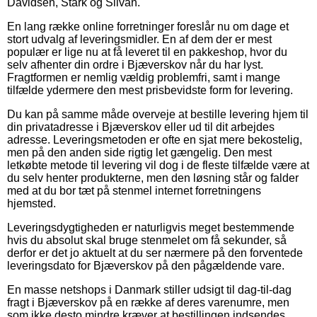
Davidsen, Stark og Silvan.
En lang række online forretninger foreslår nu om dage et
stort udvalg af leveringsmidler. En af dem der er mest
populær er lige nu at få leveret til en pakkeshop, hvor du
selv afhenter din ordre i Bjæverskov når du har lyst.
Fragtformen er nemlig vældig problemfri, samt i mange
tilfælde ydermere den mest prisbevidste form for levering.
Du kan på samme måde overveje at bestille levering hjem til
din privatadresse i Bjæverskov eller ud til dit arbejdes
adresse. Leveringsmetoden er ofte en sjat mere bekostelig,
men på den anden side rigtig let gængelig. Den mest
letkøbte metode til levering vil dog i de fleste tilfælde være at
du selv henter produkterne, men den løsning står og falder
med at du bor tæt på stenmel internet forretningens
hjemsted.
Leveringsdygtigheden er naturligvis meget bestemmende
hvis du absolut skal bruge stenmelet om få sekunder, så
derfor er det jo aktuelt at du ser nærmere på den forventede
leveringsdato for Bjæverskov på den pågældende vare.
En masse netshops i Danmark stiller udsigt til dag-til-dag
fragt i Bjæverskov på en række af deres varenumre, men
som ikke desto mindre kræver at bestillingen indsendes