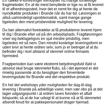
En række e-forretninger frembyder nu mange forskellige
fragtmetoder. En af de mest benyttede er lige nu at få leveret
til et afhentningssted, hvor det er nemt for dig at hente de
nyindkøbte produkter i Brande når du har tid. Løsningen er
altså ualmindeligt uproblematisk, samt mange gange
ligeledes den mest prisbevidste mulighed for levering.
Du bør alternativt foretrække at få produkterne leveret hjem
til dig i Brande eller ud på din arbejdsplads. Fragtløsningen
viser sig beklageligvis en sjat mindre prisbillig, men
ligeledes ret så nem. Den mindst kostelige leveringsform er
uden tvivl at hente ordren selv, som jo er betinget af at du
befinder dig i kort afstand af stenmel online firmaets
hjemsted.
Fragtperioden kan være ekstremt betydningsfuld ifald vi
absolut skal bruge stenmelet fluks, så i det øjemed er det
rimelig passende at du besigtiger den forventede
leveringsdato for Brande ved det respektive produkt.
En hel del webshops yder muligheden for dag-til-dag
levering i Brande på adskillige varer, men vær obs på at det
tager udgangspunkt i at ordren laves forinden et aftalt
tidspunkt, så at de har udsigt til at kunne nå at få stenmelet
afsendt forud for at pakkepersonalet drager hjemad.