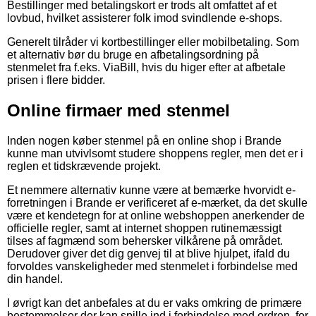
Bestillinger med betalingskort er trods alt omfattet af et
lovbud, hvilket assisterer folk imod svindlende e-shops.
Generelt tilråder vi kortbestillinger eller mobilbetaling. Som
et alternativ bør du bruge en afbetalingsordning på
stenmelet fra f.eks. ViaBill, hvis du higer efter at afbetale
prisen i flere bidder.
Online firmaer med stenmel
Inden nogen køber stenmel på en online shop i Brande
kunne man utvivlsomt studere shoppens regler, men det er i
reglen et tidskrævende projekt.
Et nemmere alternativ kunne være at bemærke hvorvidt e-
forretningen i Brande er verificeret af e-mærket, da det skulle
være et kendetegn for at online webshoppen anerkender de
officielle regler, samt at internet shoppen rutinemæssigt
tilses af fagmænd som behersker vilkårene på området.
Derudover giver det dig genvej til at blive hjulpet, ifald du
forvoldes vanskeligheder med stenmelet i forbindelse med
din handel.
I øvrigt kan det anbefales at du er vaks omkring de primære
bestemmelser der kan spille ind i forbindelse med ordren, for