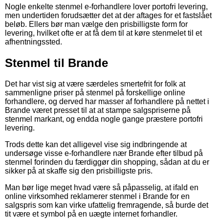
Nogle enkelte stenmel e-forhandlere lover portofri levering,
men undertiden forudsætter det at der aftages for et fastslået
beløb. Ellers bør man vælge den prisbilligste form for
levering, hvilket ofte er at få dem til at køre stenmelet til et
afhentningssted.
Stenmel til Brande
Det har vist sig at være særdeles smertefrit for folk at
sammenligne priser på stenmel på forskellige online
forhandlere, og derved har masser af forhandlere på nettet i
Brande været presset til at at stampe salgspriserne på
stenmel markant, og endda nogle gange præstere portofri
levering.
Trods dette kan det alligevel vise sig indbringende at
undersøge visse e-forhandlere nær Brande efter tilbud på
stenmel forinden du færdiggør din shopping, sådan at du er
sikker på at skaffe sig den prisbilligste pris.
Man bør lige meget hvad være så påpasselig, at ifald en
online virksomhed reklamerer stenmel i Brande for en
salgspris som kan virke ufattelig fremragende, så burde det
tit være et symbol på en uægte internet forhandler.