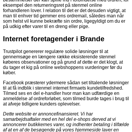
eksempel den returneringsret på stenmel online
forhandleren lover. I relation til det er det desuden vigtigt, at
man til enhver tid gemmer ens ordremail, således man når
som helst vil kunne bekræfte sin ordre, ligegyldigt om du er
på udkig efter varer til en dreng eller pige.
Internet foretagender i Brande
Trustpilot genererer regulære solide løsninger til at
gennemsøge en længere række eksisterende stenmel
køberes observationer og på grund af dette er det klogt, at
du tager et kig på online webshoppens vurderinger før du
køber.
Facebook præsterer ydermere sådan set tiltalende løsninger
til at få indblik i stenmel internet firmaets kundetilfredshed.
Tilmed ses en del e-handler hvor man kan udfærdige en
anmeldelse af ordreforløbet, som tilmed burde tages i brug til
at afveje tidligere kunders oplevelser.
Dette website er annoncefinansieret. Vi har
samarbejdsaftaler med en hel del e-shops derved at vi
annoncerer butikkernes varer, og indhenter betaling i tilfælde
af at en af de besøgende på vores hjemmeside laver en