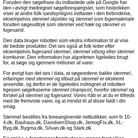
Foruden den søgefrase du indtastede ude på Google har
den i øvrigt medregnet søgeforespørgsler, som historikken
viser at andre folk sandsynligvis indtaster i den forbindelse,
eksempelvis
stenmel skjolder
og
stenmel som fugemateriale
foruden søgeudtryk som
stenmel ved hæk
og
stenmel vs
fugesand
.
Den data bruger robotten som ekstra information til at vise
de bedste produkter. Det ses også at folk leder efter
eksempelvis
fugesand stenmel
,
stenmel viborg
eller
stenmel
kornkurve
. Den information har algoritmen ligeledes brugt
for, at søge sig igennem millioner af varer.
For øvrigt kan det ses i data, at søgeordene
bakke stenmel
,
erfaringer med stenmel
og
tilbud på stenmel
er ekstremt
anvendte, og derfor er de ligeledes indregnet af robotten
ligesom søgefraserne
stenmel champost
,
hvorfor stenmel
og
forskel på stenmel og fugesand
. Vores håb er at du er tilfreds
med de fremviste varer, og at mindst ét af disse faldt i din
smag.
Stenmel bestilles fra toneangivende netbutikker, som fx 10-
4.dk, Bauhaus.dk, DavidsenShop.dk, JemogFix.dk, XL-
Byg.dk, Bygma.dk, Silvan.dk og Stark.dk.