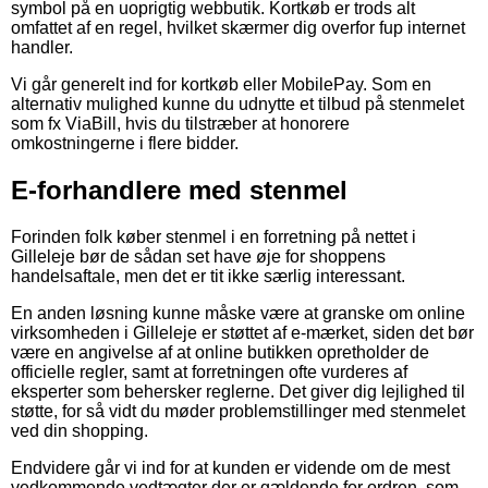
symbol på en uoprigtig webbutik. Kortkøb er trods alt
omfattet af en regel, hvilket skærmer dig overfor fup internet
handler.
Vi går generelt ind for kortkøb eller MobilePay. Som en
alternativ mulighed kunne du udnytte et tilbud på stenmelet
som fx ViaBill, hvis du tilstræber at honorere
omkostningerne i flere bidder.
E-forhandlere med stenmel
Forinden folk køber stenmel i en forretning på nettet i
Gilleleje bør de sådan set have øje for shoppens
handelsaftale, men det er tit ikke særlig interessant.
En anden løsning kunne måske være at granske om online
virksomheden i Gilleleje er støttet af e-mærket, siden det bør
være en angivelse af at online butikken opretholder de
officielle regler, samt at forretningen ofte vurderes af
eksperter som behersker reglerne. Det giver dig lejlighed til
støtte, for så vidt du møder problemstillinger med stenmelet
ved din shopping.
Endvidere går vi ind for at kunden er vidende om de mest
vedkommende vedtægter der er gældende for ordren, som