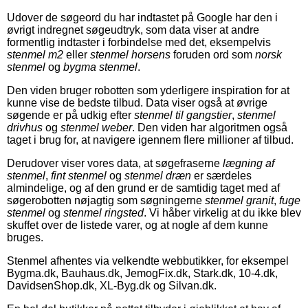
Udover de søgeord du har indtastet på Google har den i
øvrigt indregnet søgeudtryk, som data viser at andre
formentlig indtaster i forbindelse med det, eksempelvis
stenmel m2
eller
stenmel horsens
foruden ord som
norsk
stenmel
og
bygma stenmel
.
Den viden bruger robotten som yderligere inspiration for at
kunne vise de bedste tilbud. Data viser også at øvrige
søgende er på udkig efter
stenmel til gangstier
,
stenmel
drivhus
og
stenmel weber
. Den viden har algoritmen også
taget i brug for, at navigere igennem flere millioner af tilbud.
Derudover viser vores data, at søgefraserne
lægning af
stenmel
,
fint stenmel
og
stenmel dræn
er særdeles
almindelige, og af den grund er de samtidig taget med af
søgerobotten nøjagtig som søgningerne
stenmel granit
,
fuge
stenmel
og
stenmel ringsted
. Vi håber virkelig at du ikke blev
skuffet over de listede varer, og at nogle af dem kunne
bruges.
Stenmel afhentes via velkendte webbutikker, for eksempel
Bygma.dk, Bauhaus.dk, JemogFix.dk, Stark.dk, 10-4.dk,
DavidsenShop.dk, XL-Byg.dk og Silvan.dk.