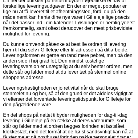
En hel del butikker på nettet tilbyder i øjeblikket et hav af
forskellige leveringsudgaver. En der er meget populær er
lige nu at få leveret til et afhentningssted, fordi du på den
måde nemt kan hente dine nye varer i Gilleleje lige præcis
når det passer ind i din kalender. Løsningen er nemlig yderst
fremkommelig, samt oftest derudover den mest prisbevidste
mulighed for levering.
Du kunne omvendt påtænke at bestille ordren til levering
hjem til dig selv i Gilleleje eller til adressen på dit arbejde.
Leveringsformen er gerne en tand mere pebret, men på den
anden side i høj grad let. Den mindst kostelige
leveringsversion er unægtelig at du selv henter ordren, men
dette står og falder med at du lever tæt på stenmel online
shoppens adresse.
Leveringshastigheden er jo ret vital når du skal bruge
stenmelet nu og her, så af den grund er det aldeles vigtigt at
vi efterser det forventede leveringstidspunkt for Gilleleje for
den pågældende vare.
En del shops på nettet tilbyder muligheden for dag-til-dag
levering i Gilleleje på en række af deres varenumre, som
står og falder med at ordren lægges forinden et fastslået
klokkeslæt, med det formål at de højst sandsynligt kan nå at
få stenmelet på posthuset forinden pakkepersonalet drager