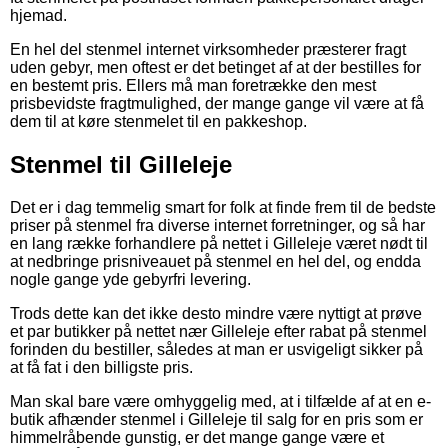
hjemad.
En hel del stenmel internet virksomheder præsterer fragt
uden gebyr, men oftest er det betinget af at der bestilles for
en bestemt pris. Ellers må man foretrække den mest
prisbevidste fragtmulighed, der mange gange vil være at få
dem til at køre stenmelet til en pakkeshop.
Stenmel til Gilleleje
Det er i dag temmelig smart for folk at finde frem til de bedste
priser på stenmel fra diverse internet forretninger, og så har
en lang række forhandlere på nettet i Gilleleje været nødt til
at nedbringe prisniveauet på stenmel en hel del, og endda
nogle gange yde gebyrfri levering.
Trods dette kan det ikke desto mindre være nyttigt at prøve
et par butikker på nettet nær Gilleleje efter rabat på stenmel
forinden du bestiller, således at man er usvigeligt sikker på
at få fat i den billigste pris.
Man skal bare være omhyggelig med, at i tilfælde af at en e-
butik afhænder stenmel i Gilleleje til salg for en pris som er
himmelråbende gunstig, er det mange gange være et