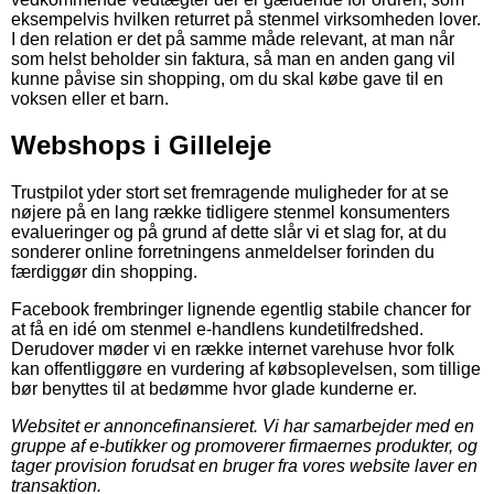
eksempelvis hvilken returret på stenmel virksomheden lover.
I den relation er det på samme måde relevant, at man når
som helst beholder sin faktura, så man en anden gang vil
kunne påvise sin shopping, om du skal købe gave til en
voksen eller et barn.
Webshops i Gilleleje
Trustpilot yder stort set fremragende muligheder for at se
nøjere på en lang række tidligere stenmel konsumenters
evalueringer og på grund af dette slår vi et slag for, at du
sonderer online forretningens anmeldelser forinden du
færdiggør din shopping.
Facebook frembringer lignende egentlig stabile chancer for
at få en idé om stenmel e-handlens kundetilfredshed.
Derudover møder vi en række internet varehuse hvor folk
kan offentliggøre en vurdering af købsoplevelsen, som tillige
bør benyttes til at bedømme hvor glade kunderne er.
Websitet er annoncefinansieret. Vi har samarbejder med en
gruppe af e-butikker og promoverer firmaernes produkter, og
tager provision forudsat en bruger fra vores website laver en
transaktion.