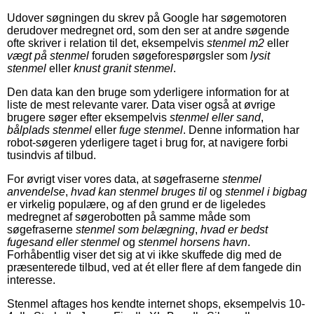
Udover søgningen du skrev på Google har søgemotoren
derudover medregnet ord, som den ser at andre søgende
ofte skriver i relation til det, eksempelvis
stenmel m2
eller
vægt på stenmel
foruden søgeforespørgsler som
lysit
stenmel
eller
knust granit stenmel
.
Den data kan den bruge som yderligere information for at
liste de mest relevante varer. Data viser også at øvrige
brugere søger efter eksempelvis
stenmel eller sand
,
bålplads stenmel
eller
fuge stenmel
. Denne information har
robot-søgeren yderligere taget i brug for, at navigere forbi
tusindvis af tilbud.
For øvrigt viser vores data, at søgefraserne
stenmel
anvendelse
,
hvad kan stenmel bruges til
og
stenmel i bigbag
er virkelig populære, og af den grund er de ligeledes
medregnet af søgerobotten på samme måde som
søgefraserne
stenmel som belægning
,
hvad er bedst
fugesand eller stenmel
og
stenmel horsens havn
.
Forhåbentlig viser det sig at vi ikke skuffede dig med de
præsenterede tilbud, ved at ét eller flere af dem fangede din
interesse.
Stenmel aftages hos kendte internet shops, eksempelvis 10-