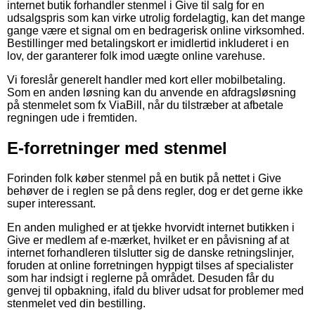
internet butik forhandler stenmel i Give til salg for en
udsalgspris som kan virke utrolig fordelagtig, kan det mange
gange være et signal om en bedragerisk online virksomhed.
Bestillinger med betalingskort er imidlertid inkluderet i en
lov, der garanterer folk imod uægte online varehuse.
Vi foreslår generelt handler med kort eller mobilbetaling.
Som en anden løsning kan du anvende en afdragsløsning
på stenmelet som fx ViaBill, når du tilstræber at afbetale
regningen ude i fremtiden.
E-forretninger med stenmel
Forinden folk køber stenmel på en butik på nettet i Give
behøver de i reglen se på dens regler, dog er det gerne ikke
super interessant.
En anden mulighed er at tjekke hvorvidt internet butikken i
Give er medlem af e-mærket, hvilket er en påvisning af at
internet forhandleren tilslutter sig de danske retningslinjer,
foruden at online forretningen hyppigt tilses af specialister
som har indsigt i reglerne på området. Desuden får du
genvej til opbakning, ifald du bliver udsat for problemer med
stenmelet ved din bestilling.