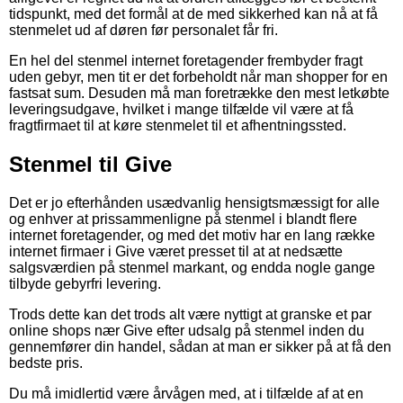
tidspunkt, med det formål at de med sikkerhed kan nå at få
stenmelet ud af døren før personalet får fri.
En hel del stenmel internet foretagender frembyder fragt
uden gebyr, men tit er det forbeholdt når man shopper for en
fastsat sum. Desuden må man foretrække den mest letkøbte
leveringsudgave, hvilket i mange tilfælde vil være at få
fragtfirmaet til at køre stenmelet til et afhentningssted.
Stenmel til Give
Det er jo efterhånden usædvanlig hensigtsmæssigt for alle
og enhver at prissammenligne på stenmel i blandt flere
internet foretagender, og med det motiv har en lang række
internet firmaer i Give været presset til at at nedsætte
salgsværdien på stenmel markant, og endda nogle gange
tilbyde gebyrfri levering.
Trods dette kan det trods alt være nyttigt at granske et par
online shops nær Give efter udsalg på stenmel inden du
gennemfører din handel, sådan at man er sikker på at få den
bedste pris.
Du må imidlertid være årvågen med, at i tilfælde af at en