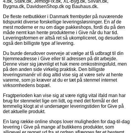
4.dk, Stark.dk, JemogFix.dk, XL-Byg.dk, Silvan.dk,
Bygma.dk, DavidsenShop.dk og Bauhaus.dk.
De fleste netbutikker i Danmark frembyder på nuværende
tidspunkt diverse forskellige leveringsløsninger. En af de
mest moderne er nu om dage pakkeshops, fordi du på den
måde nemt kan hente produkterne i Give når du har tid.
Leveringsformen er altså ret så ukompliceret, og desuden
også den billigste type af levering.
Du burde derudover overveje at vælge at få udbragt til din
hjemmeadresse i Give eller til adressen på dit arbejde.
Denne viser sig jævnligt et hak mere omkostningsfuld, men
på den anden side virkelig praktisk. Den billigste
leveringsmanér vil dog altid vise sig at være selv at hente
varerne, som jo kræver at du er tæt på stenmel internet
virksomhedens bopæl.
Fragtperioden kan vise sig at være rigtig vital ifald man har
brug for stenmelet lige om lidt, og med det formål er det
temmelig klogt at vi undersøger leveringstiden for Give på
det aktuelle produkt.
En lang række online shops lover muligheden for dag-til-dag
levering i Give på mange af butikkens produkter, som
alligevel er regnet ud fra at ordren aflægges før et bestemt