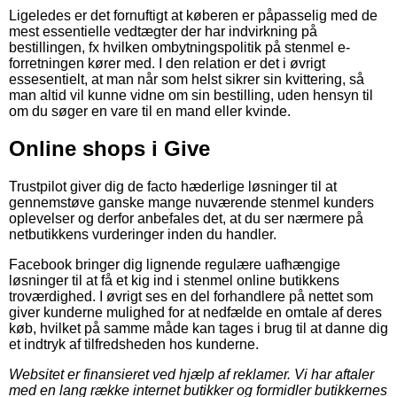
Ligeledes er det fornuftigt at køberen er påpasselig med de
mest essentielle vedtægter der har indvirkning på
bestillingen, fx hvilken ombytningspolitik på stenmel e-
forretningen kører med. I den relation er det i øvrigt
essesentielt, at man når som helst sikrer sin kvittering, så
man altid vil kunne vidne om sin bestilling, uden hensyn til
om du søger en vare til en mand eller kvinde.
Online shops i Give
Trustpilot giver dig de facto hæderlige løsninger til at
gennemstøve ganske mange nuværende stenmel kunders
oplevelser og derfor anbefales det, at du ser nærmere på
netbutikkens vurderinger inden du handler.
Facebook bringer dig lignende regulære uafhængige
løsninger til at få et kig ind i stenmel online butikkens
troværdighed. I øvrigt ses en del forhandlere på nettet som
giver kunderne mulighed for at nedfælde en omtale af deres
køb, hvilket på samme måde kan tages i brug til at danne dig
et indtryk af tilfredsheden hos kunderne.
Websitet er finansieret ved hjælp af reklamer. Vi har aftaler
med en lang række internet butikker og formidler butikkernes