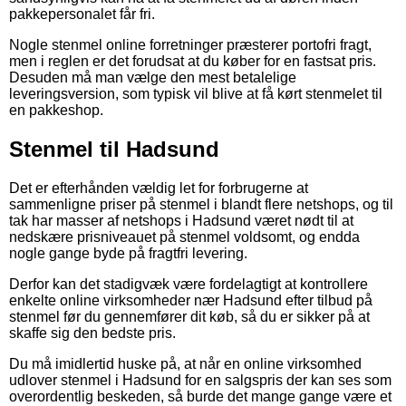
pakkepersonalet får fri.
Nogle stenmel online forretninger præsterer portofri fragt,
men i reglen er det forudsat at du køber for en fastsat pris.
Desuden må man vælge den mest betalelige
leveringsversion, som typisk vil blive at få kørt stenmelet til
en pakkeshop.
Stenmel til Hadsund
Det er efterhånden vældig let for forbrugerne at
sammenligne priser på stenmel i blandt flere netshops, og til
tak har masser af netshops i Hadsund været nødt til at
nedskære prisniveauet på stenmel voldsomt, og endda
nogle gange byde på fragtfri levering.
Derfor kan det stadigvæk være fordelagtigt at kontrollere
enkelte online virksomheder nær Hadsund efter tilbud på
stenmel før du gennemfører dit køb, så du er sikker på at
skaffe sig den bedste pris.
Du må imidlertid huske på, at når en online virksomhed
udlover stenmel i Hadsund for en salgspris der kan ses som
overordentlig beskeden, så burde det mange gange være et