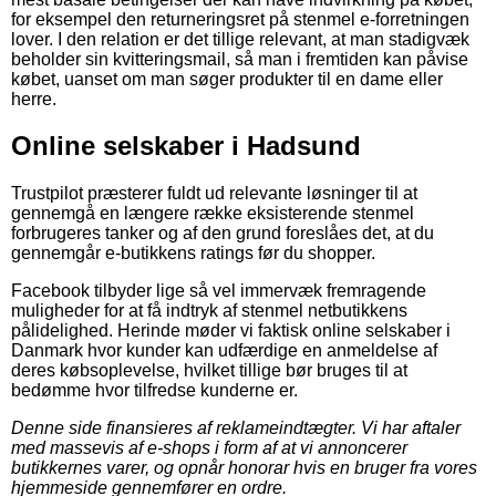
for eksempel den returneringsret på stenmel e-forretningen
lover. I den relation er det tillige relevant, at man stadigvæk
beholder sin kvitteringsmail, så man i fremtiden kan påvise
købet, uanset om man søger produkter til en dame eller
herre.
Online selskaber i Hadsund
Trustpilot præsterer fuldt ud relevante løsninger til at
gennemgå en længere række eksisterende stenmel
forbrugeres tanker og af den grund foreslåes det, at du
gennemgår e-butikkens ratings før du shopper.
Facebook tilbyder lige så vel immervæk fremragende
muligheder for at få indtryk af stenmel netbutikkens
pålidelighed. Herinde møder vi faktisk online selskaber i
Danmark hvor kunder kan udfærdige en anmeldelse af
deres købsoplevelse, hvilket tillige bør bruges til at
bedømme hvor tilfredse kunderne er.
Denne side finansieres af reklameindtægter. Vi har aftaler
med massevis af e-shops i form af at vi annoncerer
butikkernes varer, og opnår honorar hvis en bruger fra vores
hjemmeside gennemfører en ordre.