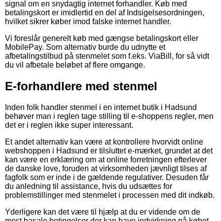
signal om en snydagtig internet forhandler. Køb med
betalingskort er imidlertid en del af Indsigelsesordningen,
hvilket sikrer køber imod falske internet handler.
Vi foreslår generelt køb med gængse betalingskort eller
MobilePay. Som alternativ burde du udnytte et
afbetalingstilbud på stenmelet som f.eks. ViaBill, for så vidt
du vil afbetale beløbet af flere omgange.
E-forhandlere med stenmel
Inden folk handler stenmel i en internet butik i Hadsund
behøver man i reglen tage stilling til e-shoppens regler, men
det er i reglen ikke super interessant.
Et andet alternativ kan være at kontrollere hvorvidt online
webshoppen i Hadsund er tilsluttet e-mærket, grundet at det
kan være en erklæring om at online forretningen efterlever
de danske love, foruden at virksomheden jævnligt tilses af
fagfolk som er inde i de gældende regulativer. Desuden får
du anledning til assistance, hvis du udsættes for
problemstillinger med stenmelet i processen med dit indkøb.
Yderligere kan det være til hjælp at du er vidende om de
mest basale betingelser der kan have indvirkning på købet,