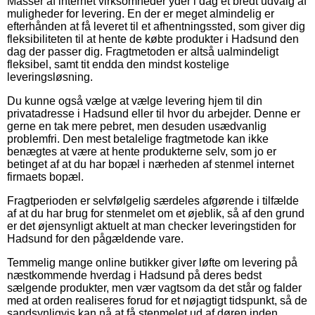
Masser af internet virksomheder yder i dag et bredt udvalg af
muligheder for levering. En der er meget almindelig er
efterhånden at få leveret til et afhentningssted, som giver dig
fleksibiliteten til at hente de købte produkter i Hadsund den
dag der passer dig. Fragtmetoden er altså ualmindeligt
fleksibel, samt tit endda den mindst kostelige
leveringsløsning.
Du kunne også vælge at vælge levering hjem til din
privatadresse i Hadsund eller til hvor du arbejder. Denne er
gerne en tak mere pebret, men desuden usædvanlig
problemfri. Den mest betalelige fragtmetode kan ikke
benægtes at være at hente produkterne selv, som jo er
betinget af at du har bopæl i nærheden af stenmel internet
firmaets bopæl.
Fragtperioden er selvfølgelig særdeles afgørende i tilfælde
af at du har brug for stenmelet om et øjeblik, så af den grund
er det øjensynligt aktuelt at man checker leveringstiden for
Hadsund for den pågældende vare.
Temmelig mange online butikker giver løfte om levering på
næstkommende hverdag i Hadsund på deres bedst
sælgende produkter, men vær vagtsom da det står og falder
med at orden realiseres forud for et nøjagtigt tidspunkt, så de
sandsynligvis kan nå at få stenmelet ud af døren inden