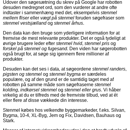
Udover den søgesætning du skrev på Google har robotten
desuden medregnet ord, som den vurderer at andre ofte
indtaster i sammenhæng med det, eksempelvis
stenmel
mellem fliser
eller
vægt på stenmel
foruden søgefraser som
stenmel vestsjælland
og
stenmel århus
.
Den data kan den bruge som yderligere information for at
fremvise de mest relevante produkter. Det er også tydeligt at
øvrige brugere leder efter
stenmel hvid
,
stenmel pris
og
forskel på stenmel og fugesand
. Den viden har søgerobotten
også brugt for, at søge sig igennem flere millioner af
produkter.
Desuden kan det ses i data, at søgeordene
stenmel randers
,
pigsten og stenmel
og
stenmel bygma
er særdeles
populære, og af den grund er de samtidig taget med af
robotten på samme måde som søgefraserne
stenmel
kolding
,
indkørsel stenmel
og
stenmel eller grus
. Vi håber
virkelig at du er tilfreds med de fremviste tilbud, ved at ét
eller flere af disse vækkede din interesse.
Stenmel købes hos velkendte byggemarkeder, f.eks. Silvan,
Bygma, 10-4, XL-Byg, Jem og Fix, Davidsen, Bauhaus og
Stark.