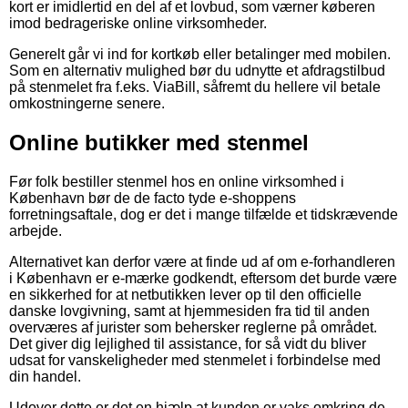
kort er imidlertid en del af et lovbud, som værner køberen
imod bedrageriske online virksomheder.
Generelt går vi ind for kortkøb eller betalinger med mobilen.
Som en alternativ mulighed bør du udnytte et afdragstilbud
på stenmelet fra f.eks. ViaBill, såfremt du hellere vil betale
omkostningerne senere.
Online butikker med stenmel
Før folk bestiller stenmel hos en online virksomhed i
København bør de de facto tyde e-shoppens
forretningsaftale, dog er det i mange tilfælde et tidskrævende
arbejde.
Alternativet kan derfor være at finde ud af om e-forhandleren
i København er e-mærke godkendt, eftersom det burde være
en sikkerhed for at netbutikken lever op til den officielle
danske lovgivning, samt at hjemmesiden fra tid til anden
overværes af jurister som behersker reglerne på området.
Det giver dig lejlighed til assistance, for så vidt du bliver
udsat for vanskeligheder med stenmelet i forbindelse med
din handel.
Udover dette er det en hjælp at kunden er vaks omkring de