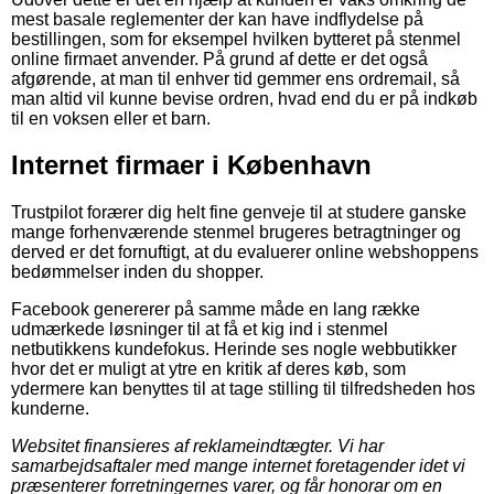
mest basale reglementer der kan have indflydelse på
bestillingen, som for eksempel hvilken bytteret på stenmel
online firmaet anvender. På grund af dette er det også
afgørende, at man til enhver tid gemmer ens ordremail, så
man altid vil kunne bevise ordren, hvad end du er på indkøb
til en voksen eller et barn.
Internet firmaer i København
Trustpilot forærer dig helt fine genveje til at studere ganske
mange forhenværende stenmel brugeres betragtninger og
derved er det fornuftigt, at du evaluerer online webshoppens
bedømmelser inden du shopper.
Facebook genererer på samme måde en lang række
udmærkede løsninger til at få et kig ind i stenmel
netbutikkens kundefokus. Herinde ses nogle webbutikker
hvor det er muligt at ytre en kritik af deres køb, som
ydermere kan benyttes til at tage stilling til tilfredsheden hos
kunderne.
Websitet finansieres af reklameindtægter. Vi har
samarbejdsaftaler med mange internet foretagender idet vi
præsenterer forretningernes varer, og får honorar om en