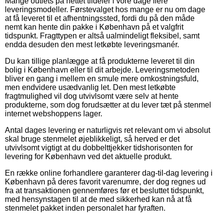
Mange outlets på nettet tildeler i vore dage flere
leveringsmodeller. Førstevalget hos mange er nu om dage
at få leveret til et afhentningssted, fordi du på den måde
nemt kan hente din pakke i København på et valgfrit
tidspunkt. Fragttypen er altså ualmindeligt fleksibel, samt
endda desuden den mest letkøbte leveringsmanér.
Du kan tillige planlægge at få produkterne leveret til din
bolig i København eller til dit arbejde. Leveringsmetoden
bliver en gang i mellem en smule mere omkostningsfuld,
men endvidere usædvanlig let. Den mest letkøbte
fragtmulighed vil dog utvivlsomt være selv at hente
produkterne, som dog forudsætter at du lever tæt på stenmel
internet webshoppens lager.
Antal dages levering er naturligvis ret relevant om vi absolut
skal bruge stenmelet øjeblikkeligt, så herved er det
utvivlsomt vigtigt at du dobbelttjekker tidshorisonten for
levering for København ved det aktuelle produkt.
En række online forhandlere garanterer dag-til-dag levering i
København på deres favorit varenumre, der dog regnes ud
fra at transaktionen gennemføres før et besluttet tidspunkt,
med hensynstagen til at de med sikkerhed kan nå at få
stenmelet pakket inden personalet har fyraften.