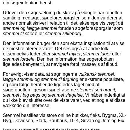
din søgeintention bedst.
Udover den søgesætning du skrev på Google har robotten
samtidig medtaget søgeforespørgsler, som den vurderer at
andre normalt skriver i relation til det, eksempelvis
vægt på
stenmel
og
lægge stenmel
foruden søgeforespørgsler som
stenmel til stier
eller
stenmel silkeborg
.
Den information bruger den som ekstra inspiration til at vise
de mest relaterede varer. Det ses også at andre folk
eksempelvis leder efter
stenmel myrer
,
stenmel fuger
eller
stenmel fordele
. Den her information har søgerobotten
ligeledes benyttet til, at navigere forbi massevis af tilbud.
For øvrigt viser data, at søgningerne
vulkansk stenmel
,
lægge stenmel
og
stenmel til fugning
er ekstremt populære,
og som følge heraf er de ligeledes taget med af
søgerobotten ligesom søgefraserne
stenmel sort granit
,
stenmel i big bags
og
stenmel slagelse
. Vi håber inderligt at
du ikke blev skuffet over de viste varer, ved at nogle af disse
vækkede din interesse.
Stenmel bestilles via store online butikker, f.eks. Bygma, XL-
Byg, Davidsen, Stark, Bauhaus, 10-4, Silvan og Jem og Fix.