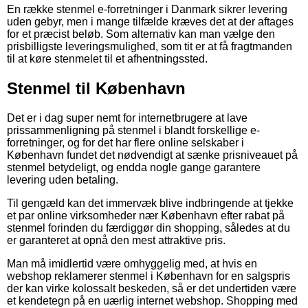
En række stenmel e-forretninger i Danmark sikrer levering
uden gebyr, men i mange tilfælde kræves det at der aftages
for et præcist beløb. Som alternativ kan man vælge den
prisbilligste leveringsmulighed, som tit er at få fragtmanden
til at køre stenmelet til et afhentningssted.
Stenmel til København
Det er i dag super nemt for internetbrugere at lave
prissammenligning på stenmel i blandt forskellige e-
forretninger, og for det har flere online selskaber i
København fundet det nødvendigt at sænke prisniveauet på
stenmel betydeligt, og endda nogle gange garantere
levering uden betaling.
Til gengæld kan det immervæk blive indbringende at tjekke
et par online virksomheder nær København efter rabat på
stenmel forinden du færdiggør din shopping, således at du
er garanteret at opnå den mest attraktive pris.
Man må imidlertid være omhyggelig med, at hvis en
webshop reklamerer stenmel i København for en salgspris
der kan virke kolossalt beskeden, så er det undertiden være
et kendetegn på en uærlig internet webshop. Shopping med